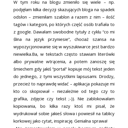
W tym roku na blogu zmieniło się wiele – np.
podjęłam kilka decyzji skazujących bloga na spadek
odsłon – zmieniłam szablon a razem z nim – ilość
tagów i kategorii, po których część osób trafiała to
z google. Dawałam swobodne tytuły z cyklu “co mi
ślina na język przyniesie”, chociaż szansa na
wypozycjonowanie się w wyszukiwarce jest bardzo
niewielka.Ba, w tekstach często stawiam literówki
albo prywatne wtrącenia, a potem zanoszę się
śmiechem gdy jakiś “portal” kopiuje mój tekst jeden
do jednego, z tymi wszystkimi lapsusami. Drodzy,
przecież to naprawdę widać – aplikacja pokazuje mi
kto co skopiował – niezależnie od tego czy to
grafika, zdjęcie czy tekst ;-)). Nie zablokowałam
kopiowania, bo kilka razy ktoś mi pisał, że
wydrukował sobie jakieś słowa i powiesił na tablicy
korkowej jako cytat, inspirację. Genialna sprawa!