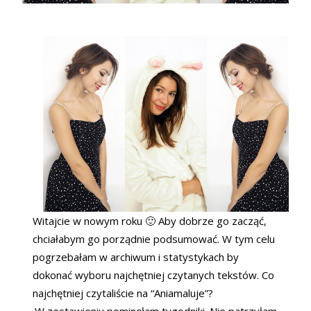
Witajcie w nowym roku 🙂 Aby dobrze go zacząć,
chciałabym go porządnie podsumować. W tym celu
pogrzebałam w archiwum i statystykach by
dokonać wyboru najchętniej czytanych tekstów. Co
najchętniej czytaliście na “Aniamaluje”?
W zestawieniu pominęłam tygodniki. Nie patrzyłam