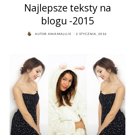
Najlepsze teksty na
blogu -2015
POSTED
AUTOR
ANIAMALUJE
2 STYCZNIA, 2016
ON