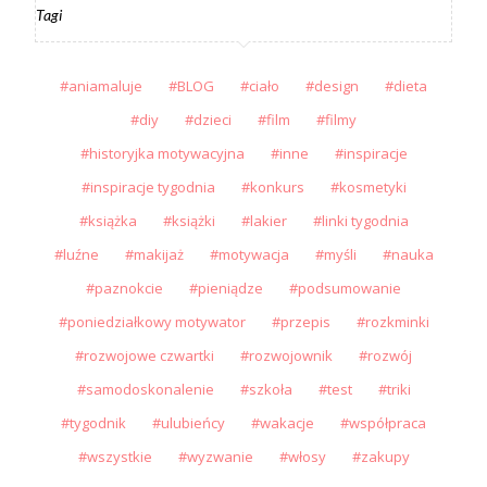
Tagi
aniamaluje
BLOG
ciało
design
dieta
diy
dzieci
film
filmy
historyjka motywacyjna
inne
inspiracje
inspiracje tygodnia
konkurs
kosmetyki
książka
książki
lakier
linki tygodnia
luźne
makijaż
motywacja
myśli
nauka
paznokcie
pieniądze
podsumowanie
poniedziałkowy motywator
przepis
rozkminki
rozwojowe czwartki
rozwojownik
rozwój
samodoskonalenie
szkoła
test
triki
tygodnik
ulubieńcy
wakacje
współpraca
wszystkie
wyzwanie
włosy
zakupy