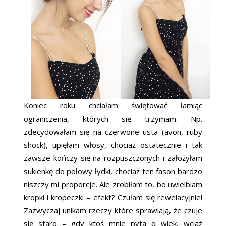
Koniec roku chciałam świętować łamiąc
ograniczenia, których się trzymam. Np.
zdecydowałam się na czerwone usta (avon, ruby
shock), upięłam włosy, chociaż ostatecznie i tak
zawsze kończy się na rozpuszczonych i założyłam
sukienkę do połowy łydki, chociaż ten fason bardzo
niszczy mi proporcje. Ale zrobiłam to, bo uwielbiam
kropki i kropeczki – efekt? Czułam się rewelacyjnie!
Zazwyczaj unikam rzeczy które sprawiają, że czuje
się staro – gdy ktoś mnie pyta o wiek, wciąż