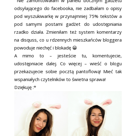
Nie zamontowałam w panelu bocznym gadżetu
odsyłającego do facebooka, nie zadbałam o opisy
pod wyszukiwarkę w przynajmniej 75% tekstów a
pod samymi postami gadżet do udostępniania
rzadko działa. Zmieniłam też system komentarzy
na disquss, co u rdzennych mieszkańców bloggera
powoduje niechęć i blokadę 😀
A mimo to – jesteście tu, komentujecie,
udostępniacie dalej. Co więcej – wieść o blogu
przekazujecie sobie pocztą pantoflową! Mieć tak
wspaniałych czytelników to świetna sprawa!
Dziękuję :*