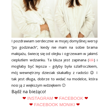
I pozdrawiam serdecznie w mojej domyślnej wersji
“po godzinach”, kiedy nie mam na sobie brama
makijażu, świecę się od olejku i ogrzewam w jakimś
cieplutkim wdzianku. Ta bluza jest zapinana (
klik
) i
mogłaby być lepsza – gdyby była szlafroczkiem,
mój wewnętrzny dzieciak skakałby z radości 😉 I
tak jest długa, dobrze to widać na modelce, która
nosi ją z większym wdziękiem 🙂
Bądź na bieżąco!
❤
INSTAGRAM
❤
FACEBOOK
❤
❤
FACEBOOK MONIKI
❤