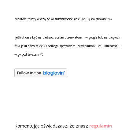
Niektóre teksty widzą tylko subskrybenci (nie lądują na “głównej”) –
jeśli chcesz być na bieżąco, zostań obserwatorem w google lub na bloglovin
🙂 A jeśli dany tekst Ci pomógł, sprawisz mi przyjemność, jeśli klikniesz +1
w g+ pod tekstem 🙂
Komentując oświadczasz, że znasz
regulamin