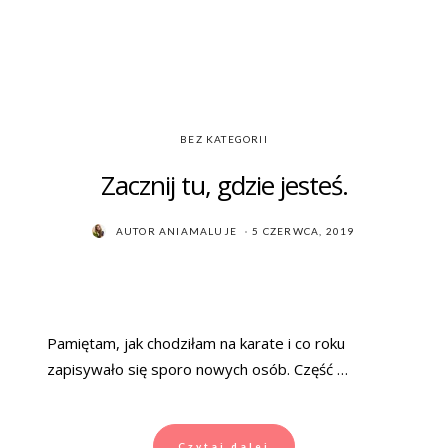
BEZ KATEGORII
Zacznij tu, gdzie jesteś.
POSTED
AUTOR
ANIAMALUJE
5 CZERWCA, 2019
ON
Pamiętam, jak chodziłam na karate i co roku
zapisywało się sporo nowych osób. Część …
Czytaj dalej