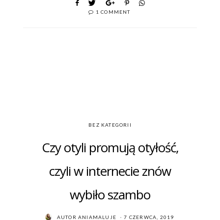
1 COMMENT
BEZ KATEGORII
Czy otyli promują otyłość,
czyli w internecie znów
wybiło szambo
POSTED
AUTOR
ANIAMALUJE
7 CZERWCA, 2019