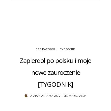
BEZ KATEGORII
TYGODNIK
Zapierdol po polsku i moje
nowe zauroczenie
[TYGODNIK]
POSTED
AUTOR
ANIAMALUJE
21 MAJA, 2019
ON