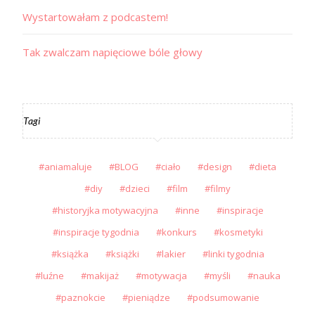
Wystartowałam z podcastem!
Tak zwalczam napięciowe bóle głowy
Tagi
aniamaluje
BLOG
ciało
design
dieta
diy
dzieci
film
filmy
historyjka motywacyjna
inne
inspiracje
inspiracje tygodnia
konkurs
kosmetyki
książka
książki
lakier
linki tygodnia
luźne
makijaż
motywacja
myśli
nauka
paznokcie
pieniądze
podsumowanie