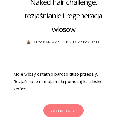
Naked hair challenge,
rozjaśnianie i regeneracja
włosów
POSTED
AUTOR
ANIAMALUJE
16 MARCA, 2018
ON
Moje włosy ostatnio bardzo dużo przeszły.
Rozjaśniło je (z moją małą pomocą) karaibskie
słońce, …
Czytaj dalej