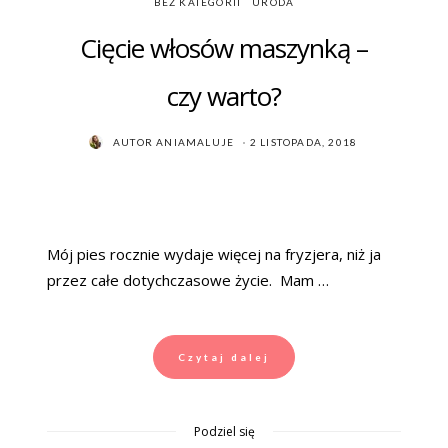
BEZ KATEGORII
URODA
Cięcie włosów maszynką –
czy warto?
POSTED
AUTOR
ANIAMALUJE
2 LISTOPADA, 2018
ON
Mój pies rocznie wydaje więcej na fryzjera, niż ja
przez całe dotychczasowe życie. Mam …
Czytaj dalej
Podziel się