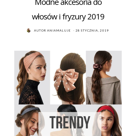
Modne akcesoria do
włosów i fryzury 2019
POSTED
AUTOR
ANIAMALUJE
28 STYCZNIA, 2019
ON