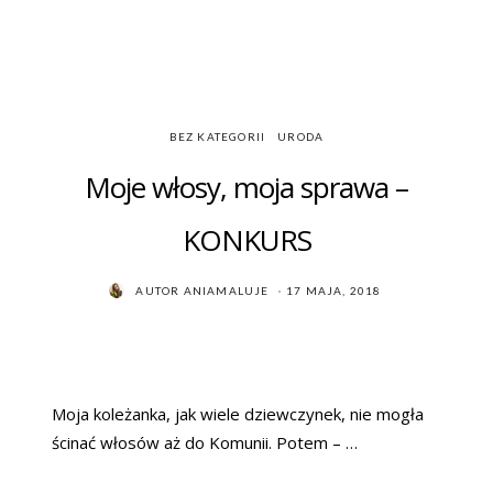
BEZ KATEGORII
URODA
Moje włosy, moja sprawa –
KONKURS
POSTED
AUTOR
ANIAMALUJE
17 MAJA, 2018
ON
Moja koleżanka, jak wiele dziewczynek, nie mogła
ścinać włosów aż do Komunii. Potem – …