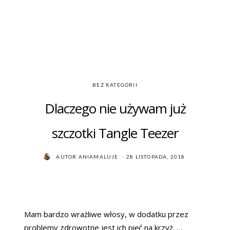
BEZ KATEGORII
Dlaczego nie używam już
szczotki Tangle Teezer
POSTED
AUTOR
ANIAMALUJE
28 LISTOPADA, 2018
ON
Mam bardzo wrażliwe włosy, w dodatku przez
problemy zdrowotne jest ich pięć na krzyż. …