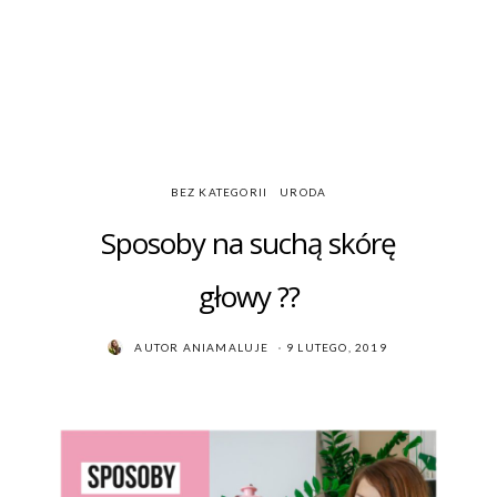
BEZ KATEGORII
URODA
Sposoby na suchą skórę
głowy ??
POSTED
AUTOR
ANIAMALUJE
9 LUTEGO, 2019
ON