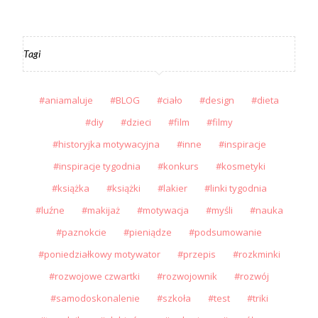
Tagi
aniamaluje
BLOG
ciało
design
dieta
diy
dzieci
film
filmy
historyjka motywacyjna
inne
inspiracje
inspiracje tygodnia
konkurs
kosmetyki
książka
książki
lakier
linki tygodnia
luźne
makijaż
motywacja
myśli
nauka
paznokcie
pieniądze
podsumowanie
poniedziałkowy motywator
przepis
rozkminki
rozwojowe czwartki
rozwojownik
rozwój
samodoskonalenie
szkoła
test
triki