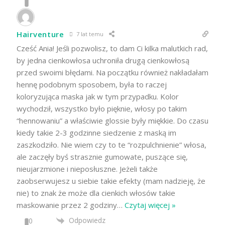
Hairventure
7 lat temu
Cześć Ania! Jeśli pozwolisz, to dam Ci kilka malutkich rad,
by jedna cienkowłosa uchroniła drugą cienkowłosą
przed swoimi błędami. Na początku również nakładałam
hennę podobnym sposobem, była to raczej
koloryzująca maska jak w tym przypadku. Kolor
wychodził, wszystko było pięknie, włosy po takim
“hennowaniu” a właściwie glossie były miękkie. Do czasu
kiedy takie 2-3 godzinne siedzenie z maską im
zaszkodziło. Nie wiem czy to te “rozpulchnienie” włosa,
ale zaczęły byś strasznie gumowate, puszące się,
nieujarzmione i nieposłuszne. Jeżeli także
zaobserwujesz u siebie takie efekty (mam nadzieję, że
nie) to znak że może dla cienkich włosów takie
maskowanie przez 2 godziny
…
Czytaj więcej »
Odpowiedz
0