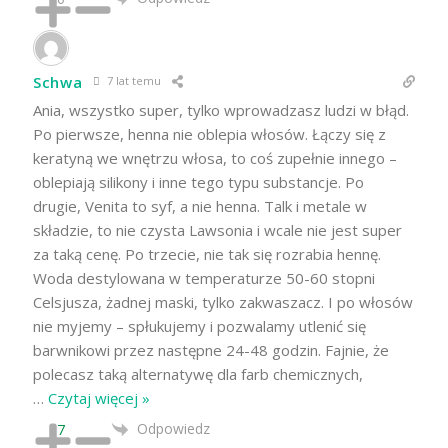
Schwa
7 lat temu
Ania, wszystko super, tylko wprowadzasz ludzi w błąd.
Po pierwsze, henna nie oblepia włosów. Łączy się z
keratyną we wnętrzu włosa, to coś zupełnie innego –
oblepiają silikony i inne tego typu substancje. Po
drugie, Venita to syf, a nie henna. Talk i metale w
składzie, to nie czysta Lawsonia i wcale nie jest super
za taką cenę. Po trzecie, nie tak się rozrabia hennę.
Woda destylowana w temperaturze 50-60 stopni
Celsjusza, żadnej maski, tylko zakwaszacz. I po włosów
nie myjemy – spłukujemy i pozwalamy utlenić się
barwnikowi przez następne 24-48 godzin. Fajnie, że
polecasz taką alternatywę dla farb chemicznych,
…
Czytaj więcej »
Odpowiedz
7