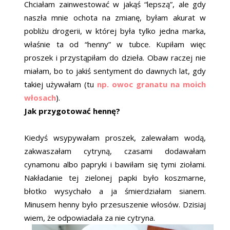
Chciałam zainwestować w jakąś “lepszą”, ale gdy
naszła mnie ochota na zmianę, byłam akurat w
pobliżu drogerii, w której była tylko jedna marka,
właśnie ta od “henny” w tubce. Kupiłam więc
proszek i przystąpiłam do dzieła. Obaw raczej nie
miałam, bo to jakiś sentyment do dawnych lat, gdy
takiej używałam (tu
np. owoc granatu na moich
włosach
).
Jak przygotować hennę?
Kiedyś wsypywałam proszek, zalewałam wodą,
zakwaszałam cytryną, czasami dodawałam
cynamonu albo papryki i bawiłam się tymi ziołami.
Nakładanie tej zielonej papki było koszmarne,
błotko wysychało a ja śmierdziałam sianem.
Minusem henny było przesuszenie włosów. Dzisiaj
wiem, że odpowiadała za nie cytryna.