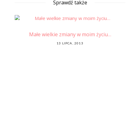
Sprawdź także
zed
Małe wielkie zmiany w moim życiu…
POSTED
13 LIPCA, 2013
ON