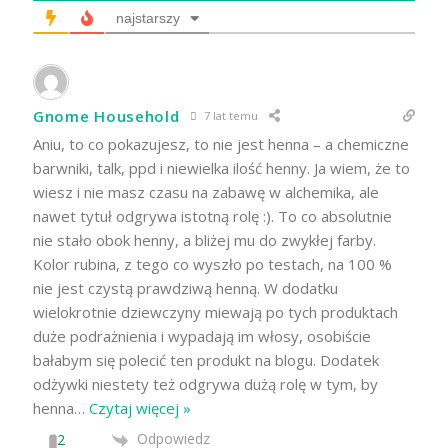
najstarszy
Gnome Household
7 lat temu
Aniu, to co pokazujesz, to nie jest henna – a chemiczne
barwniki, talk, ppd i niewielka ilość henny. Ja wiem, że to
wiesz i nie masz czasu na zabawę w alchemika, ale
nawet tytuł odgrywa istotną rolę :). To co absolutnie
nie stało obok henny, a bliżej mu do zwykłej farby.
Kolor rubina, z tego co wyszło po testach, na 100 %
nie jest czystą prawdziwą henną. W dodatku
wielokrotnie dziewczyny miewają po tych produktach
duże podrażnienia i wypadają im włosy, osobiście
bałabym się polecić ten produkt na blogu. Dodatek
odżywki niestety też odgrywa dużą rolę w tym, by
henna
…
Czytaj więcej »
Odpowiedz
2