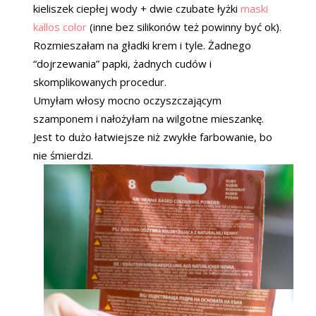
kieliszek ciepłej wody + dwie czubate łyżki
maski
kallos color
(inne bez silikonów też powinny być ok).
Rozmieszałam na gładki krem i tyle. Żadnego
“dojrzewania” papki, żadnych cudów i
skomplikowanych procedur.
Umyłam włosy mocno oczyszczającym
szamponem i nałożyłam na wilgotne mieszankę.
Jest to dużo łatwiejsze niż zwykłe farbowanie, bo
nie śmierdzi.