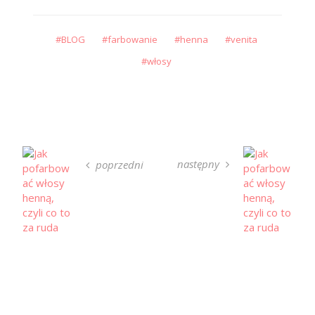
BLOG
farbowanie
henna
venita
włosy
następny
poprzedni