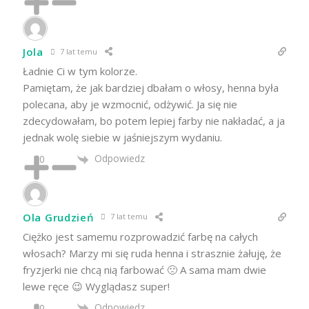
Jola
7 lat temu
Ładnie Ci w tym kolorze.
Pamiętam, że jak bardziej dbałam o włosy, henna była
polecana, aby je wzmocnić, odżywić. Ja się nie
zdecydowałam, bo potem lepiej farby nie nakładać, a ja
jednak wolę siebie w jaśniejszym wydaniu.
Odpowiedz
0
Ola Grudzień
7 lat temu
Ciężko jest samemu rozprowadzić farbę na całych
włosach? Marzy mi się ruda henna i strasznie żałuję, że
fryzjerki nie chcą nią farbować 🙁 A sama mam dwie
lewe ręce 😉 Wyglądasz super!
Odpowiedz
0