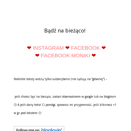
Bądź na bieżąco!
❤
INSTAGRAM
❤
FACEBOOK
❤
❤
FACEBOOK MONIKI
❤
Niektóre teksty widzą tylko subskrybenci (nie lądują na “głównej”) –
jeśli chcesz być na bieżąco, zostań obserwatorem w google lub na bloglovin
🙂 A jeśli dany tekst Ci pomógł, sprawisz mi przyjemność, jeśli klikniesz +1
w g+ pod tekstem 🙂