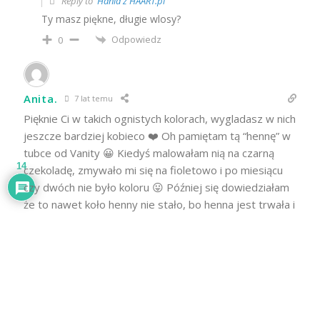
Reply to
Hania z HAART.pl
Ty masz piękne, długie wlosy?
Odpowiedz
0
Anita.
7 lat temu
Pięknie Ci w takich ognistych kolorach, wygladasz w nich
jeszcze bardziej kobieco ❤️ Oh pamiętam tą “hennę” w
tubce od Vanity 😀 Kiedyś malowałam nią na czarną
14
czekoladę, zmywało mi się na fioletowo i po miesiącu
czy dwóch nie było koloru 😛 Później się dowiedziałam
że to nawet koło henny nie stało, bo henna jest trwała i
się nie zmywa. Spoko, że ma wersję w proszku. Później
malowałam już dobrej jakości henną i też miałam ten
problem z przesuszeniem co Ty, ja dałam połowę
cytryny do niej, a to się chyba łyżeczkę daje czy kilka
kropel xD Za 3. razem
…
Czytaj więcej »
Odpowiedz
0