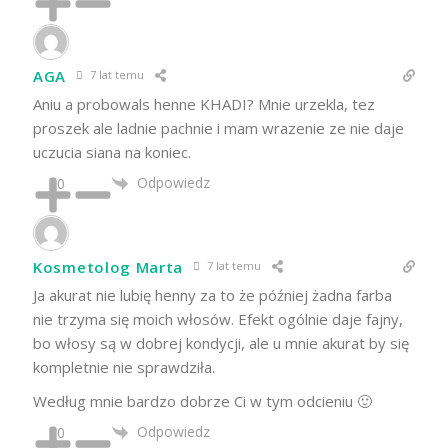
AGA
7 lat temu
Aniu a probowals henne KHADI? Mnie urzekla, tez
proszek ale ladnie pachnie i mam wrazenie ze nie daje
uczucia siana na koniec.
Odpowiedz
0
Kosmetolog Marta
7 lat temu
Ja akurat nie lubię henny za to że później żadna farba
nie trzyma się moich włosów. Efekt ogólnie daje fajny,
bo włosy są w dobrej kondycji, ale u mnie akurat by się
kompletnie nie sprawdziła.
Według mnie bardzo dobrze Ci w tym odcieniu 🙂
Odpowiedz
0