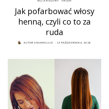
BEZ KATEGORII
URODA
Jak pofarbować włosy
henną, czyli co to za
ruda
POSTED
AUTOR
ANIAMALUJE
13 PAŹDZIERNIKA, 2018
ON