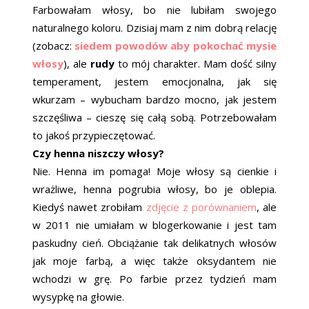
Farbowałam włosy, bo nie lubiłam swojego
naturalnego koloru. Dzisiaj mam z nim dobrą relację
(zobacz:
siedem powodów aby pokochać mysie
włosy
), ale
rudy
to mój charakter. Mam dość silny
temperament, jestem emocjonalna, jak się
wkurzam – wybucham bardzo mocno, jak jestem
szczęśliwa – cieszę się całą sobą. Potrzebowałam
to jakoś przypieczętować.
Czy henna niszczy włosy?
Nie. Henna im pomaga! Moje włosy są cienkie i
wrażliwe, henna pogrubia włosy, bo je oblepia.
Kiedyś nawet zrobiłam
zdjęcie z porównaniem
, ale
w 2011 nie umiałam w blogerkowanie i jest tam
paskudny cień. Obciążanie tak delikatnych włosów
jak moje farbą, a więc także oksydantem nie
wchodzi w grę. Po farbie przez tydzień mam
wysypkę na głowie.