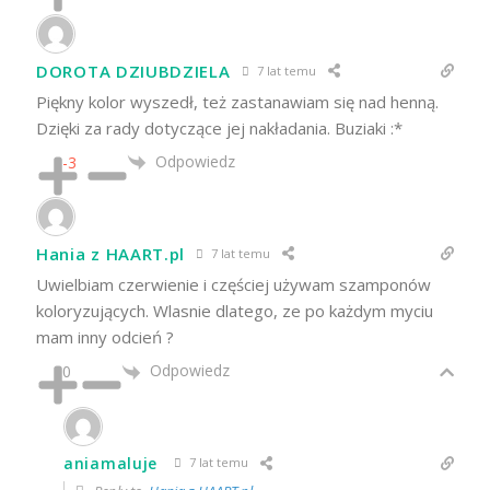
DOROTA DZIUBDZIELA
7 lat temu
Piękny kolor wyszedł, też zastanawiam się nad henną.
Dzięki za rady dotyczące jej nakładania. Buziaki :*
Odpowiedz
-3
Hania z HAART.pl
7 lat temu
Uwielbiam czerwienie i częściej używam szamponów
koloryzujących. Wlasnie dlatego, ze po każdym myciu
mam inny odcień ?
Odpowiedz
0
aniamaluje
7 lat temu