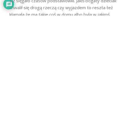
już sięgało czasów podstawówki. Jakiś bogaty dzieciak
chwalił się drogą rzeczą czy wyjazdem to reszta też
kłamała że ma takie coś w domu albo była w jakimś
zmyślonym miejscu…lepiej, niektórzy sobie nawet
rodzinę “tworzyli”. Chęć bycia lepszym “na pokaz” niż się
jest nie jest dobra ale chyba jest zakodowana w
każdym z nas. Sam robiąc grilla czy
…
Czytaj więcej »
Odpowiedz
0
Archiwa