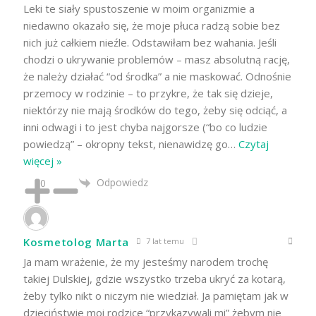
Leki te siały spustoszenie w moim organizmie a
niedawno okazało się, że moje płuca radzą sobie bez
nich już całkiem nieźle. Odstawiłam bez wahania. Jeśli
chodzi o ukrywanie problemów – masz absolutną rację,
że należy działać “od środka” a nie maskować. Odnośnie
przemocy w rodzinie – to przykre, że tak się dzieje,
niektórzy nie mają środków do tego, żeby się odciąć, a
inni odwagi i to jest chyba najgorsze (“bo co ludzie
powiedzą” – okropny tekst, nienawidzę go
…
Czytaj
więcej »
Odpowiedz
0
Kosmetolog Marta
7 lat temu
Ja mam wrażenie, że my jesteśmy narodem trochę
takiej Dulskiej, gdzie wszystko trzeba ukryć za kotarą,
żeby tylko nikt o niczym nie wiedział. Ja pamiętam jak w
dzieciństwie moi rodzice “przykazywali mi” żebym nie