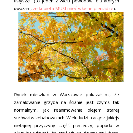
usłyszą!” (to jeden z wielu powodów, dla których
uważam,
że kobieta MUSI mieć własne pieniądze
).
Rynek mieszkań w Warszawie pokazał mi, że
zamalowanie grzyba na ścianie jest czymś tak
normalnym, jak reanimowanie olejem starej
surówki w kebabowniach. Wielu ludzi tracąc z jakiejś
niefajnej przyczyny część pieniędzy, popada w