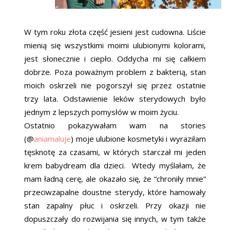
W tym roku złota część jesieni jest cudowna. Liście
mienią się wszystkimi moimi ulubionymi kolorami,
jest słonecznie i ciepło. Oddycha mi się całkiem
dobrze. Poza poważnym problem z bakterią, stan
moich oskrzeli nie pogorszył się przez ostatnie
trzy lata. Odstawienie leków sterydowych było
jednym z lepszych pomysłów w moim życiu.
Ostatnio pokazywałam wam na stories
(@
aniamaluje
) moje ulubione kosmetyki i wyraziłam
tęsknotę za czasami, w których starczał mi jeden
krem babydream dla dzieci. Wtedy myślałam, że
mam ładną cerę, ale okazało się, że “chroniły mnie”
przeciwzapalne doustne sterydy, które hamowały
stan zapalny płuc i oskrzeli. Przy okazji nie
dopuszczały do rozwijania się innych, w tym także