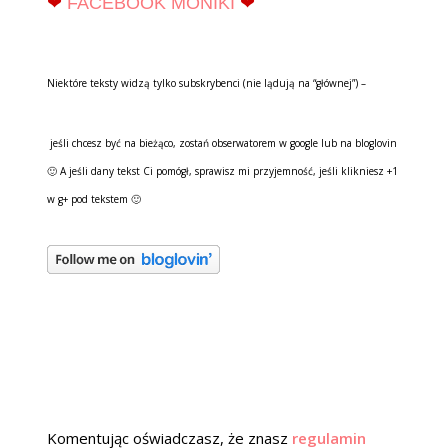
❤
FACEBOOK MONIKI
❤
Niektóre teksty widzą tylko subskrybenci (nie lądują na “głównej”) –
jeśli chcesz być na bieżąco, zostań obserwatorem w google lub na bloglovin
🙂 A jeśli dany tekst Ci pomógł, sprawisz mi przyjemność, jeśli klikniesz +1
w g+ pod tekstem 🙂
Komentując oświadczasz, że znasz
regulamin