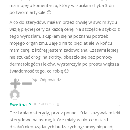
ma mojego komentarza, który wrzuciłam chyba 3 dni
po twoim artykule 🙁
A co do sterydów, miałam przez chwilę w swoim życiu
wizję pięknej cery za każdą cenę. Na szczęście szybko z
tego wyrosłam, skupiłam się na poznaniu potrzeb
mojego organizmu. Zajęło mi to pięć lat ale w końcu
mam cerę, z której jestem zadowolana. Czasami lepiej
nie szukać drogi na skróty, obeszło się bez pomocy
dermatologóch i leków, wystarczyła po prostu większa
świadomość tego, co robię 🙂
Odpowiedz
0
Ewelina P
7 lat temu
Też brałam sterydy, przez ponad 10 lat zazywalam leki
sterydowe na astmę, które miały w ulotce miliard
działań niepożądanych budzacych ogromny niepokój.