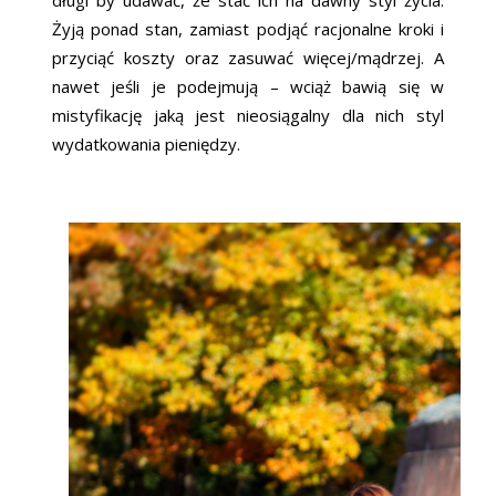
długi by udawać, że stać ich na dawny styl życia.
Żyją ponad stan, zamiast podjąć racjonalne kroki i
przyciąć koszty oraz zasuwać więcej/mądrzej. A
nawet jeśli je podejmują – wciąż bawią się w
mistyfikację jaką jest nieosiągalny dla nich styl
wydatkowania pieniędzy.