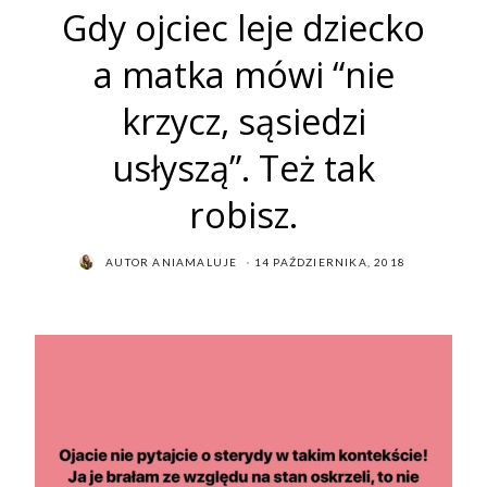
Gdy ojciec leje dziecko
a matka mówi “nie
krzycz, sąsiedzi
usłyszą”. Też tak
robisz.
POSTED
AUTOR
ANIAMALUJE
14 PAŹDZIERNIKA, 2018
ON