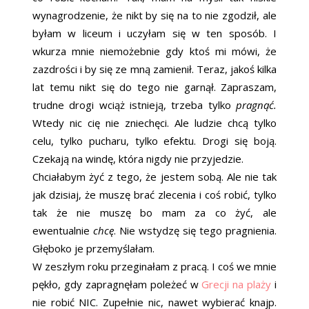
wynagrodzenie, że nikt by się na to nie zgodził, ale
byłam w liceum i uczyłam się w ten sposób. I
wkurza mnie niemożebnie gdy ktoś mi mówi, że
zazdrości i by się ze mną zamienił. Teraz, jakoś kilka
lat temu nikt się do tego nie garnął. Zapraszam,
trudne drogi wciąż istnieją, trzeba tylko
pragnąć.
Wtedy nic cię nie zniechęci. Ale ludzie chcą tylko
celu, tylko pucharu, tylko efektu. Drogi się boją.
Czekają na windę, która nigdy nie przyjedzie.
Chciałabym żyć z tego, że jestem sobą. Ale nie tak
jak dzisiaj, że muszę brać zlecenia i coś robić, tylko
tak że nie muszę bo mam za co żyć, ale
ewentualnie
chcę
. Nie wstydzę się tego pragnienia.
Głęboko je przemyślałam.
W zeszłym roku przeginałam z pracą. I coś we mnie
pękło, gdy zapragnęłam poleżeć w
Grecji na plaży
i
nie robić NIC. Zupełnie nic, nawet wybierać knajp.