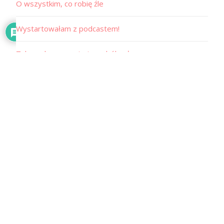
O wszystkim, co robię źle
Wystartowałam z podcastem!
Tak zwalczam napięciowe bóle głowy
Tagi
aniamaluje
BLOG
ciało
design
dieta
diy
dzieci
film
filmy
historyjka motywacyjna
inne
inspiracje
inspiracje tygodnia
konkurs
kosmetyki
książka
książki
lakier
linki tygodnia
luźne
makijaż
motywacja
myśli
nauka