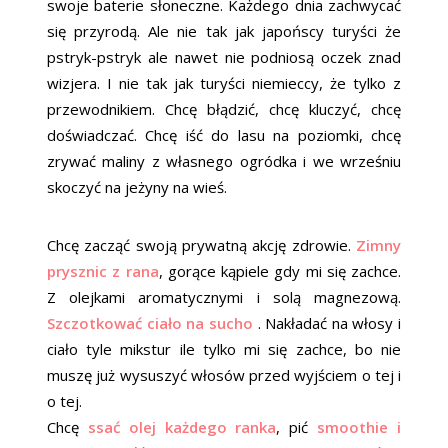
swoje baterie słoneczne. Każdego dnia zachwycać
się przyrodą. Ale nie tak jak japońscy turyści że
pstryk-pstryk ale nawet nie podniosą oczek znad
wizjera. I nie tak jak turyści niemieccy, że tylko z
przewodnikiem. Chcę błądzić, chcę kluczyć, chcę
doświadczać. Chcę iść do lasu na poziomki, chcę
zrywać maliny z własnego ogródka i we wrześniu
skoczyć na jeżyny na wieś.
Chcę zacząć swoją prywatną akcję zdrowie.
Zimny
prysznic z rana
, gorące kąpiele gdy mi się zachce.
Z olejkami aromatycznymi i solą magnezową.
Szczotkować ciało na sucho
. Nakładać na włosy i
ciało tyle mikstur ile tylko mi się zachce, bo nie
muszę już wysuszyć włosów przed wyjściem o tej i
o tej.
Chcę
ssać olej każdego ranka
, pić
smoothie i