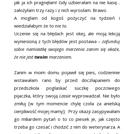
jak ja ich pragnęłam! Gdy uzbierałam na nie kasę…
założyłam trzy razy i z nich wyrosłam. Brawo.
A mogłam od kogoś pożyczyć na tydzień i
wiedziałabym że to
nie to.
Uczenie się na błędach jest okej, ale moją lekcją
wyniesioną z tych błędów jest postawa –
zafunduj
sobie namiastkę swojego marzenia zanim się okaże,
że nie jest
twoim
marzeniem.
Zanim w moim domu pojawił się pies, codziennie
wstawałam rano by przed doczłapaniem do
przedszkola pogłaskać suczkę poczciwego
pijaczka, który swoją
Lassie
wyprowadzał. Nie było
zmiłuj [w tym momencie chylę czoła za anielską
cierpliwość mojej mamy]. Przy okazji zasypywałam
go miliardem pytań o to co piesek je, jak często
trzeba go czesać i chodzić z nim do weterynarza. A