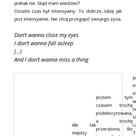
jednak nie. Skąd mam wiedzieć?
Ostatni czas był intensywny. To dobrze, lubię jak
jest intensywnie. Nie chcę przegapić swojego życia.
Don’t wanna close my eyes
I don’t wanna fall asleep
(…)
And I don’t wanna miss a thing
J
m
m
Jestem tym
w
czasem trochę
podekscytowana,
s
a trochę
Ale tak
c
przerażona. Bo
między
T