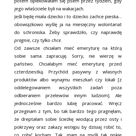
potem opiekowałam się psem przez tydzień, gdy
jego właściciele byli na wakacjach.
Jeśli będę miała dziecko i to dziecko zachce pieska…
obowiązkowo wyślę ja na miesięczny wolontariat
do schroniska. Żeby sprawdziło, czy naprawdę
pragnie
, czy tylko
chce
.
Od zawsze chciałam mieć emeryturę na którą
sobie sama zapracuję. Sorry, nie wierzę w
państwo. Chciałabym mieć emeryturę przed
czterdziestką. Przychód pasywny z własnych
produktów albo wynajmu mieszkań czy lokali [z
oddelegowaniem wszystkich zadań poza
odbieraniem przelewów innym ludziom]. Ale
jednocześnie bardzo lubię pracować. Wręcz
przeginam z tym, bo tak bardzo tego pragnęłam,
że dreptałam sobie ścieżkę wiodącą przez osty i
pokrzywy oraz zakazy wstępu by dzisiaj robić to,
co robić kocham. Tak, mam na myśli tak niskie