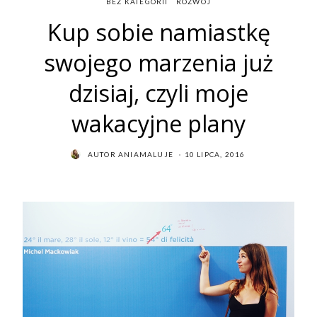
BEZ KATEGORII
ROZWÓJ
Kup sobie namiastkę
swojego marzenia już
dzisiaj, czyli moje
wakacyjne plany
POSTED
AUTOR
ANIAMALUJE
10 LIPCA, 2016
ON