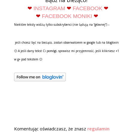
❤
INSTAGRAM
❤
FACEBOOK
❤
❤
FACEBOOK MONIKI
❤
Niektóre teksty widzą tylko subskrybenci (nie lądują na “głównej”) –
jeśli chcesz być na bieżąco, zostań obserwatorem w google lub na bloglovin
🙂 A jeśli dany tekst Ci pomógł, sprawisz mi przyjemność, jeśli klikniesz +1
w g+ pod tekstem 🙂
Komentując oświadczasz, że znasz
regulamin