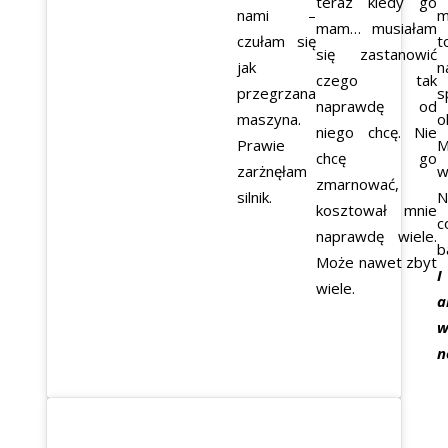
teraz kiedy go
nami –
m
mam… musiałam
czułam się
t
się zastanowić
jak
n
czego tak
przegrzana
s
naprawdę od
maszyna.
o
niego chcę. Nie
Prawie
M
chcę go
zarżnęłam
w
zmarnować,
silnik.
N
kosztował mnie
c
naprawdę wiele.
b
Może nawet zbyt
I
wiele.
a
w
n