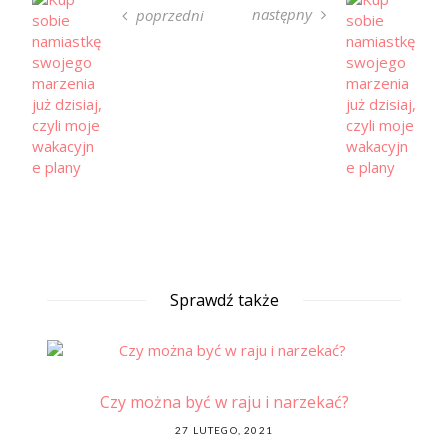
następny
poprzedni
Sprawdź także
a…
Czy można być w raju i narzekać?
POSTED
27 LUTEGO, 2021
ON