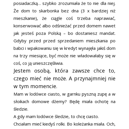
posiadaczką… szybko zrozumiała że to nie dla niej.
Że dom to skarbonka bez dna (3 x bardziej niż
mieszkanie), że ciągle coś trzeba naprawiać,
konserwować albo odśnieżać przed domem nawet
jak jesteś poza Polską – bo dostaniesz mandat.
Gdyby przed przed sprzedaniem mieszkania po
babci i wpakowaniu się w kredyt wynajęła jakiś dom
na trzy miesiące, być może nie władowałaby się w
coś, co ją unieszczęśliwia.
Jestem osobą, która zawsze chce to,
czego mieć nie może. A przynajmniej nie
w tym momencie.
Mam w lodówce ciasto, w garnku pyszną zupę a w
słoikach domowe dżemy? Będę miała ochotę na
śledzie.
A gdy mam lodówce śledzie, to chcę ciasto.
Chciałam mieć kiedyś rolki. Bo koleżanka miała. Och,