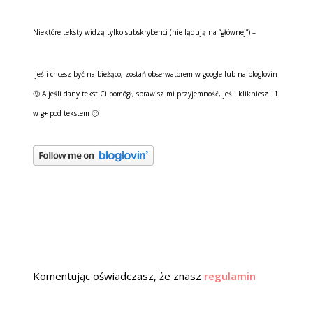
Niektóre teksty widzą tylko subskrybenci (nie lądują na “głównej”) –
jeśli chcesz być na bieżąco, zostań obserwatorem w google lub na bloglovin
🙂 A jeśli dany tekst Ci pomógł, sprawisz mi przyjemność, jeśli klikniesz +1
w g+ pod tekstem 🙂
Komentując oświadczasz, że znasz
regulamin