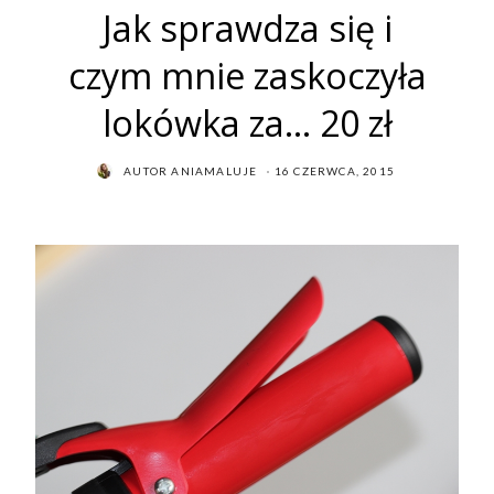
Jak sprawdza się i
czym mnie zaskoczyła
lokówka za… 20 zł
POSTED
AUTOR
ANIAMALUJE
16 CZERWCA, 2015
ON