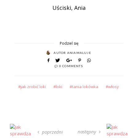
Uściski, Ania
Podziel się
AUTOR
ANIAMALUJE
0 COMMENTS
jak zrobić loki
loki
tania lokówka
włosy
następny
poprzedni