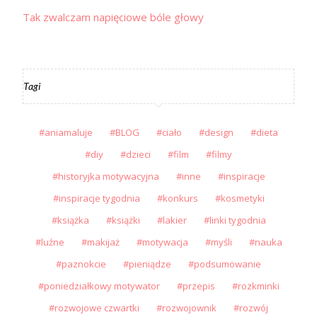
Tak zwalczam napięciowe bóle głowy
Tagi
aniamaluje
BLOG
ciało
design
dieta
diy
dzieci
film
filmy
historyjka motywacyjna
inne
inspiracje
inspiracje tygodnia
konkurs
kosmetyki
książka
książki
lakier
linki tygodnia
luźne
makijaż
motywacja
myśli
nauka
paznokcie
pieniądze
podsumowanie
poniedziałkowy motywator
przepis
rozkminki
rozwojowe czwartki
rozwojownik
rozwój