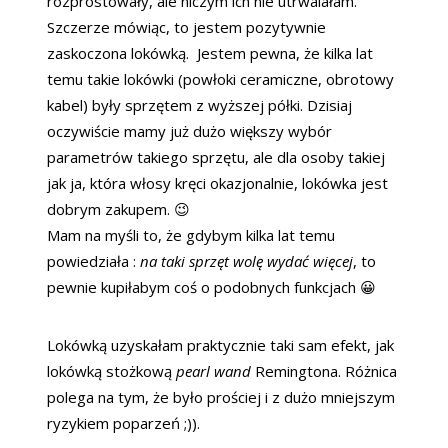
rozprostowały, ale niczym ich nie utrwalałam.
Szczerze mówiąc, to jestem pozytywnie
zaskoczona lokówką. Jestem pewna, że kilka lat
temu takie lokówki (powłoki ceramiczne, obrotowy
kabel) były sprzętem z wyższej półki. Dzisiaj
oczywiście mamy już dużo większy wybór
parametrów takiego sprzętu, ale dla osoby takiej
jak ja, która włosy kręci okazjonalnie, lokówka jest
dobrym zakupem. 😉
Mam na myśli to, że gdybym kilka lat temu
powiedziała :
na taki sprzęt wolę wydać więcej
, to
pewnie kupiłabym coś o podobnych funkcjach 😀
Lokówką uzyskałam praktycznie taki sam efekt, jak
lokówką stożkową
pearl wand
Remingtona. Różnica
polega na tym, że było prościej i z dużo mniejszym
ryzykiem poparzeń ;)).