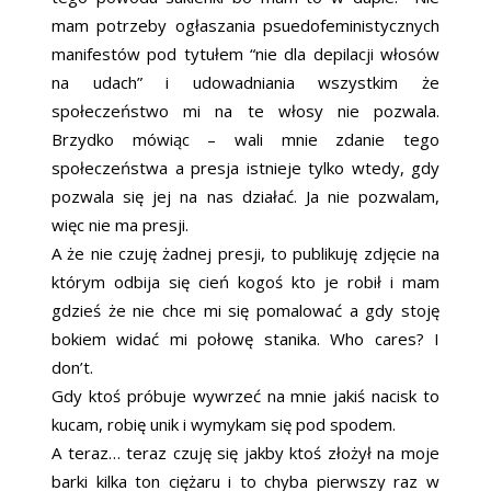
mam potrzeby ogłaszania psuedofeministycznych
manifestów pod tytułem “nie dla depilacji włosów
na udach” i udowadniania wszystkim że
społeczeństwo mi na te włosy nie pozwala.
Brzydko mówiąc – wali mnie zdanie tego
społeczeństwa a presja istnieje tylko wtedy, gdy
pozwala się jej na nas działać. Ja nie pozwalam,
więc nie ma presji.
A że nie czuję żadnej presji, to publikuję zdjęcie na
którym odbija się cień kogoś kto je robił i mam
gdzieś że nie chce mi się pomalować a gdy stoję
bokiem widać mi połowę stanika. Who cares? I
don’t.
Gdy ktoś próbuje wywrzeć na mnie jakiś nacisk to
kucam, robię unik i wymykam się pod spodem.
A teraz… teraz czuję się jakby ktoś złożył na moje
barki kilka ton ciężaru i to chyba pierwszy raz w