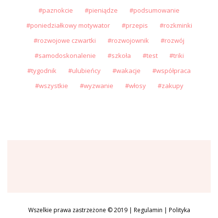
paznokcie
pieniądze
podsumowanie
poniedziałkowy motywator
przepis
rozkminki
rozwojowe czwartki
rozwojownik
rozwój
samodoskonalenie
szkoła
test
triki
tygodnik
ulubieńcy
wakacje
współpraca
wszystkie
wyzwanie
włosy
zakupy
Wszelkie prawa zastrzeżone © 2019 |
Regulamin
|
Polityka
1