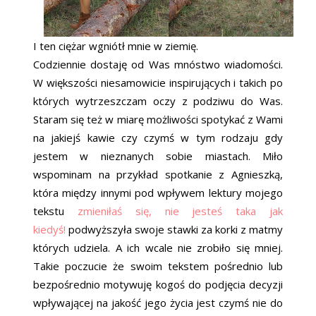
I ten ciężar wgniótł mnie w ziemię.
Codziennie dostaję od Was mnóstwo wiadomości.
W większości niesamowicie inspirujących i takich po
których wytrzeszczam oczy z podziwu do Was.
Staram się też w miarę możliwości spotykać z Wami
na jakiejś kawie czy czymś w tym rodzaju gdy
jestem w nieznanych sobie miastach. Miło
wspominam na przykład spotkanie z Agnieszką,
która między innymi pod wpływem lektury mojego
tekstu
zmieniłaś się, nie jesteś taka jak
kiedyś!
podwyższyła swoje stawki za korki z matmy
których udziela. A ich wcale nie zrobiło się mniej.
Takie poczucie że swoim tekstem pośrednio lub
bezpośrednio motywuję kogoś do podjęcia decyzji
wpływającej na jakość jego życia jest czymś nie do