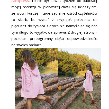
Aliexpress
. To nie był nawet tydzień od publikacji
mojej recenzji. W pierwszej chwili się ucieszyłam,
że wow i kurczę – takie zaufanie wśród czytelników
to skarb, bo wydać z czyjegoś polecenia od
pięciuset do tysiąca złotych nie namyślając się nad
tym długo to wyjątkowa sprawa. Z drugiej strony –
poczułam przeogromny ciężar odpowiedzialności
na swoich barkach.