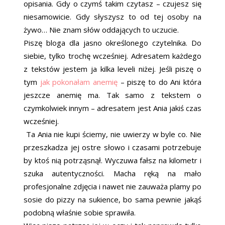
opisania. Gdy o czymś takim czytasz – czujesz się
niesamowicie. Gdy słyszysz to od tej osoby na
żywo… Nie znam słów oddających to uczucie.
Piszę bloga dla jasno określonego czytelnika. Do
siebie, tylko trochę wcześniej. Adresatem każdego
z tekstów jestem ja kilka leveli niżej. Jeśli piszę o
tym
jak pokonałam anemię
– piszę to do Ani która
jeszcze anemię ma. Tak samo z tekstem o
czymkolwiek innym – adresatem jest Ania jakiś czas
wcześniej.
Ta Ania nie kupi ściemy, nie uwierzy w byle co. Nie
przeszkadza jej ostre słowo i czasami potrzebuje
by ktoś nią potrząsnął. Wyczuwa fałsz na kilometr i
szuka autentyczności. Macha ręką na mało
profesjonalne zdjęcia i nawet nie zauważa plamy po
sosie do pizzy na sukience, bo sama pewnie jakąś
podobną właśnie sobie sprawiła.