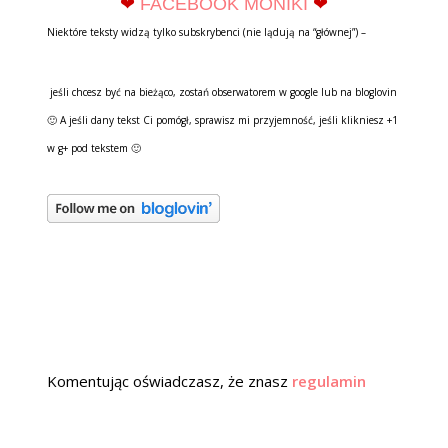
❤
FACEBOOK MONIKI
❤
Niektóre teksty widzą tylko subskrybenci (nie lądują na “głównej”) –
jeśli chcesz być na bieżąco, zostań obserwatorem w google lub na bloglovin
🙂 A jeśli dany tekst Ci pomógł, sprawisz mi przyjemność, jeśli klikniesz +1
w g+ pod tekstem 🙂
Komentując oświadczasz, że znasz
regulamin