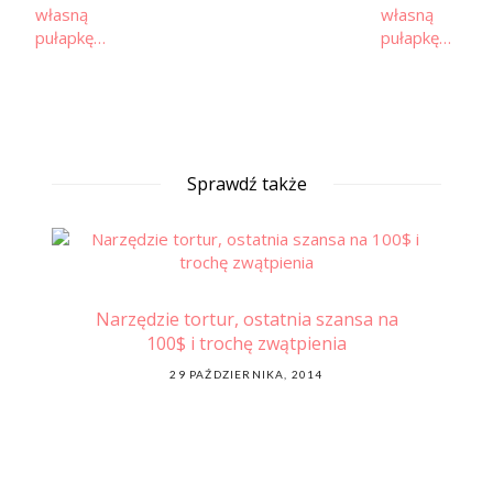
Sprawdź także
Laminowanie 2.0 – żelatyna+ol
statnia szansa na
POSTED
24 SIERPNIA, 2012
 zwątpienia
ON
IKA, 2014