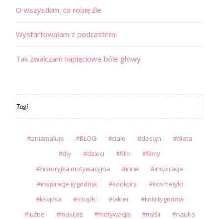
O wszystkim, co robię źle
Wystartowałam z podcastem!
Tak zwalczam napięciowe bóle głowy
Tagi
aniamaluje
BLOG
ciało
design
dieta
diy
dzieci
film
filmy
historyjka motywacyjna
inne
inspiracje
inspiracje tygodnia
konkurs
kosmetyki
książka
książki
lakier
linki tygodnia
luźne
makijaż
motywacja
myśli
nauka