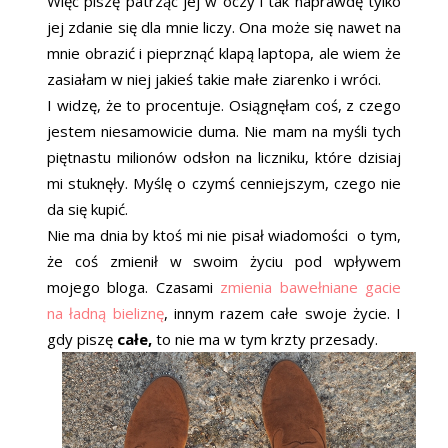
Więc piszę patrząc jej w oczy i tak naprawdę tylko
jej zdanie się dla mnie liczy. Ona może się nawet na
mnie obrazić i pieprznąć klapą laptopa, ale wiem że
zasiałam w niej jakieś takie małe ziarenko i wróci.
I widzę, że to procentuje. Osiągnęłam coś, z czego
jestem niesamowicie duma. Nie mam na myśli tych
piętnastu milionów odsłon na liczniku, które dzisiaj
mi stuknęły. Myślę o czymś cenniejszym, czego nie
da się kupić.
Nie ma dnia by ktoś mi nie pisał wiadomości o tym,
że coś zmienił w swoim życiu pod wpływem
mojego bloga. Czasami
zmienia bawełniane gacie
na ładną bieliznę
, innym razem całe swoje życie. I
gdy piszę
całe,
to nie ma w tym krzty przesady.