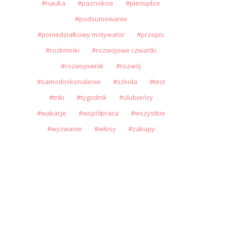
nauka
paznokcie
pieniądze
podsumowanie
poniedziałkowy motywator
przepis
rozkminki
rozwojowe czwartki
rozwojownik
rozwój
samodoskonalenie
szkoła
test
triki
tygodnik
ulubieńcy
wakacje
współpraca
wszystkie
wyzwanie
włosy
zakupy