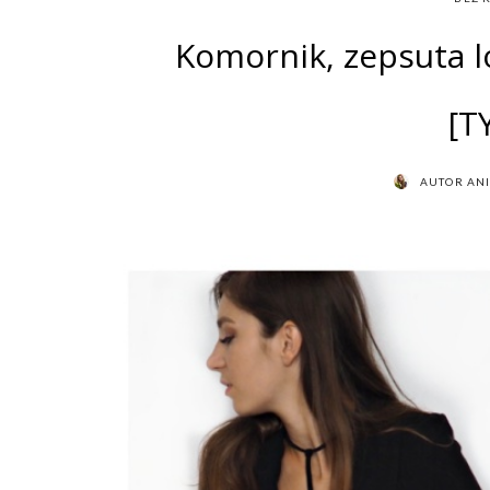
Komornik, zepsuta l
[T
AUTOR
AN