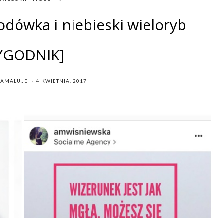
odówka i niebieski wieloryb
YGODNIK]
POSTED
IAMALUJE
4 KWIETNIA, 2017
ON