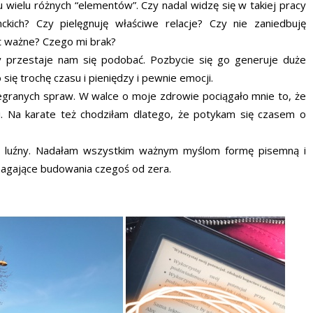
 wielu różnych “elementów”. Czy nadal widzę się w takiej pracy
ckich? Czy pielęgnuję właściwe relacje? Czy nie zaniedbuję
st ważne? Czego mi brak?
y przestaje nam się podobać. Pozbycie się go generuje duże
ię trochę czasu i pieniędzy i pewnie emocji.
egranych spraw. W walce o moje zdrowie pociągało mnie to, że
ji. Na karate też chodziłam dlatego, że potykam się czasem o
taki luźny. Nadałam wszystkim ważnym myślom formę pisemną i
magające budowania czegoś od zera.