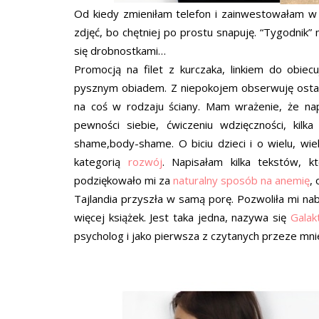
Od kiedy zmieniłam telefon i zainwestowałam 
zdjęć, bo chętniej po prostu snapuję. “Tygodnik”
się drobnostkami…
Promocją na filet z kurczaka, linkiem do obie
pysznym obiadem. Z niepokojem obserwuję ostatni
na coś w rodzaju ściany. Mam wrażenie, że na
pewności siebie, ćwiczeniu wdzięczności, kilk
shame,body-shame. O biciu dzieci i o wielu, wie
kategorią
rozwój
. Napisałam kilka tekstów, 
podziękowało mi za
naturalny sposób na anemię
,
Tajlandia przyszła w samą porę. Pozwoliła mi nab
więcej książek. Jest taka jedna, nazywa się
Galak
psycholog i jako pierwsza z czytanych przeze mni