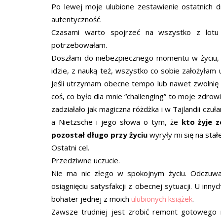
Po lewej moje ulubione zestawienie ostatnich d
autentyczność.
Czasami warto spojrzeć na wszystko z lotu p
potrzebowałam.
Doszłam do niebezpiecznego momentu w życiu,
idzie, z nauką też, wszystko co sobie założyłam u
Jeśli utrzymam obecne tempo lub nawet zwolnię o
coś, co było dla mnie “challenging” to moje zdrow
zadziałało jak magiczna różdżka i w Tajlandii czuł
a Nietzsche i jego słowa o tym, że
kto żyje 
pozostał długo przy życiu
wyryły mi się na stał
Ostatni cel.
Przedziwne uczucie.
Nie ma nic złego w spokojnym życiu. Odczuw
osiągnięciu satysfakcji z obecnej sytuacji. U inn
bohater jednej z moich
ulubionych książek
.
Zawsze trudniej jest zrobić remont gotowego m