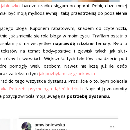
w
jabłuszko
, bardzo rzadko sięgam po aparat. Robię dużo mniej
 miał być moją myślodsiewnią i taką przestrzenią do podzielenia
cującego bloga. Kuponem rabatowym, snapem od czytelniczki,
o jak zmieniła się rola bloga w moim życiu. Trafiłam ostatnio
pisałam już na wszystkie
naprawdę istotne
tematy. Było o
a tekstów na temat body-positive i zjawisk takich jak slut-
lu różnych kwestiach. Większość tych tekstów znajdziecie pod
które pomogły wielu osobom. Nawet nie liczę już ile osób
 oraz za tekst o tym
jak pozbyłam się gronkowca
rać do tego wszystkie dystansu. Prosiliście o to, bym polecała
tyka Potrzeb, psychologia dążeń ludzkich
. Napisał ją znakomity
e pozycji zwróciła moją uwagę na
potrzebę dystansu.