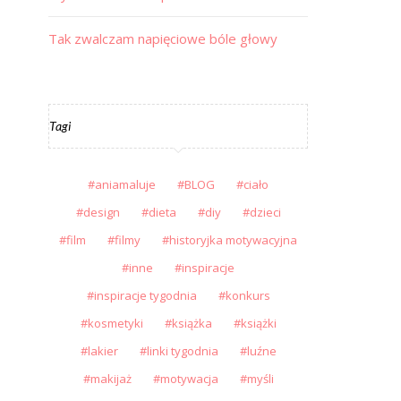
Tak zwalczam napięciowe bóle głowy
Tagi
aniamaluje
BLOG
ciało
design
dieta
diy
dzieci
film
filmy
historyjka motywacyjna
inne
inspiracje
inspiracje tygodnia
konkurs
kosmetyki
książka
książki
lakier
linki tygodnia
luźne
makijaż
motywacja
myśli