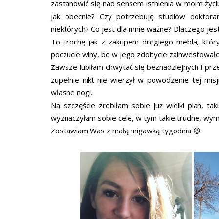
zastanowić się nad sensem istnienia w moim życiu
jak obecnie? Czy potrzebuję studiów doktoran
niektórych? Co jest dla mnie ważne? Dlaczego je
To trochę jak z zakupem drogiego mebla, któr
poczucie winy, bo w jego zdobycie zainwestowało s
Zawsze lubiłam chwytać się beznadziejnych i prz
zupełnie nikt nie wierzył w powodzenie tej mis
własne nogi.
Na szczęście zrobiłam sobie już wielki plan, 
wyznaczyłam sobie cele, w tym takie trudne, wy
Zostawiam Was z małą migawką tygodnia 😉