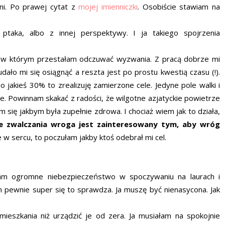
ni. Po prawej cytat z
mojej imienniczki
. Osobiście stawiam na
taka, albo z innej perspektywy. I ja takiego spojrzenia
 w którym przestałam odczuwać wyzwania. Z pracą dobrze mi
dało mi się osiągnąć a reszta jest po prostu kwestią czasu (!).
 jakieś 30% to zrealizuję zamierzone cele. Jedyne pole walki i
ie. Powinnam skakać z radości, że wilgotne azjatyckie powietrze
am się jakbym była zupełnie zdrowa. I chociaż wiem jak to działa,
ze zwalczania wroga jest zainteresowany tym, aby wróg
e w sercu, to poczułam jakby ktoś odebrał mi cel.
am ogromne niebezpieczeństwo w spoczywaniu na laurach i
ych pewnie super się to sprawdza. Ja muszę być nienasycona. Jak
ieszkania niż urządzić je od zera. Ja musiałam na spokojnie