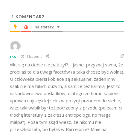
1
KOMENTARZ
najstarszy
iksi
6 lat temu
nikt się na ciebie nie patrzył?… jasne, przyznaj sama, że
zrobiłaś to dla uwagi facetów (a taka chcesz być wolna).
U człowieka piersi kobiece są seksualne, żaden inny
ssak nie ma takich dużych, a samice też karmią. Jest to
naśladownictwo pośladków, dlatego że homo sapiens
uprawia najczęściej seks w pozycji przodem do siebie,
więc taki wabik był też potrzebny z przodu (polecam ci
trochę literatury z zakresu antropologii, np “Naga
małpa”). Poza tym skąd wiesz, że nikomu nie
przeszkadzało, bo byłaś w Barcelonie? Mnie na
przykład przeszkadzają takie “kobiety” (ciężko cię