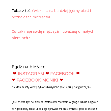
Zobacz też:
ćwiczenia na bardziej jędrny biust i
bezbolesne miesiączki
Co tak naprawdę mężczyźni uważają o małych
piersiach?
Bądź na bieżąco!
❤
INSTAGRAM
❤
FACEBOOK
❤
❤
FACEBOOK MONIKI
❤
Niektóre teksty widzą tylko subskrybenci (nie lądują na “głównej”) –
jeśli chcesz być na bieżąco, zostań obserwatorem w google lub na bloglovin
🙂 A jeśli dany tekst Ci pomógł, sprawisz mi przyjemność, jeśli klikniesz +1