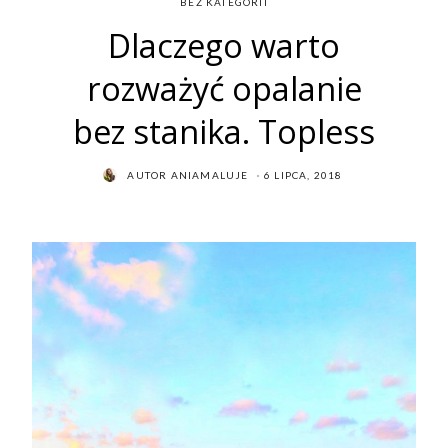
BEZ KATEGORII
Dlaczego warto
rozważyć opalanie
bez stanika. Topless
POSTED
AUTOR
ANIAMALUJE
6 LIPCA, 2018
ON