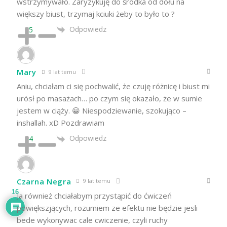
wstrzymywało. Zaryzykuję do środka od dołu na
większy biust, trzymaj kciuki żeby to było to ?
Odpowiedz
5
Mary
9 lat temu
Aniu, chciałam ci się pochwalić, że czuję różnicę i biust mi
urósł po masażach… po czym się okazało, że w sumie
jestem w ciąży. 😀 Niespodziewanie, szokująco –
inshallah. xD Pozdrawiam
Odpowiedz
4
Czarna Negra
9 lat temu
16
Ja również chciałabym przystąpić do ćwiczeń
powiększjących, rozumiem ze efektu nie będzie jesli
bede wykonywac cale cwiczenie, czyli ruchy