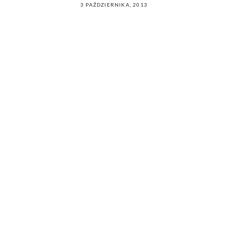
POSTED
3 PAŹDZIERNIKA, 2013
ON