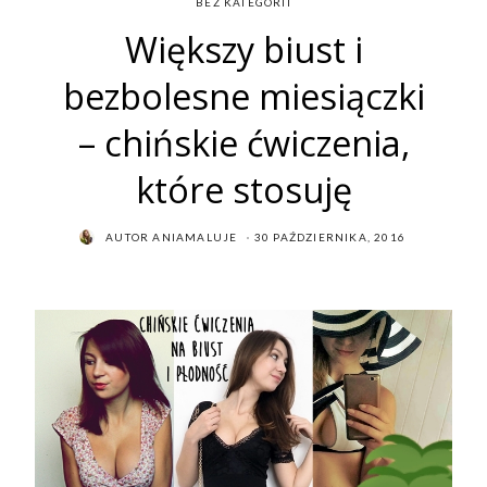
BEZ KATEGORII
Większy biust i
bezbolesne miesiączki
– chińskie ćwiczenia,
które stosuję
POSTED
AUTOR
ANIAMALUJE
30 PAŹDZIERNIKA, 2016
ON