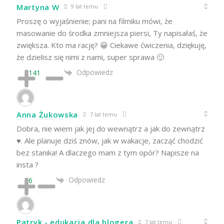
Martyna W
9 lat temu
Proszę o wyjaśnienie; pani na filmiku mówi, że
masowanie do środka zmniejsza piersi, Ty napisałaś, że
zwiększa. Kto ma rację? 😀 Ciekawe ćwiczenia, dziękuję,
że dzielisz się nimi z nami, super sprawa 🙂
Odpowiedz
141
Anna Żukowska
7 lat temu
Dobra, nie wiem jak jej do wewnątrz a jak do zewnątrz
♥️. Ale planuje dziś znów, jak w wakacje, zacząć chodzić
bez stanika! A dlaczego mam z tym opór? Napisze na
insta ?
Odpowiedz
6
Patryk - edukacja dla blogera
7 lat temu