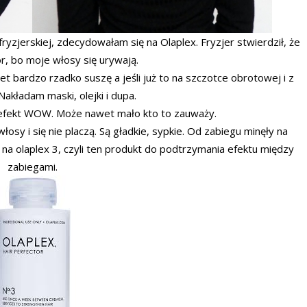
yzjerskiej, zdecydowałam się na Olaplex. Fryzjer stwierdził, że
r, bo moje włosy się urywają.
et bardzo rzadko suszę a jeśli już to na szczotce obrotowej i z
akładam maski, olejki i dupa.
je efekt WOW. Może nawet mało kto to zauważy.
sy i się nie placzą. Są gładkie, sypkie. Od zabiegu minęły na
 na olaplex 3, czyli ten produkt do podtrzymania efektu między
zabiegami.