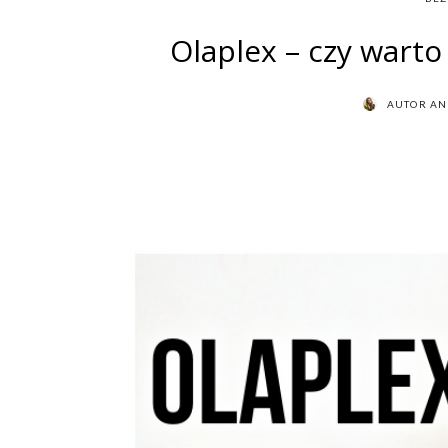
Olaplex – czy warto
AUTOR
AN