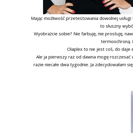
Mając możliwość przetestowania dowolnej usługi fr
to słuszny wybó
Wyobrażcie sobie? Nie farbuję, nie prostuję, naw
termoochroną. N
Olaplex to nie jest coś, do da
Ale ja pierwszy raz od dawna mogę rozczesać wło
razie niecałe dwa tygodnie. Ja zdecydowałam się