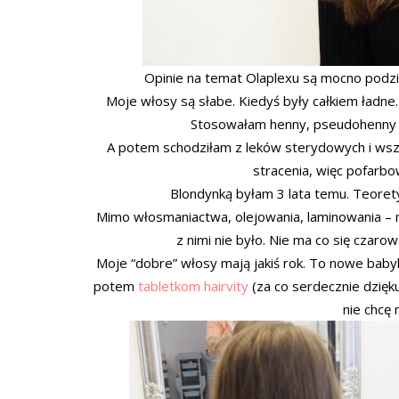
Opinie na temat Olaplexu są mocno podzielo
Moje włosy są słabe. Kiedyś były całkiem ładne
Stosowałam henny, pseudohenny i fa
A potem schodziłam z leków sterydowych i wszys
stracenia, więc pofarb
Blondynką byłam 3 lata temu. Teorety
Mimo włosmaniactwa, olejowania, laminowania – m
z nimi nie było. Nie ma co się czaro
Moje “dobre” włosy mają jakiś rok. To nowe babyh
potem
tabletkom hairvity
(za co serdecznie dzięku
nie chcę