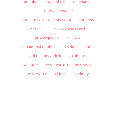
nauka
paznokcie
pieniądze
podsumowanie
poniedziałkowy motywator
przepis
rozkminki
rozwojowe czwartki
rozwojownik
rozwój
samodoskonalenie
szkoła
test
triki
tygodnik
ulubieńcy
wakacje
współpraca
wszystkie
wyzwanie
włosy
zakupy