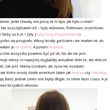
ne. Jedni chwalą, inni piszą że to lipa. Jak było u mnie?
. Nie oszczędzałam ich – były wiśniowe, fioletowe, orzechowe.
rby za 6 zł. I żyły. (
tutaj moje eksperymenty
)
tko się posypało. Włosy leciały garściami i nie miałam nic do
owałam je
na czarno
. A potem
na blond
.
cznie wszystko powinno być już ok. No ale nie jest.
oje włosy co najwyżej wyglądały wizualnie dobrze, ale dobrze
wać, tak jest. Mamę oszukam, ale życia nie oszukam.
air które urosły dzieki wcierkom takim jak
Andrea
czy
Placenta
,
ję Basi). Jednak zanim one będą długie, to minie dużo czasu. A ja
 mieć brzydkich włosów.