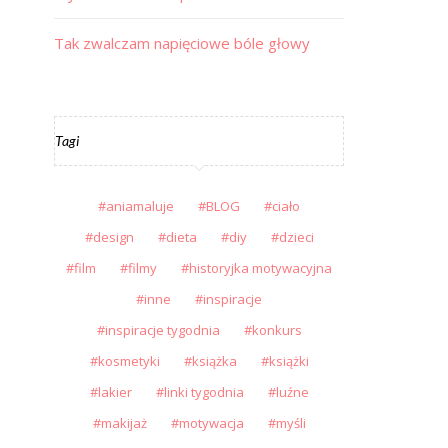
Tak zwalczam napięciowe bóle głowy
Tagi
aniamaluje
BLOG
ciało
design
dieta
diy
dzieci
film
filmy
historyjka motywacyjna
inne
inspiracje
inspiracje tygodnia
konkurs
kosmetyki
książka
książki
lakier
linki tygodnia
luźne
makijaż
motywacja
myśli