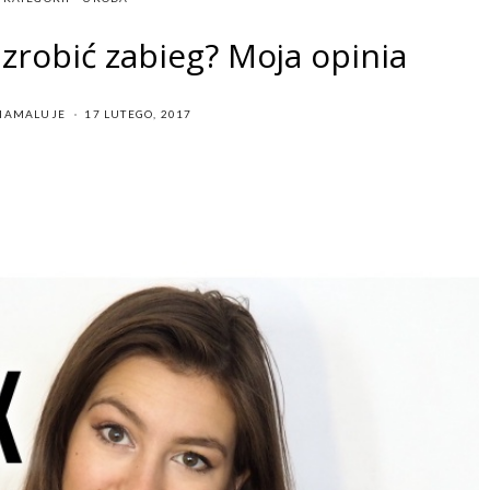
 zrobić zabieg? Moja opinia
POSTED
IAMALUJE
17 LUTEGO, 2017
ON