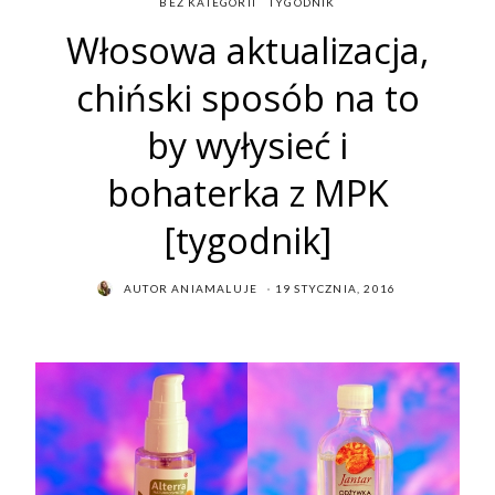
BEZ KATEGORII
TYGODNIK
Włosowa aktualizacja,
chiński sposób na to
by wyłysieć i
bohaterka z MPK
[tygodnik]
POSTED
AUTOR
ANIAMALUJE
19 STYCZNIA, 2016
ON