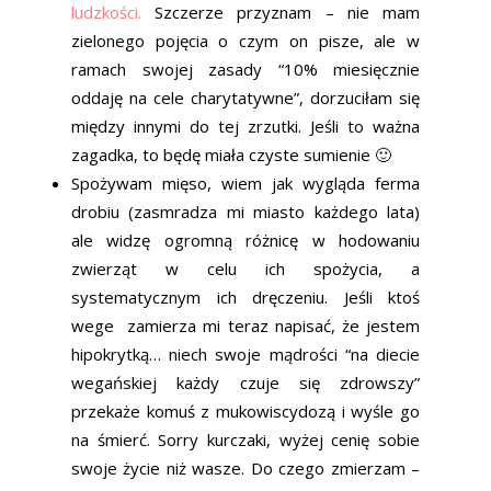
ludzkości.
Szczerze przyznam – nie mam
zielonego pojęcia o czym on pisze, ale w
ramach swojej zasady “10% miesięcznie
oddaję na cele charytatywne”, dorzuciłam się
między innymi do tej zrzutki. Jeśli to ważna
zagadka, to będę miała czyste sumienie 🙂
Spożywam mięso, wiem jak wygląda ferma
drobiu (zasmradza mi miasto każdego lata)
ale widzę ogromną różnicę w hodowaniu
zwierząt w celu ich spożycia, a
systematycznym ich dręczeniu. Jeśli ktoś
wege zamierza mi teraz napisać, że jestem
hipokrytką… niech swoje mądrości “na diecie
wegańskiej każdy czuje się zdrowszy”
przekaże komuś z mukowiscydozą i wyśle go
na śmierć. Sorry kurczaki, wyżej cenię sobie
swoje życie niż wasze. Do czego zmierzam –