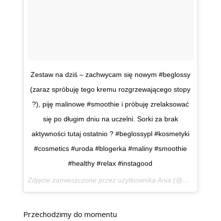
Zestaw na dziś – zachwycam się nowym #beglossy
(zaraz spróbuję tego kremu rozgrzewającego stopy
?), piję malinowe #smoothie i próbuję zrelaksować
się po długim dniu na uczelni. Sorki za brak
aktywności tutaj ostatnio ? #beglossypl #kosmetyki
#cosmetics #uroda #blogerka #maliny #smoothie
#healthy #relax #instagood
Zdjęcie zamieszczone przez użytkownika Ania (@aniamaluje) 15 Sty, 2016 o 9:11 PST
Przechodzimy do momentu