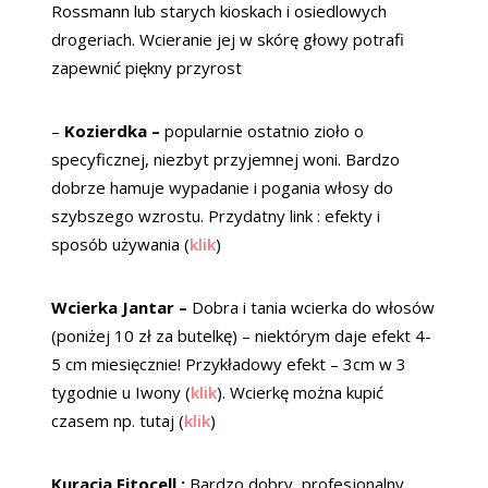
Rossmann lub starych kioskach i osiedlowych
drogeriach. Wcieranie jej w skórę głowy potrafi
zapewnić piękny przyrost
–
Kozierdka –
popularnie ostatnio zioło o
specyficznej, niezbyt przyjemnej woni. Bardzo
dobrze hamuje wypadanie i pogania włosy do
szybszego wzrostu. Przydatny link : efekty i
sposób używania (
klik
)
Wcierka Jantar –
Dobra i tania wcierka do włosów
(poniżej 10 zł za butelkę) – niektórym daje efekt 4-
5 cm miesięcznie! Przykładowy efekt – 3cm w 3
tygodnie u Iwony (
klik
). Wcierkę można kupić
czasem np. tutaj (
klik
)
Kuracja Fitocell :
Bardzo dobry, profesjonalny