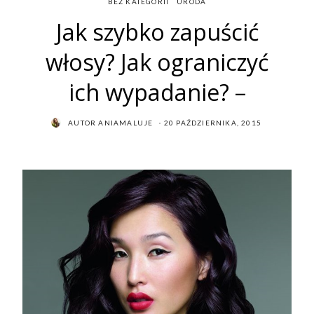
BEZ KATEGORII
URODA
Jak szybko zapuścić
włosy? Jak ograniczyć
ich wypadanie? –
POSTED
AUTOR
ANIAMALUJE
20 PAŹDZIERNIKA, 2015
ON