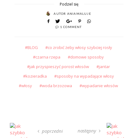
Podziel się
AUTOR
ANIAMALUJE
1 COMMENT
BLOG
co zrobić żeby włosy szybciej rosły
czarna rzepa
domowe sposoby
jak przyspieszyć porost włosów
jantar
kozieradka
sposoby na wypadające włosy
włosy
woda brzozowa
wypadanie włosów
następny
poprzedni