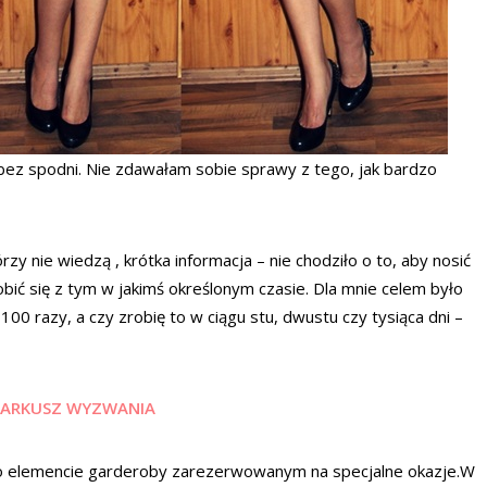
z spodni. Nie zdawałam sobie sprawy z tego, jak bardzo
 nie wiedzą , krótka informacja – nie chodziło o to, aby nosić
robić się z tym w jakimś określonym czasie. Dla mnie celem było
00 razy, a czy zrobię to w ciągu stu, dwustu czy tysiąca dni –
, ARKUSZ WYZWANIA
ko o elemencie garderoby zarezerwowanym na specjalne okazje.W