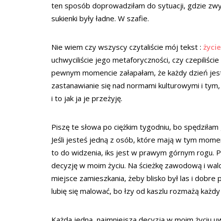
ten sposób doprowadziłam do sytuacji, gdzie zw
sukienki były ładne. W szafie.
Nie wiem czy wszyscy czytaliście mój tekst :
życi
uchwyciliście jego metaforyczności, czy czepiliści
pewnym momencie załapałam, że każdy dzień jest 
zastanawianie się nad normami kulturowymi i tym, j
i to jak ja je przeżyję.
Piszę te słowa po ciężkim tygodniu, bo spędziłam g
Jeśli jesteś jedną z osób, które mają w tym momen
to do widzenia, iks jest w prawym górnym rogu. 
decyzję w moim życiu. Na ścieżkę zawodową i walc
miejsce zamieszkania, żeby blisko był las i dobre 
lubię się malować, bo łzy od kaszlu rozmażą każdy
Każda jedna, najmniejsza decyzja w moim życiu uw