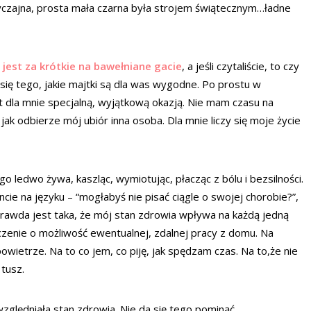
yczajna, prosta mała czarna była strojem świątecznym…ładne
e jest za krótkie na bawełniane gacie
, a jeśli czytaliście, to czy
e się tego, jakie majtki są dla was wygodne. Po prostu w
dla mnie specjalną, wyjątkową okazją. Nie mam czasu na
ak odbierze mój ubiór inna osoba. Dla mnie liczy się moje życie
o ledwo żywa, kaszląc, wymiotując, płacząc z bólu i bezsilności.
cie na języku – “mogłabyś nie pisać ciągle o swojej chorobie?”,
Prawda jest taka, że mój stan zdrowia wpływa na każdą jedną
zenie o możliwość ewentualnej, zdalnej pracy z domu. Na
powietrze. Na to co jem, co piję, jak spędzam czas. Na to,że nie
 tusz.
zględniała stan zdrowia. Nie da się tego pominąć.