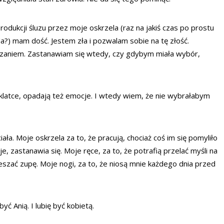
rodukcji śluzu przez moje oskrzela (raz na jakiś czas po prostu
?) mam dość. Jestem zła i pozwalam sobie na tę złość.
iązaniem. Zastanawiam się wtedy, czy gdybym miała wybór,
 klatce, opadają też emocje. I wtedy wiem, że nie wybrałabym
ła. Moje oskrzela za to, że pracują, chociaż coś im się pomyliło
je, zastanawia się. Moje ręce, za to, że potrafią przelać myśli na
ieszać zupę. Moje nogi, za to, że niosą mnie każdego dnia przed
yć Anią. I lubię być kobietą.