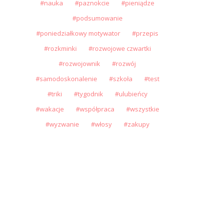
nauka
paznokcie
pieniądze
podsumowanie
poniedziałkowy motywator
przepis
rozkminki
rozwojowe czwartki
rozwojownik
rozwój
samodoskonalenie
szkoła
test
triki
tygodnik
ulubieńcy
wakacje
współpraca
wszystkie
wyzwanie
włosy
zakupy