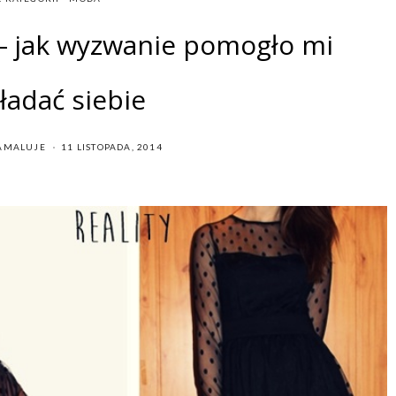
 – jak wyzwanie pomogło mi
ładać siebie
POSTED
AMALUJE
11 LISTOPADA, 2014
ON