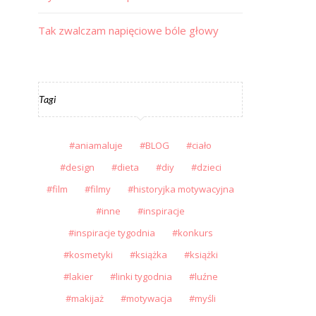
Tak zwalczam napięciowe bóle głowy
Tagi
aniamaluje
BLOG
ciało
design
dieta
diy
dzieci
film
filmy
historyjka motywacyjna
inne
inspiracje
inspiracje tygodnia
konkurs
kosmetyki
książka
książki
lakier
linki tygodnia
luźne
makijaż
motywacja
myśli