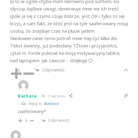
Ja to w ogóle chyba mam nierówno pod sufitem, bo
słysząc kąśliwe uwagi, denerwuje mnie nie ich treść
(póki ja się z czymś czuję dobrze, jest OK i tylko to się
liczy), a sam fakt, że ktoś jest na tyle saaferowany moją
osobą, że znajduje czas na plucie jadem.
Niedowierzanie temu potrafi mnie męczyć kilka dni.
Tekst świetny, już podesłany TŻtowi i przyjaciółce,
cytat H. Forda poleciał na moją motywacyjną tablicę
nad laptopem. Jak zawsze – dziękuję 🙂
Odpowiedz
0
Barbara
11 lat temu
Reply to
Barbara
zaaferowany*
Odpowiedz
0