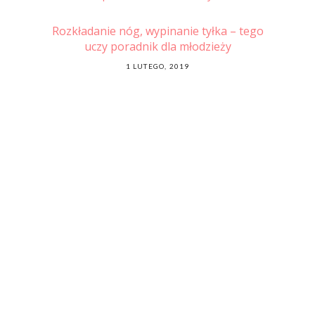
nami
Rozkładanie nóg, wypinanie tyłka – tego
uczy poradnik dla młodzieży
POSTED
1 LUTEGO, 2019
ON