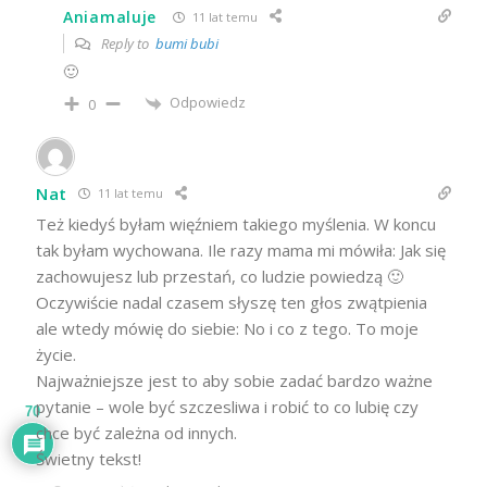
Aniamaluje
11 lat temu
Reply to
bumi bubi
🙂
Odpowiedz
0
Nat
11 lat temu
Też kiedyś byłam więźniem takiego myślenia. W koncu
tak byłam wychowana. Ile razy mama mi mówiła: Jak się
zachowujesz lub przestań, co ludzie powiedzą 🙂
Oczywiście nadal czasem słyszę ten głos zwątpienia
ale wtedy mówię do siebie: No i co z tego. To moje
życie.
Najważniejsze jest to aby sobie zadać bardzo ważne
pytanie – wole być szczesliwa i robić to co lubię czy
70
chce być zależna od innych.
Świetny tekst!