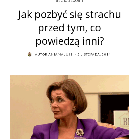
BEZ KATEGORII
Jak pozbyć się strachu
przed tym, co
powiedzą inni?
POSTED
AUTOR
ANIAMALUJE
5 LISTOPADA, 2014
ON