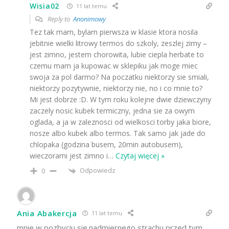
Wisia02
11 lat temu
Reply to
Anonimowy
Tez tak mam, bylam pierwsza w klasie ktora nosila
jebitnie wielki litrowy termos do szkoly, zeszlej zimy –
jest zimno, jestem chorowita, lubie ciepla herbate to
czemu mam ja kupowac w sklepiku jak moge miec
swoja za pol darmo? Na poczatku niektorzy sie smiali,
niektorzy pozytywnie, niektorzy nie, no i co mnie to?
Mi jest dobrze :D. W tym roku kolejne dwie dziewczyny
zaczely nosic kubek termiczny, jedna sie za owym
oglada, a ja w zaleznosci od wielkosci torby jaka biore,
nosze albo kubek albo termos. Tak samo jak jade do
chlopaka (godzina busem, 20min autobusem),
wieczorami jest zimno i
…
Czytaj więcej »
Odpowiedz
0
Ania Abakercja
11 lat temu
mnie w pozbyciu się nadmiernego strachu przed tym