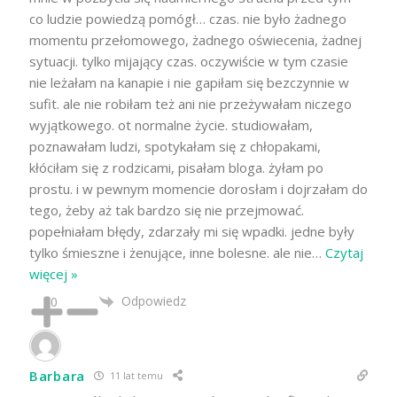
co ludzie powiedzą pomógł… czas. nie było żadnego
momentu przełomowego, żadnego oświecenia, żadnej
sytuacji. tylko mijający czas. oczywiście w tym czasie
nie leżałam na kanapie i nie gapiłam się bezczynnie w
sufit. ale nie robiłam też ani nie przeżywałam niczego
wyjątkowego. ot normalne życie. studiowałam,
poznawałam ludzi, spotykałam się z chłopakami,
kłóciłam się z rodzicami, pisałam bloga. żyłam po
prostu. i w pewnym momencie dorosłam i dojrzałam do
tego, żeby aż tak bardzo się nie przejmować.
popełniałam błędy, zdarzały mi się wpadki. jedne były
tylko śmieszne i żenujące, inne bolesne. ale nie
…
Czytaj
więcej »
Odpowiedz
0
Barbara
11 lat temu