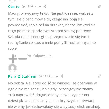
Carrie
11 lat temu
Mądry, prawdziwy tekst! Nie jest idealnie, walczę z
tym, ale głośno mówię to, czego inni boją się
powiedzieć, robię coś na przekór, inaczej niż ktoś się
tego po mnie spodziewa-staram się i są postępy!
Szkoda czasu i energii na przejmowanie się tym i
rozmyślanie co ktoś o mnie pomyśli macham ręką i to
robię!
Odpowiedz
0
Pyra Z Bzikiem
11 lat temu
No dobra. Ale łatwo dojść do wniosku, że ocenianie w
ogóle nie ma sensu, bo nigdy, przenigdy nie znamy
*tak naprawdę* drugiej osoby, nawet żyjąc z nią
dziesiątki lat, nie znamy jej najskrytszych motywacji,
nie wiemy jak zachowałaby się w sytuacji ekstremalnej,