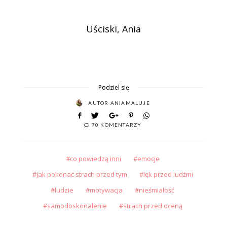
Uściski, Ania
Podziel się
AUTOR
ANIAMALUJE
70 KOMENTARZY
co powiedzą inni
emocje
jak pokonać strach przed tym
lęk przed ludźmi
ludzie
motywacja
nieśmiałość
samodoskonalenie
strach przed oceną