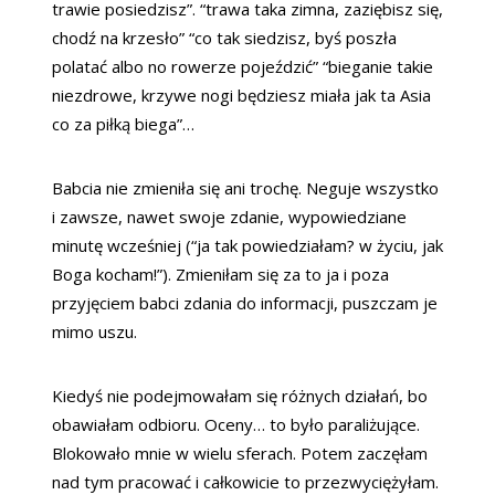
trawie posiedzisz”. “trawa taka zimna, zaziębisz się,
chodź na krzesło” “co tak siedzisz, byś poszła
polatać albo no rowerze pojeździć” “bieganie takie
niezdrowe, krzywe nogi będziesz miała jak ta Asia
co za piłką biega”…
Babcia nie zmieniła się ani trochę. Neguje wszystko
i zawsze, nawet swoje zdanie, wypowiedziane
minutę wcześniej (“ja tak powiedziałam? w życiu, jak
Boga kocham!”). Zmieniłam się za to ja i poza
przyjęciem babci zdania do informacji, puszczam je
mimo uszu.
Kiedyś nie podejmowałam się różnych działań, bo
obawiałam odbioru. Oceny… to było paraliżujące.
Blokowało mnie w wielu sferach. Potem zaczęłam
nad tym pracować i całkowicie to przezwyciężyłam.