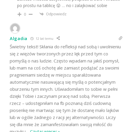
po prostu na tablicę 😛 … no i zalajkować sobie
Odpowiedz
0
Algadia
12 lat temu
Świetny tekst! Skłania do refleksji nad sobą i uwolnieniu
się z więzów tworzonych przez lęk przed tym co
pomyślą o nas ludzie. Często wpadam na jakiś pomysł,
lub mam na coś ochotę ale zamiast podążać za swoimi
pragnieniami siedzę w miejscu sparaliżowana
automatycznie nasuwającą się myślą o potencjalnym
oburzeniu tym innych. Uświadomiłam to sobie w pełni
dzięki Tobie i zaczynam pracę nad sobą. Pierwsza
rzecz – udostępniłam na fb poznaną dziś cudowną
piosenkę nie martwiąc się tym że dostanę mało lajków
lub w ogóle żadnego z racji jej alternatywności. Liczy
się dla mnie że zamanifestowałam swoją miłość do
muzyki i
…
Czytaj więcej »