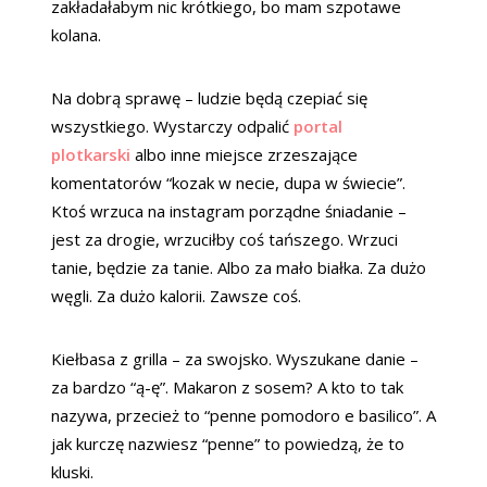
zakładałabym nic krótkiego, bo mam szpotawe
kolana.
Na dobrą sprawę – ludzie będą czepiać się
wszystkiego. Wystarczy odpalić
portal
plotkarski
albo inne miejsce zrzeszające
komentatorów “kozak w necie, dupa w świecie”.
Ktoś wrzuca na instagram porządne śniadanie –
jest za drogie, wrzuciłby coś tańszego. Wrzuci
tanie, będzie za tanie. Albo za mało białka. Za dużo
węgli. Za dużo kalorii. Zawsze coś.
Kiełbasa z grilla – za swojsko. Wyszukane danie –
za bardzo “ą-ę”. Makaron z sosem? A kto to tak
nazywa, przecież to “penne pomodoro e basilico”. A
jak kurczę nazwiesz “penne” to powiedzą, że to
kluski.