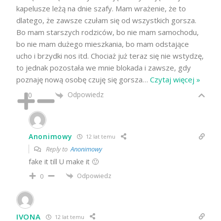
kapelusze leżą na dnie szafy. Mam wrażenie, że to
dlatego, że zawsze czułam się od wszystkich gorsza.
Bo mam starszych rodziców, bo nie mam samochodu,
bo nie mam dużego mieszkania, bo mam odstające
ucho i brzydki nos itd. Chociaż już teraz się nie wstydzę,
to jednak pozostała we mnie blokada i zawsze, gdy
poznaję nową osobę czuję się gorsza
…
Czytaj więcej »
Odpowiedz
0
Anonimowy
12 lat temu
Reply to
Anonimowy
fake it till U make it 🙂
Odpowiedz
0
IVONA
12 lat temu