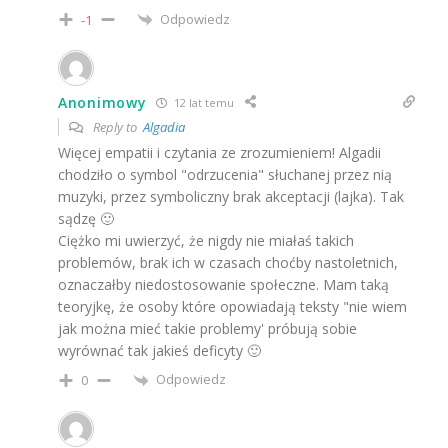
Odpowiedz
-1
Anonimowy
12 lat temu
Reply to
Algadia
Więcej empatii i czytania ze zrozumieniem! Algadii
chodziło o symbol "odrzucenia" słuchanej przez nią
muzyki, przez symboliczny brak akceptacji (lajka). Tak
sądzę 🙂
Ciężko mi uwierzyć, że nigdy nie miałaś takich
problemów, brak ich w czasach choćby nastoletnich,
oznaczałby niedostosowanie społeczne. Mam taką
teoryjkę, że osoby które opowiadają teksty "nie wiem
jak można mieć takie problemy' próbują sobie
wyrównać tak jakieś deficyty 🙂
Odpowiedz
0