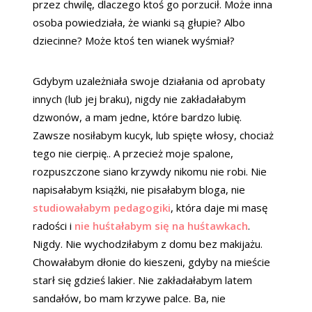
przez chwilę, dlaczego ktoś go porzucił. Może inna
osoba powiedziała, że wianki są głupie? Albo
dziecinne? Może ktoś ten wianek wyśmiał?
Gdybym uzależniała swoje działania od aprobaty
innych (lub jej braku), nigdy nie zakładałabym
dzwonów, a mam jedne, które bardzo lubię.
Zawsze nosiłabym kucyk, lub spięte włosy, chociaż
tego nie cierpię.. A przecież moje spalone,
rozpuszczone siano krzywdy nikomu nie robi. Nie
napisałabym książki, nie pisałabym bloga, nie
studiowałabym pedagogiki
, która daje mi masę
radości i
nie huśtałabym się na huśtawkach
.
Nigdy. Nie wychodziłabym z domu bez makijażu.
Chowałabym dłonie do kieszeni, gdyby na mieście
starł się gdzieś lakier. Nie zakładałabym latem
sandałów, bo mam krzywe palce. Ba, nie