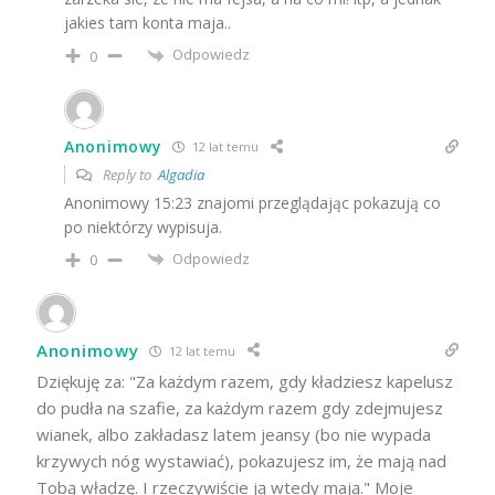
jakies tam konta maja..
Odpowiedz
0
Anonimowy
12 lat temu
Reply to
Algadia
Anonimowy 15:23 znajomi przeglądając pokazują co
po niektórzy wypisuja.
Odpowiedz
0
Anonimowy
12 lat temu
Dziękuję za: "Za każdym razem, gdy kładziesz kapelusz
do pudła na szafie, za każdym razem gdy zdejmujesz
wianek, albo zakładasz latem jeansy (bo nie wypada
krzywych nóg wystawiać), pokazujesz im, że mają nad
Tobą władzę. I rzeczywiście ją wtedy mają." Moje