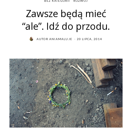
BEZ KATEGORII
ROZWÓJ
Zawsze będą mieć
“ale”. Idź do przodu.
POSTED
AUTOR
ANIAMALUJE
20 LIPCA, 2014
ON