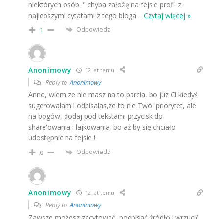
niektórych osób. " chyba założę na fejsie profil z
najlepszymi cytatami z tego bloga
…
Czytaj więcej »
Odpowiedz
1
Anonimowy
12 lat temu
Reply to
Anonimowy
Anno, wiem ze nie masz na to parcia, bo juz Ci kiedyś
sugerowalam i odpisalas,ze to nie Twój priorytet, ale
na bogów, dodaj pod tekstami przycisk do
share'owania i lajkowania, bo aż by się chciało
udostępnic na fejsie !
Odpowiedz
0
Anonimowy
12 lat temu
Reply to
Anonimowy
Zawsze możesz zacytować, podpisać źródło i wrzucić