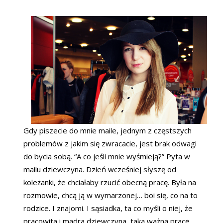
Gdy piszecie do mnie maile, jednym z częstszych
problemów z jakim się zwracacie, jest brak odwagi
do bycia sobą. “A co jeśli mnie wyśmieją?” Pyta w
mailu dziewczyna. Dzień wcześniej słyszę od
koleżanki, że chciałaby rzucić obecną pracę. Była na
rozmowie, chcą ją w wymarzonej… boi się, co na to
rodzice. I znajomi. I sąsiadka, ta co myśli o niej, że
pracowita i mądra dziewczyna, taką ważną pracę