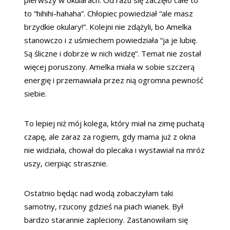
to “hihihi-hahaha”. Chłopiec powiedział “ale masz
brzydkie okulary!”. Kolejni nie zdążyli, bo Amelka
stanowczo i z uśmiechem powiedziała “ja je lubię.
Są śliczne i dobrze w nich widzę”. Temat nie został
więcej poruszony. Amelka miała w sobie szczerą
energię i przemawiała przez nią ogromna pewność
siebie.
To lepiej niż mój kolega, który miał na zimę puchatą
czapę, ale zaraz za rogiem, gdy mama już z okna
nie widziała, chował do plecaka i wystawiał na mróz
uszy, cierpiąc strasznie.
Ostatnio będąc nad wodą zobaczyłam taki
samotny, rzucony gdzieś na piach wianek. Był
bardzo starannie zapleciony. Zastanowiłam się