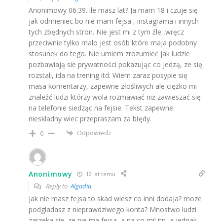
Anonimowy 06:39. ile masz lat? Ja mam 18 i czuje się
jak odmieniec bo nie mam fejsa , instagrama i innych
tych zbędnych stron. Nie jest mi z tym źle ,wręcz
przeciwnie tylko malo jest osób które maja podobny
stosunek do tego. Nie umiem zrozumieć jak ludzie
pozbawiają sie prywatności pokazując co jedzą, ze się
rozstali, ida na trening itd. Wiem zaraz posypie się
masa komentarzy, zapewne złośliwych ale ciężko mi
znaleźć ludzi którzy wola rozmawiać niż zawieszać się
na telefonie siedząc na fejsie. Tekst zapewne
nieskladny wiec przepraszam za błędy.
Odpowiedz
0
Anonimowy
12 lat temu
Reply to
Algadia
jak nie masz fejsa to skad wiesz co inni dodaja? moze
podgladasz z nieprawdziwego konta? Mnostwo ludzi
zarzeka sie, ze nie ma fejsa, a na co mi! itp, a jednak