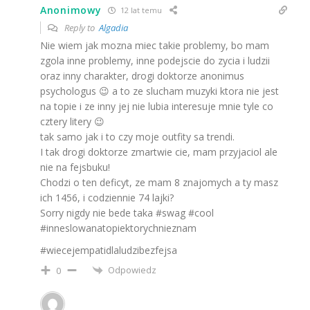
Anonimowy
12 lat temu
Reply to
Algadia
Nie wiem jak mozna miec takie problemy, bo mam
zgola inne problemy, inne podejscie do zycia i ludzii
oraz inny charakter, drogi doktorze anonimus
psychologus 😉 a to ze slucham muzyki ktora nie jest
na topie i ze inny jej nie lubia interesuje mnie tyle co
cztery litery 😉
tak samo jak i to czy moje outfity sa trendi.
I tak drogi doktorze zmartwie cie, mam przyjaciol ale
nie na fejsbuku!
Chodzi o ten deficyt, ze mam 8 znajomych a ty masz
ich 1456, i codziennie 74 lajki?
Sorry nigdy nie bede taka #swag #cool
#inneslowanatopiektorychnieznam
#wiecejempatidlaludzibezfejsa
Odpowiedz
0