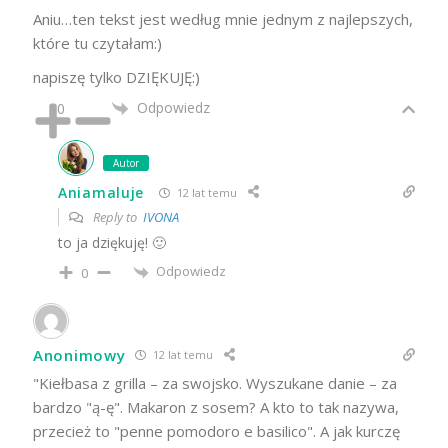
Aniu…ten tekst jest według mnie jednym z najlepszych,
które tu czytałam:)
napiszę tylko DZIĘKUJĘ:)
Odpowiedz
0
Autor
Aniamaluje
12 lat temu
Reply to
IVONA
to ja dziękuję! 🙂
Odpowiedz
0
Anonimowy
12 lat temu
"Kiełbasa z grilla – za swojsko. Wyszukane danie – za
bardzo "ą-ę". Makaron z sosem? A kto to tak nazywa,
przecież to "penne pomodoro e basilico". A jak kurczę