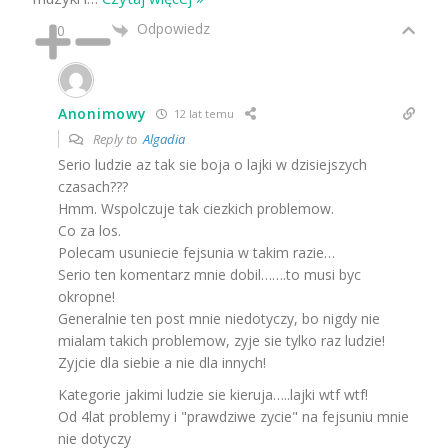
Odpowiedz
0
Anonimowy
12 lat temu
Reply to
Algadia
Serio ludzie az tak sie boja o lajki w dzisiejszych
czasach???
Hmm. Wspolczuje tak ciezkich problemow.
Co za los.
Polecam usuniecie fejsunia w takim razie…
Serio ten komentarz mnie dobil…….to musi byc
okropne!
Generalnie ten post mnie niedotyczy, bo nigdy nie
mialam takich problemow, zyje sie tylko raz ludzie!
Zyjcie dla siebie a nie dla innych!
Kategorie jakimi ludzie sie kieruja…..lajki wtf wtf!
Od 4lat problemy i "prawdziwe zycie" na fejsuniu mnie
nie dotyczy