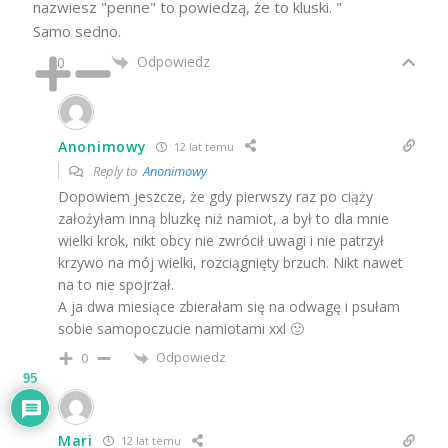
nazwiesz "penne" to powiedzą, że to kluski. "
Samo sedno.
Odpowiedz
0
Anonimowy
12 lat temu
Reply to
Anonimowy
Dopowiem jeszcze, że gdy pierwszy raz po ciąży
założyłam inną bluzkę niż namiot, a był to dla mnie
wielki krok, nikt obcy nie zwrócił uwagi i nie patrzył
krzywo na mój wielki, rozciągnięty brzuch. Nikt nawet
na to nie spojrzał.
A ja dwa miesiące zbierałam się na odwagę i psułam
sobie samopoczucie namiotami xxl 🙂
Odpowiedz
0
95
Mari
12 lat temu