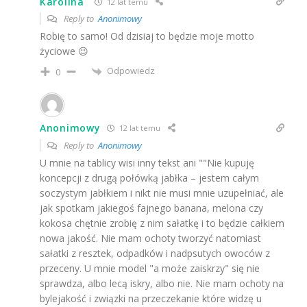
Karolina
12 lat temu
Reply to
Anonimowy
Robię to samo! Od dzisiaj to będzie moje motto
życiowe 😉
Odpowiedz
0
Anonimowy
12 lat temu
Reply to
Anonimowy
U mnie na tablicy wisi inny tekst ani ""Nie kupuję
koncepcji z drugą połówką jabłka – jestem całym
soczystym jabłkiem i nikt nie musi mnie uzupełniać, ale
jak spotkam jakiegoś fajnego banana, melona czy
kokosa chętnie zrobię z nim sałatkę i to będzie całkiem
nowa jakość. Nie mam ochoty tworzyć natomiast
sałatki z resztek, odpadków i nadpsutych owoców z
przeceny. U mnie model "a może zaiskrzy" się nie
sprawdza, albo lecą iskry, albo nie. Nie mam ochoty na
bylejakość i związki na przeczekanie które widzę u