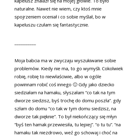
kapelusz znalazł się na mojej głowie. To było
naturalne. Nawet nie wiem, czy ktoś mnie
spojrzeniem oceniał i co sobie myślał, bo w
kapeluszu czułam się fantastycznie.
__________
Moja babcia ma w zwyczaju wyszukiwanie sobie
problemów. Kiedy nie ma, to go wymyśli. Cokolwiek
robię, robię to niewłaściwie, albo w ogóle
powinnam robić coś innego 🙂 Gdy jako dziecko
siedziałam na hamaku, słyszałam “co tak na tym
dworze siedzisz, byś trochę do domu poszła”. gdy
szłam do domu “co tak w tym domu siedzisz, na
dworze tak pięknie”. To był niekończący się młyn
“byś ten hamak przewiesiła, tu lepiej”. “o tu tu”. “na
hamaku tak niezdrowo, weź go schowaj i choć na