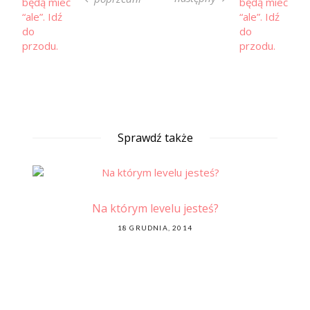
Sprawdź także
Na którym levelu jesteś?
 w
Cz
POSTED
18 GRUDNIA, 2014
ON