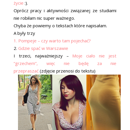
życie
:).
Oprócz pracy i aktywności związanej ze studiami
nie robiłam nic super ważnego.
Chyba że powiemy o tekstach które napisałam.
A były trzy
1. Pompeje – czy warto tam pojechać?
2.
Gdzie spać w Warszawie
I trzeci, najważniejszy –
Moje ciało nie jest
“grzechem”, więc nie będę za nie
przepraszać
(zdjęcie przenosi do tekstu)