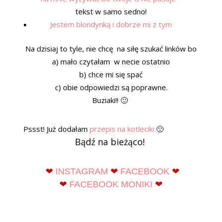
tekst w samo sedno!
Jestem blondynką i dobrze mi z tym
Na dzisiaj to tyle, nie chcę na siłę szukać linków bo
a) mało czytałam w necie ostatnio
b) chce mi się spać
c) obie odpowiedzi są poprawne.
Buziaki!! 🙂
Pssst! Już dodałam
przepis na kotleciki
🙂
Bądź na bieżąco!
❤
INSTAGRAM
❤
FACEBOOK
❤
❤
FACEBOOK MONIKI
❤