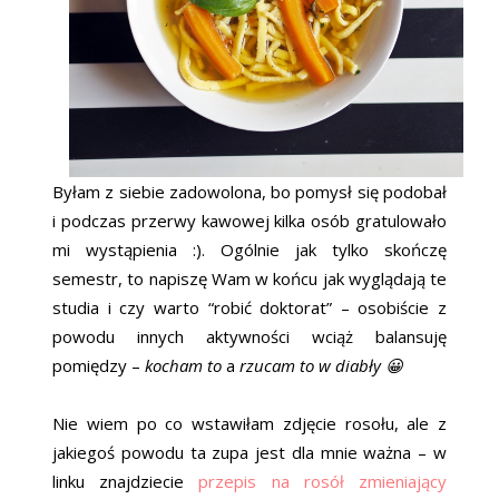
Byłam z siebie zadowolona, bo pomysł się podobał
i podczas przerwy kawowej kilka osób gratulowało
mi wystąpienia :). Ogólnie jak tylko skończę
semestr, to napiszę Wam w końcu jak wyglądają te
studia i czy warto “robić doktorat” – osobiście z
powodu innych aktywności wciąż balansuję
pomiędzy –
kocham to
a
rzucam to w diabły 😀
Nie wiem po co wstawiłam zdjęcie rosołu, ale z
jakiegoś powodu ta zupa jest dla mnie ważna – w
linku znajdziecie
przepis na rosół zmieniający