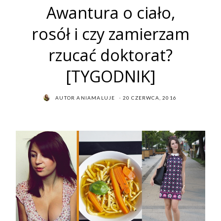
Awantura o ciało,
rosół i czy zamierzam
rzucać doktorat?
[TYGODNIK]
POSTED
AUTOR
ANIAMALUJE
20 CZERWCA, 2016
ON