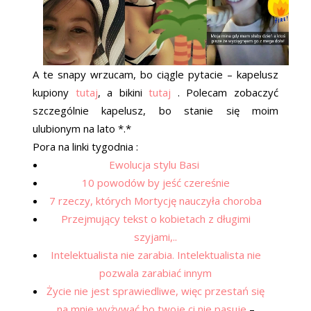
A te snapy wrzucam, bo ciągle pytacie – kapelusz
kupiony
tutaj
, a bikini
tutaj
. Polecam zobaczyć
szczególnie kapelusz, bo stanie się moim
ulubionym na lato *.*
Pora na linki tygodnia :
Ewolucja stylu Basi
10 powodów by jeść czereśnie
7 rzeczy, których Mortycję nauczyła choroba
Przejmujący tekst o kobietach z długimi
szyjami,..
Intelektualista nie zarabia. Intelektualista nie
pozwala zarabiać innym
Życie nie jest sprawiedliwe, więc przestań się
na mnie wyżywać bo twoje ci nie pasuje
–