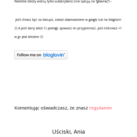
Niektóre teksty widzą tylko subskrybenci (nie lądują na “głównej”) –
jeśli chcesz być na bieżąco, zostań obserwatorem w google lub na bloglovin
🙂 A jeśli dany tekst Ci pomógł, sprawisz mi przyjemność, jeśli klikniesz +1
w g+ pod tekstem 🙂
Komentując oświadczasz, że znasz
regulamin
Uściski, Ania