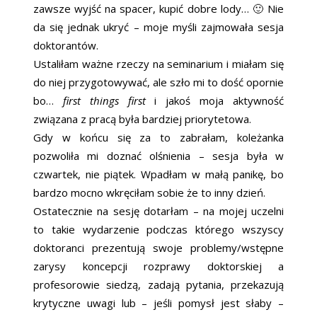
zawsze wyjść na spacer, kupić dobre lody… 🙂 Nie
da się jednak ukryć – moje myśli zajmowała sesja
doktorantów.
Ustaliłam ważne rzeczy na seminarium i miałam się
do niej przygotowywać, ale szło mi to dość opornie
bo…
first things first
i jakoś moja aktywność
związana z pracą była bardziej priorytetowa.
Gdy w końcu się za to zabrałam, koleżanka
pozwoliła mi doznać olśnienia – sesja była w
czwartek, nie piątek. Wpadłam w małą panikę, bo
bardzo mocno wkręciłam sobie że to inny dzień.
Ostatecznie na sesję dotarłam – na mojej uczelni
to takie wydarzenie podczas którego wszyscy
doktoranci prezentują swoje problemy/wstępne
zarysy koncepcji rozprawy doktorskiej a
profesorowie siedzą, zadają pytania, przekazują
krytyczne uwagi lub – jeśli pomysł jest słaby –