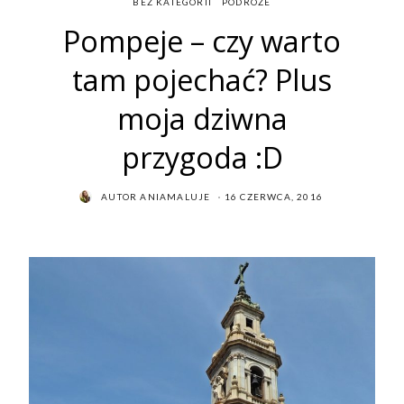
BEZ KATEGORII
PODRÓŻE
Pompeje – czy warto
tam pojechać? Plus
moja dziwna
przygoda :D
POSTED
AUTOR
ANIAMALUJE
16 CZERWCA, 2016
ON