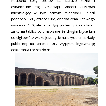
Podobno ceny biletów są bardzo różne i
dynamicznie się zmieniają. Andoni (Hiszpan
mieszkający w tym samym mieszkaniu) płacił
podobno 3 czy cztery euro, obecna cena ulgowego
wynosiła 7.50, ale ja na ulgę jestem już za stara…
za to na tablicy było napisane że drugim kryterium
do ulgi oprócz wieku jest bycie nauczycielem szkoły
publicznej na terenie UE. Wyjęłam legitymację
doktoranta i przeszło :P.