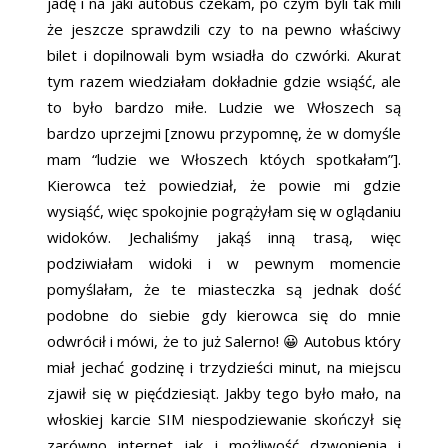
jadę i na jaki autobus czekam, po czym byli tak mili
że jeszcze sprawdzili czy to na pewno właściwy
bilet i dopilnowali bym wsiadła do czwórki. Akurat
tym razem wiedziałam dokładnie gdzie wsiąść, ale
to było bardzo miłe. Ludzie we Włoszech są
bardzo uprzejmi [znowu przypomnę, że w domyśle
mam “ludzie we Włoszech któych spotkałam”].
Kierowca też powiedział, że powie mi gdzie
wysiąść, więc spokojnie pogrążyłam się w oglądaniu
widoków. Jechaliśmy jakąś inną trasą, więc
podziwiałam widoki i w pewnym momencie
pomyślałam, że te miasteczka są jednak dość
podobne do siebie gdy kierowca się do mnie
odwrócił i mówi, że to już Salerno! 😀 Autobus który
miał jechać godzinę i trzydzieści minut, na miejscu
zjawił się w pięćdziesiąt. Jakby tego było mało, na
włoskiej karcie SIM niespodziewanie skończył się
zarówno internet jak i możliwość dzwonienia i