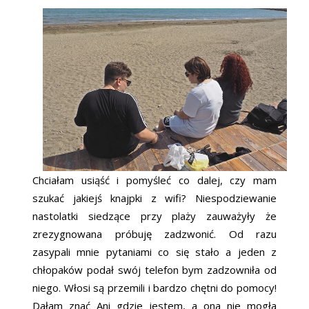
Chciałam usiąść i pomyśleć co dalej, czy mam
szukać jakiejś knajpki z wifi? Niespodziewanie
nastolatki siedzące przy plaży zauważyły że
zrezygnowana próbuję zadzwonić. Od razu
zasypali mnie pytaniami co się stało a jeden z
chłopaków podał swój telefon bym zadzowniła od
niego. Włosi są przemili i bardzo chętni do pomocy!
Dałam znać Ani gdzie jestem, a ona nie mogła