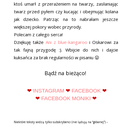
ktoś umarł z przerażeniem na twarzy, zasłaniając
twarz przed pyłem czy kucając i obejmując kolana
jak dziecko. Patrząc na to nabrałam jeszcze
większej pokory wobec przyrody.
Polecam z całego serca!
Dziękuję także
Ani z blue-kangaroo
i Oskarowi za
tak fajną przygodę :). Wbijcie do nich i dajcie
kuksańca za brak regularności w pisaniu 😛
Bądź na bieżąco!
❤
INSTAGRAM
❤
FACEBOOK
❤
❤
FACEBOOK MONIKI
❤
Niektóre teksty widzą tylko subskrybenci (nie lądują na “głównej”) –