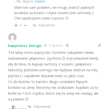
Reply to
Sandra
Mam ten sam problem, nie mogę znaleźć pięknych
kozaków za kolano i chyba ostatecznie zamówię z
Chin (upatrzyłam sobie szarości 🙂
Odpowiedz
0
happiness design
11 lat temu
Też lubię ostre papryczki. Ostatnio zakupiłam oliwki
nadziewane jalapenos- pychota 🙂 A przeważnie kiedy
idę do kina, to kupuję nachosy z sosem i jalapenos.
Niestety jedzenie ostrego nie wpływa dobrze na mój
pęcherz i zapalenie dopada mnie co jakiś czas.
Co do butów, to bardzo długo szukałam fajnych
botków na zimę. Niestety nie znalazłam. Kupiłam za to
botki na 12cm szpilce, które się na zimę nie nadają, ale
są piekne 🙂
Odpowiedz
0