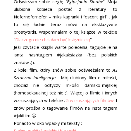
Odświeżam sobie cegłę
“Egipcjanin Sinuhe
“. Moja
ulubiona kobieca postać z literatury to
Nefernefernefer – miks kapłanki i “escort girl” , jak
to się ładnie teraz mówi na ekskluzywne
prostytutki. Wspominałam o tej książce w tekście
“
Dlaczego nie chciałam być księżniczką
“.
Jeśli czytacie książki warte polecenia, tagujcie je na
isnta hashtagiem #jakaksiazka (bez polskich
znaków :)).
Z kolei film, który znów sobie odświeżałam to
A.I
Sztuczna Inteligencja.
Mój ulubiony film o miłości,
chociaż nie odtyczy miłości damsko-męskiej
(homoseksualnej też nie ;). Więcej o filmie i innych
wzruszających w tekście :
5 wzruszających filmów
. I
znów prośba o tagowanie filmów na insta tagiem
#jakifilm 🙂
Ponadto w oko wpadły mi teksty :
Piękny makijaż polskiej blogerki