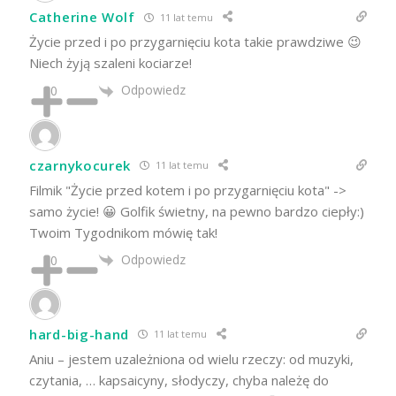
Catherine Wolf
11 lat temu
Życie przed i po przygarnięciu kota takie prawdziwe 😉
Niech żyją szaleni kociarze!
Odpowiedz
0
czarnykocurek
11 lat temu
Filmik "Życie przed kotem i po przygarnięciu kota" ->
samo życie! 😀 Golfik świetny, na pewno bardzo ciepły:)
Twoim Tygodnikom mówię tak!
Odpowiedz
0
hard-big-hand
11 lat temu
Aniu – jestem uzależniona od wielu rzeczy: od muzyki,
czytania, … kapsaicyny, słodyczy, chyba należę do