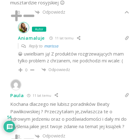
musztardzie rosyjskiej 😉
Odpowiedz
0
Autor
Aniamaluje
11 lat temu
Reply to
marissa
😀 uwielbiam ją! Z produktów rozgrzewających mam
tylko problem z chrzanem, nie podchodzi mi wcale: (
Odpowiedz
0
Paula
11 lat temu
Kochana dlaczego nie lubisz poradników Beaty
Pawlikowskiej ? Przeczytałam je,zwłaszcza te o
54
zdrowym jedzeniu oraz o podświadomości i dały mi do
myślenia.jakie jest twoje zdanie na temat jej książek ?
Odpowiedz
0