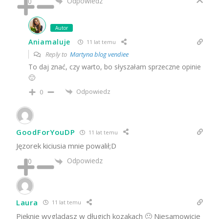
Odpowiedz
0
Autor
Aniamaluje
11 lat temu
Reply to
Martyna blog vendiee
To daj znać, czy warto, bo słyszałam sprzeczne opinie
🙂
Odpowiedz
0
GoodForYouDP
11 lat temu
Jęzorek kiciusia mnie powalił;D
Odpowiedz
0
Laura
11 lat temu
Pięknie wyglądasz w długich kozakach 🙂 Niesamowicie