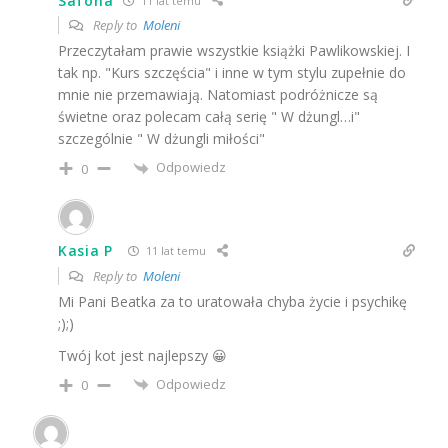
Safona
11 lat temu
Reply to
Moleni
Przeczytałam prawie wszystkie książki Pawlikowskiej. I
tak np. "Kurs szczęścia" i inne w tym stylu zupełnie do
mnie nie przemawiają. Natomiast podróżnicze są
świetne oraz polecam całą serię " W dżungl…i"
szczególnie " W dżungli miłości"
Odpowiedz
0
Kasia P
11 lat temu
Reply to
Moleni
Mi Pani Beatka za to uratowała chyba życie i psychikę
;);)
Twój kot jest najlepszy 😀
Odpowiedz
0