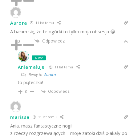
Aurora
11 lat temu
A bałam się, że te ogórki to tylko moja obsesja 😀
Odpowiedz
0
Autor
Aniamaluje
11 lat temu
Reply to
Aurora
to piąteczka!
Odpowiedz
0
marissa
11 lat temu
Ania, masz fantastyczne nogi!
z rzeczy rozgrzewających – moje zatoki dziś płakały po