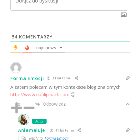
54
KOMENTARZY
najstarszy
Forma Emocji
11 lat temu
A zatem polecam w tym kontekście blog znajomych
http://www.nafilipinach.com
🙂
Odpowiedz
0
Autor
Aniamaluje
11 lat temu
Reply to
Forma Emocji