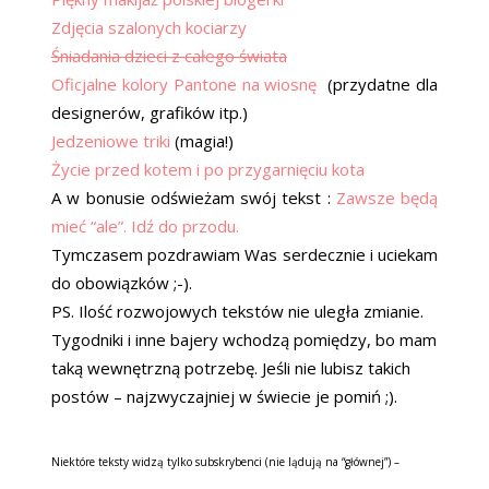
Zdjęcia szalonych kociarzy
Śniadania dzieci z całego świata
Oficjalne kolory Pantone na wiosnę
(przydatne dla
designerów, grafików itp.)
Jedzeniowe triki
(magia!)
Życie przed kotem i po przygarnięciu kota
A w bonusie odświeżam swój tekst :
Zawsze będą
mieć “ale”. Idź do przodu.
Tymczasem pozdrawiam Was serdecznie i uciekam
do obowiązków ;-).
PS. Ilość rozwojowych tekstów nie uległa zmianie.
Tygodniki i inne bajery wchodzą pomiędzy, bo mam
taką wewnętrzną potrzebę. Jeśli nie lubisz takich
postów – najzwyczajniej w świecie je pomiń ;).
Niektóre teksty widzą tylko subskrybenci (nie lądują na “głównej”) –