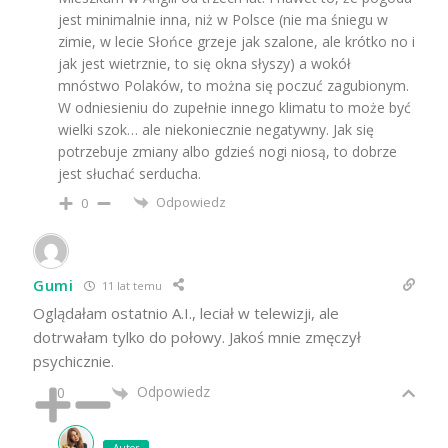
jest minimalnie inna, niż w Polsce (nie ma śniegu w
zimie, w lecie Słońce grzeje jak szalone, ale krótko no i
jak jest wietrznie, to się okna słyszy) a wokół
mnóstwo Polaków, to można się poczuć zagubionym.
W odniesieniu do zupełnie innego klimatu to może być
wielki szok… ale niekoniecznie negatywny. Jak się
potrzebuje zmiany albo gdzieś nogi niosą, to dobrze
jest słuchać serducha.
Odpowiedz
0
Gumi
11 lat temu
Oglądałam ostatnio A.I., leciał w telewizji, ale
dotrwałam tylko do połowy. Jakoś mnie zmęczył
psychicznie.
Odpowiedz
0
Autor