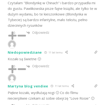
Czytałam "Blondynkę w Chinach" i bardzo przypadła mi
do gustu. Pawlikowska pisze fajne książki, ale tylko te w
dużym wydaniu, bo te kieszonkowe (Blondynka w
Tybecie) są bardzo infantylne, mało tekstu, pełno
dziecinnych rysunków
Odpowiedz
0
Niedopowiedziane
11 lat temu
Kozaki są świetne 🙂
Odpowiedz
0
Martyna blog vendiee
11 lat temu
Piękne kozaki, wydłużają nogi 🙂 Co do filmu
niecierpliwie czekam aż sobie obejrzę "Love Rosie" 🙂