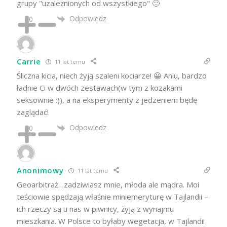
grupy "uzależnionych od wszystkiego" 🙂
Odpowiedz
0
Carrie
11 lat temu
Śliczna kicia, niech żyją szaleni kociarze! 😀 Aniu, bardzo
ładnie Ci w dwóch zestawach(w tym z kozakami
seksownie :)), a na eksperymenty z jedzeniem będę
zaglądać!
Odpowiedz
0
Anonimowy
11 lat temu
Geoarbitraż…zadziwiasz mnie, młoda ale mądra. Moi
teściowie spędzają właśnie miniemeryturę w Tajlandii –
ich rzeczy są u nas w piwnicy, żyją z wynajmu
mieszkania. W Polsce to byłaby wegetacja, w Tajlandii