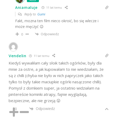
Aniamaluje
11 lat temu
Reply to
Gumi
Fakt, mozna ten film nieco okroić, bo się wlecze i
może męczyć 😉
Odpowiedz
0
Vendelin
11 lat temu
Kiedyś wywaliłam cały słoik takich ogórków, były dla
mnie za ostre, a jak kupowałam to nie wiedziałam, że
są z chilli (chyba nie było w nich papryczek jako takich
tylko to były takie maciupkie ogórki nasączone chilli).
Pomysł z domkiem super, ja ostatnio widziałam na
pintereście kominki atrapy, fajnie wyglądają,
bezpieczne, ale nie grzeją 😛
Odpowiedz
0