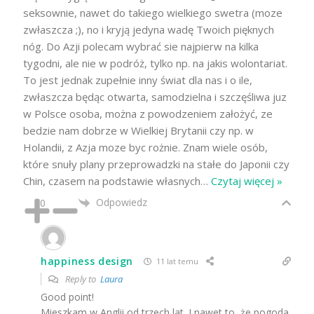
seksownie, nawet do takiego wielkiego swetra (moze
zwłaszcza ;), no i kryją jedyna wadę Twoich pięknych
nóg. Do Azji polecam wybrać sie najpierw na kilka
tygodni, ale nie w podróż, tylko np. na jakis wolontariat.
To jest jednak zupełnie inny świat dla nas i o ile,
zwłaszcza będąc otwarta, samodzielna i szczęśliwa juz
w Polsce osoba, można z powodzeniem założyć, ze
bedzie nam dobrze w Wielkiej Brytanii czy np. w
Holandii, z Azja moze byc rożnie. Znam wiele osób,
które snuły plany przeprowadzki na stałe do Japonii czy
Chin, czasem na podstawie własnych
…
Czytaj więcej »
Odpowiedz
0
happiness design
11 lat temu
Reply to
Laura
Good point!
Mieszkam w Anglii od trzech lat. I nawet to, że pogoda