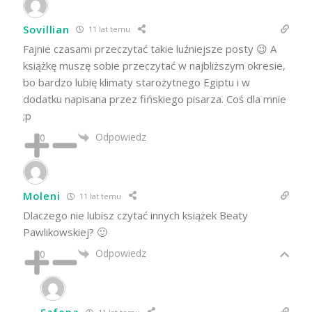
Sovillian
11 lat temu
Fajnie czasami przeczytać takie luźniejsze posty 😉 A
książkę muszę sobie przeczytać w najbliższym okresie,
bo bardzo lubię klimaty starożytnego Egiptu i w
dodatku napisana przez fińskiego pisarza. Coś dla mnie
;p
Odpowiedz
0
Moleni
11 lat temu
Dlaczego nie lubisz czytać innych książek Beaty
Pawlikowskiej? 🙂
Odpowiedz
0