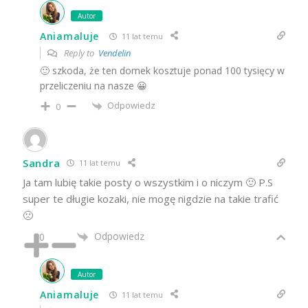
Autor
Aniamaluje
11 lat temu
Reply to
Vendelin
🙂 szkoda, że ten domek kosztuje ponad 100 tysięcy w
przeliczeniu na nasze 😀
Odpowiedz
0
Sandra
11 lat temu
Ja tam lubię takie posty o wszystkim i o niczym 🙂 P.S
super te długie kozaki, nie mogę nigdzie na takie trafić
🙁
Odpowiedz
0
Autor
Aniamaluje
11 lat temu