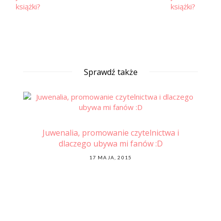
Sprawdź także
e
Juwenalia, promowanie czytelnictwa i
K]
dlaczego ubywa mi fanów :D
POSTED
17 MAJA, 2015
ON