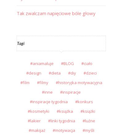
Tak zwalczam napięciowe bóle głowy
Tagi
aniamaluje
BLOG
ciało
design
dieta
diy
dzieci
film
filmy
historyjka motywacyjna
inne
inspiracje
inspiracje tygodnia
konkurs
kosmetyki
książka
książki
lakier
linki tygodnia
luźne
makijaż
motywacja
myśli