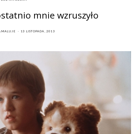
ostatnio mnie wzruszyło
POSTED
AMALUJE
13 LISTOPADA, 2013
ON