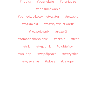
nauka
paznokcie
pieniądze
podsumowanie
poniedziałkowy motywator
przepis
rozkminki
rozwojowe czwartki
rozwojownik
rozwój
samodoskonalenie
szkoła
test
triki
tygodnik
ulubieńcy
wakacje
współpraca
wszystkie
wyzwanie
włosy
zakupy