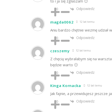
to i ja się zgłaszam 🙂
Odpowiedz
0
magda0062
12 lat temu
Aniu bardzo chętnie wezmę udział w
Odpowiedz
0
czeszemy
12 lat temu
Z chęcią wybrałabym się na warsztat
będzie warto 🙂
Odpowiedz
0
Kinga Kornacka
12 lat temu
Jak fajnie, a przewidujesz jeszcze j
Odpowiedz
0