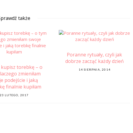
Sprawdź także
e rytuały, czyli jak
Cześć doktorku! Czyli jak
 zacząć każdy dzień
nie zdiagnozować sobie w
POSTED
4 SIERPNIA, 2014
Google raka.
ON
POSTED
23 LIPCA, 2021
ON