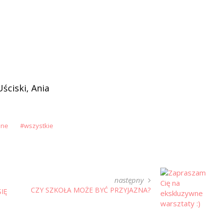
Uściski, Ania
nne
wszystkie
następny
CZY SZKOŁA MOŻE BYĆ PRZYJAZNA?
IĘ