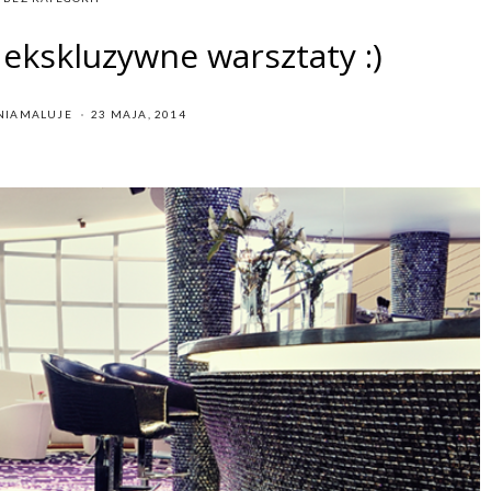
ekskluzywne warsztaty :)
POSTED
NIAMALUJE
23 MAJA, 2014
ON