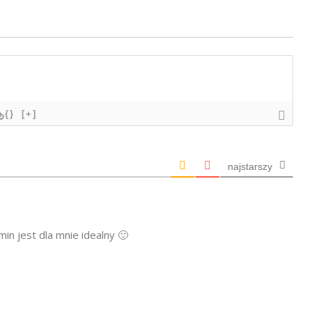
{}
[+]
najstarszy
min jest dla mnie idealny 🙂