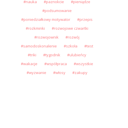
nauka
paznokcie
pieniądze
podsumowanie
poniedziałkowy motywator
przepis
rozkminki
rozwojowe czwartki
rozwojownik
rozwój
samodoskonalenie
szkoła
test
triki
tygodnik
ulubieńcy
wakacje
współpraca
wszystkie
wyzwanie
włosy
zakupy