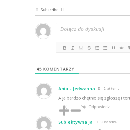
Subscribe
45
KOMENTARZY
Ania - Jedwabna
12 lat temu
A ja bardzo chętnie się zgłoszę i ter
Odpowiedz
0
Subiektywna Ja
12 lat temu