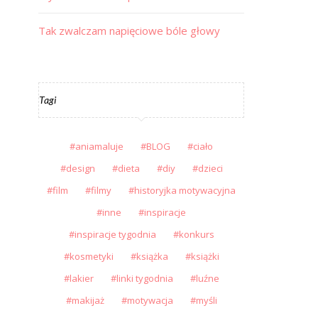
Tak zwalczam napięciowe bóle głowy
Tagi
aniamaluje
BLOG
ciało
design
dieta
diy
dzieci
film
filmy
historyjka motywacyjna
inne
inspiracje
inspiracje tygodnia
konkurs
kosmetyki
książka
książki
lakier
linki tygodnia
luźne
makijaż
motywacja
myśli