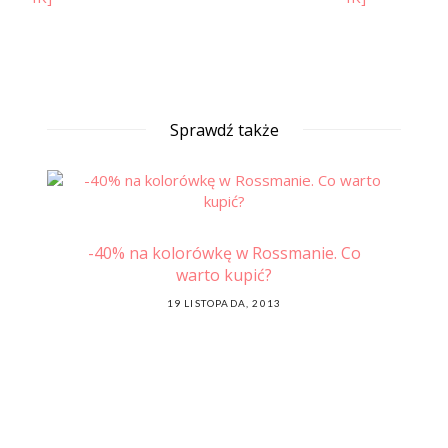
Sprawdź także
k
-40% na kolorówkę w Rossmanie. Co
Mo
warto kupić?
POSTED
19 LISTOPADA, 2013
ON