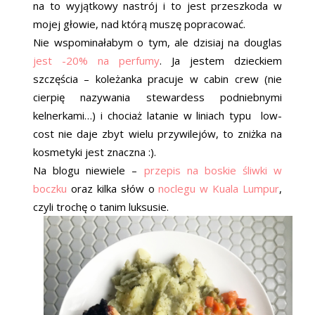
na to wyjątkowy nastrój i to jest przeszkoda w
mojej głowie, nad którą muszę popracować.
Nie wspominałabym o tym, ale dzisiaj na douglas
jest -20% na perfumy
. Ja jestem dzieckiem
szczęścia – koleżanka pracuje w cabin crew (nie
cierpię nazywania stewardess podniebnymi
kelnerkami…) i chociaż latanie w liniach typu low-
cost nie daje zbyt wielu przywilejów, to zniżka na
kosmetyki jest znaczna :).
Na blogu niewiele –
przepis na boskie śliwki w
boczku
oraz kilka słów o
noclegu w Kuala Lumpur
,
czyli trochę o tanim luksusie.