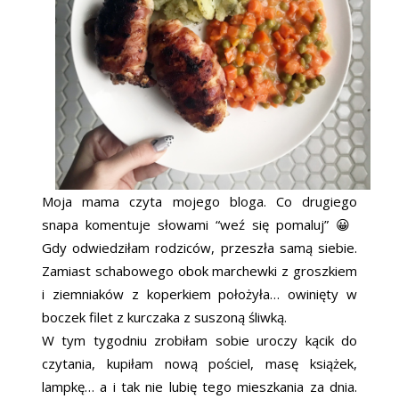
Moja mama czyta mojego bloga. Co drugiego
snapa komentuje słowami “weź się pomaluj” 😀
Gdy odwiedziłam rodziców, przeszła samą siebie.
Zamiast schabowego obok marchewki z groszkiem
i ziemniaków z koperkiem położyła… owinięty w
boczek filet z kurczaka z suszoną śliwką.
W tym tygodniu zrobiłam sobie uroczy kącik do
czytania, kupiłam nową pościel, masę książek,
lampkę… a i tak nie lubię tego mieszkania za dnia.