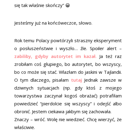
się tak właśnie skończy” 😀
Jesteśmy już na końcóweczce, słowo.
Rok temu Polacy powtórzyli straszny eksperyment
o posłuszeństwie i wyszło… źle. Spoiler alert –
zabiliby, gdyby autorytet im kazał.
Ja też raz
zrobiłam coś głupiego, bo autorytet, bo wszyscy,
bo co może się stać. Wlazłam do jaskini w Tajlandii.
O tym dlaczego, pisałam
tutaj
Jednak zawsze w
dziwnych sytuacjach (np. gdy ktoś z mojego
towarzystwa zaczynał kogoś obrażać) potrafiłam
powiedzieć “pierdolcie się wszyscy” i odejść albo
obronić. Jestem ciekawa jakbym się zachowała.
Znaczy – wróć. Wolę nie wiedzieć. Chcę wierzyć, że
właściwie.