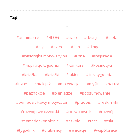
Tagi
aniamaluje
BLOG
ciało
design
dieta
diy
dzieci
film
filmy
historyjka motywacyjna
inne
inspiracje
inspiracje tygodnia
konkurs
kosmetyki
książka
książki
lakier
linki tygodnia
luźne
makijaż
motywacja
myśli
nauka
paznokcie
pieniądze
podsumowanie
poniedziałkowy motywator
przepis
rozkminki
rozwojowe czwartki
rozwojownik
rozwój
samodoskonalenie
szkoła
test
triki
tygodnik
ulubieńcy
wakacje
współpraca