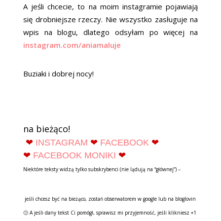
A jeśli chcecie, to na moim instagramie pojawiają
się drobniejsze rzeczy. Nie wszystko zasługuje na
wpis na blogu, dlatego odsyłam po więcej na
instagram.com/aniamaluje
Buziaki i dobrej nocy!
na bieżąco!
❤
INSTAGRAM
❤
FACEBOOK
❤
❤
FACEBOOK MONIKI
❤
Niektóre teksty widzą tylko subskrybenci (nie lądują na “głównej”) –
jeśli chcesz być na bieżąco, zostań obserwatorem w google lub na bloglovin
🙂 A jeśli dany tekst Ci pomógł, sprawisz mi przyjemność, jeśli klikniesz +1