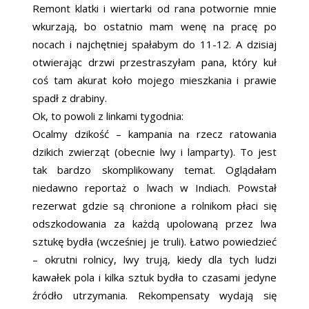
Remont klatki i wiertarki od rana potwornie mnie
wkurzają, bo ostatnio mam wenę na pracę po
nocach i najchętniej spałabym do 11-12. A dzisiaj
otwierając drzwi przestraszyłam pana, który kuł
coś tam akurat koło mojego mieszkania i prawie
spadł z drabiny.
Ok, to powoli z linkami tygodnia:
Ocalmy dzikość – kampania na rzecz ratowania
dzikich zwierząt (obecnie lwy i lamparty). To jest
tak bardzo skomplikowany temat. Oglądałam
niedawno reportaż o lwach w Indiach. Powstał
rezerwat gdzie są chronione a rolnikom płaci się
odszkodowania za każdą upolowaną przez lwa
sztukę bydła (wcześniej je truli). Łatwo powiedzieć
– okrutni rolnicy, lwy trują, kiedy dla tych ludzi
kawałek pola i kilka sztuk bydła to czasami jedyne
źródło utrzymania. Rekompensaty wydają się