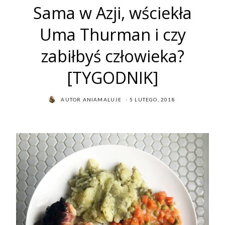
Sama w Azji, wściekła
Uma Thurman i czy
zabiłbyś człowieka?
[TYGODNIK]
POSTED
AUTOR
ANIAMALUJE
5 LUTEGO, 2018
ON