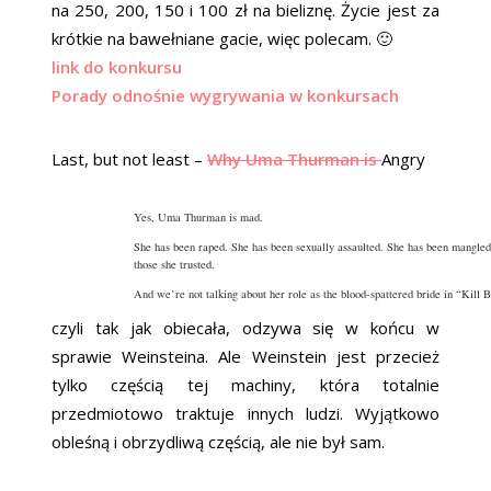
na 250, 200, 150 i 100 zł na bieliznę. Życie jest za
krótkie na bawełniane gacie, więc polecam. 🙂
link do konkursu
Porady odnośnie wygrywania w konkursach
Last, but not least –
Why Uma Thurman is
Angry
Yes, Uma Thurman is mad.
She has been raped. She has been sexually assaulted. She has been mangled 
those she trusted.
And we’re not talking about her role as the blood-spattered bride in “Kill B
czyli tak jak obiecała, odzywa się w końcu w
sprawie Weinsteina. Ale Weinstein jest przecież
tylko częścią tej machiny, która totalnie
przedmiotowo traktuje innych ludzi. Wyjątkowo
obleśną i obrzydliwą częścią, ale nie był sam.