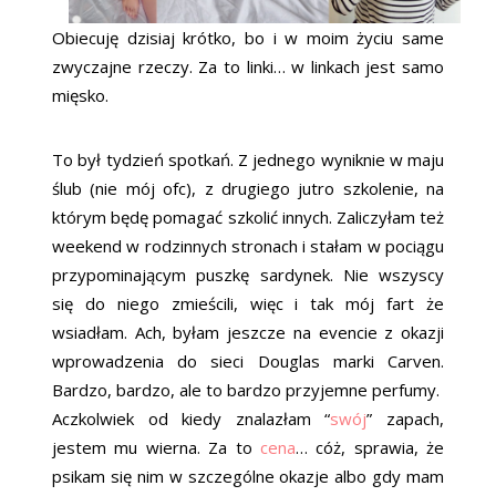
Obiecuję dzisiaj krótko, bo i w moim życiu same
zwyczajne rzeczy. Za to linki… w linkach jest samo
mięsko.
To był tydzień spotkań. Z jednego wyniknie w maju
ślub (nie mój ofc), z drugiego jutro szkolenie, na
którym będę pomagać szkolić innych. Zaliczyłam też
weekend w rodzinnych stronach i stałam w pociągu
przypominającym puszkę sardynek. Nie wszyscy
się do niego zmieścili, więc i tak mój fart że
wsiadłam. Ach, byłam jeszcze na evencie z okazji
wprowadzenia do sieci Douglas marki Carven.
Bardzo, bardzo, ale to bardzo przyjemne perfumy.
Aczkolwiek od kiedy znalazłam “
swój
” zapach,
jestem mu wierna. Za to
cena
… cóż, sprawia, że
psikam się nim w szczególne okazje albo gdy mam