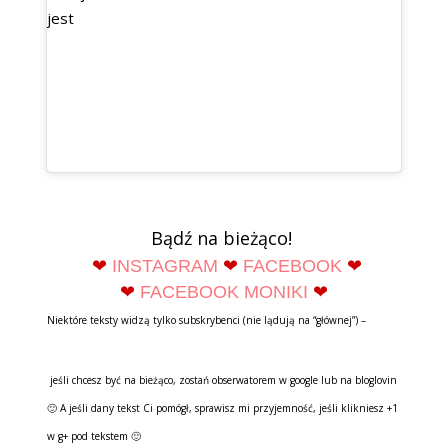
jest
Bądź na bieżąco!
❤
INSTAGRAM
❤
FACEBOOK
❤
❤
FACEBOOK MONIKI
❤
Niektóre teksty widzą tylko subskrybenci (nie lądują na “głównej”) –
jeśli chcesz być na bieżąco, zostań obserwatorem w google lub na bloglovin
🙂 A jeśli dany tekst Ci pomógł, sprawisz mi przyjemność, jeśli klikniesz +1
w g+ pod tekstem 🙂