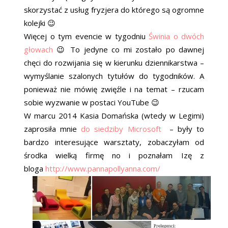
skorzystać z usług fryzjera do którego są ogromne
kolejki 😉
Więcej o tym evencie w tygodniu
Świnia o dwóch
głowach
😉 To jedyne co mi zostało po dawnej
chęci do rozwijania się w kierunku dziennikarstwa –
wymyślanie szalonych tytułów do tygodników. A
ponieważ nie mówię zwięźle i na temat – rzucam
sobie wyzwanie w postaci YouTube 😉
W marcu 2014 Kasia Domańska (wtedy w Legimi)
zaprosiła mnie
do siedziby Microsoft
– były to
bardzo interesujące warsztaty, zobaczyłam od
środka wielką firmę no i poznałam Izę z
bloga
http://www.pannapollyanna.com/