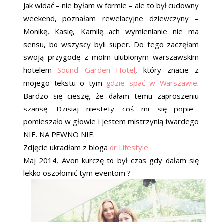
Jak widać – nie byłam w formie – ale to był cudowny
weekend, poznałam rewelacyjne dziewczyny –
Monikę, Kasię, Kamilę…ach wymienianie nie ma
sensu, bo wszyscy byli super. Do tego zaczęłam
swoją przygodę z moim ulubionym warszawskim
hotelem
Sound Garden Hotel
, który znacie z
mojego tekstu o tym
gdzie spać w Warszawie
.
Bardzo się cieszę, że dałam temu zaproszeniu
szansę. Dzisiaj niestety coś mi się popie…
pomieszało w głowie i jestem mistrzynią twardego
NIE. NA PEWNO NIE.
Zdjęcie ukradłam z bloga
dr Lifestyle
Maj 2014, Avon kurczę to był czas gdy dałam się
lekko oszołomić tym eventom ?