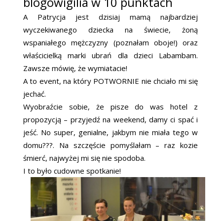
blogowigilia w 10 punktach
A Patrycja jest dzisiaj mamą najbardziej
wyczekiwanego dziecka na świecie, żoną
wspaniałego mężczyzny (poznałam oboje!) oraz
właścicielką marki ubrań dla dzieci Labambam.
Zawsze mówię, że wymiatacie!
A to event, na który POTWORNIE nie chciało mi się
jechać.
Wyobraźcie sobie, że pisze do was hotel z
propozycją – przyjedź na weekend, damy ci spać i
jeść. No super, genialne, jakbym nie miała tego w
domu???. Na szczęście pomyślałam – raz kozie
śmierć, najwyżej mi się nie spodoba.
I to było cudowne spotkanie!