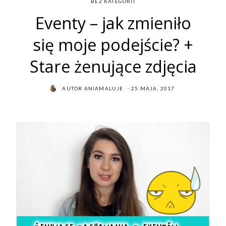
BEZ KATEGORII
Eventy – jak zmieniło
się moje podejście? +
Stare żenujące zdjęcia
POSTED
AUTOR
ANIAMALUJE
25 MAJA, 2017
ON