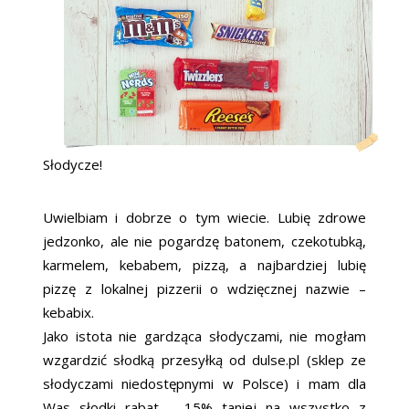
Słodycze!
Uwielbiam i dobrze o tym wiecie. Lubię zdrowe
jedzonko, ale nie pogardzę batonem, czekotubką,
karmelem, kebabem, pizzą, a najbardziej lubię
pizzę z lokalnej pizzerii o wdzięcznej nazwie –
kebabix.
Jako istota nie gardząca słodyczami, nie mogłam
wzgardzić słodką przesyłką od dulse.pl (sklep ze
słodyczami niedostępnymi w Polsce) i mam dla
Was słodki rabat – 15% taniej na wszystko z