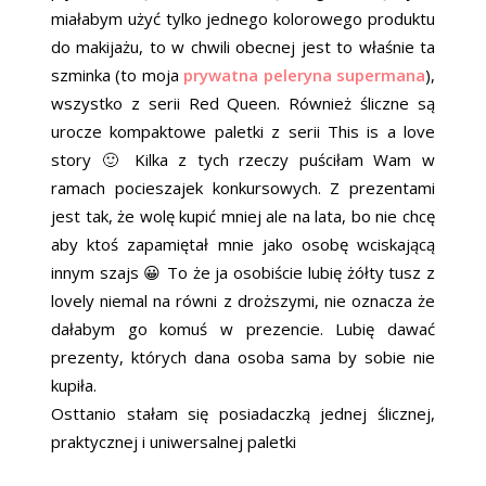
miałabym użyć tylko jednego kolorowego produktu
do makijażu, to w chwili obecnej jest to właśnie ta
szminka (to moja
prywatna peleryna supermana
),
wszystko z serii Red Queen. Również śliczne są
urocze kompaktowe paletki z serii This is a love
story 🙂 Kilka z tych rzeczy puściłam Wam w
ramach pocieszajek konkursowych. Z prezentami
jest tak, że wolę kupić mniej ale na lata, bo nie chcę
aby ktoś zapamiętał mnie jako osobę wciskającą
innym szajs 😀 To że ja osobiście lubię żółty tusz z
lovely niemal na równi z droższymi, nie oznacza że
dałabym go komuś w prezencie. Lubię dawać
prezenty, których dana osoba sama by sobie nie
kupiła.
Osttanio stałam się posiadaczką jednej ślicznej,
praktycznej i uniwersalnej paletki