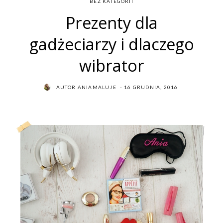
BEZ KATEGORII
Prezenty dla
gadżeciarzy i dlaczego
wibrator
POSTED
AUTOR
ANIAMALUJE
16 GRUDNIA, 2016
ON