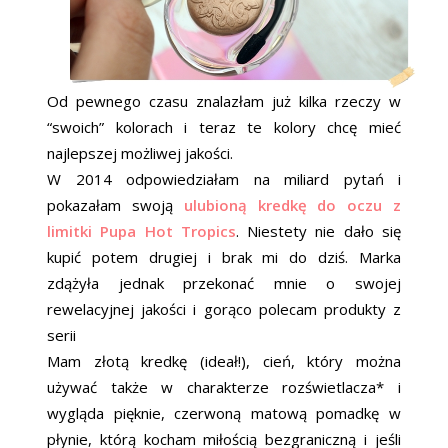
Od pewnego czasu znalazłam już kilka rzeczy w
“swoich” kolorach i teraz te kolory chcę mieć
najlepszej możliwej jakości.
W 2014 odpowiedziałam na miliard pytań i
pokazałam swoją
ulubioną kredkę do oczu z
limitki Pupa Hot Tropics
. Niestety nie dało się
kupić potem drugiej i brak mi do dziś. Marka
zdążyła jednak przekonać mnie o swojej
rewelacyjnej jakości i gorąco polecam produkty z
serii
Mam złotą kredkę (ideał!), cień, który można
używać także w charakterze rozświetlacza* i
wygląda pięknie, czerwoną matową pomadkę w
płynie, którą kocham miłością bezgraniczną i jeśli