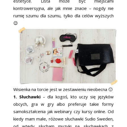
estetyce. Lista może być miejscami
kontrowersyjna, ale jak mnie znacie – nogdy nie
rumię szumu dla szumu, tylko dla celów wyższych
😉
Wisienka na torcie jest w zestawieniu nieobecna 🙂
1. Słuchawki
– dla kogoś, kto uczy się języków
obcych, gra w gry albo preferuje takie formy
samokształcenia jak webinary czy kursy online. Od
kiedy mam małe, różowe słuchawki Sudio Sweden,
od wtedy słucham muzyki na słuchawkach z