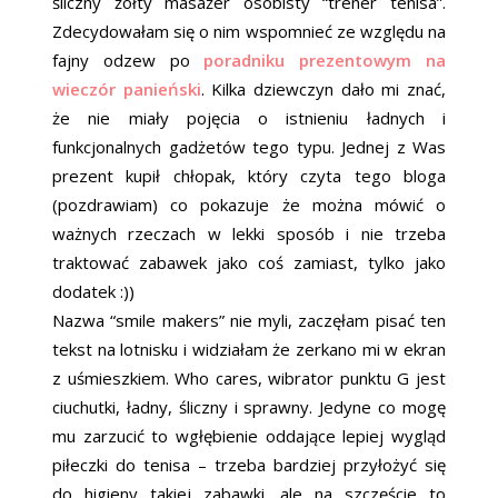
śliczny żółty masażer osobisty “trener tenisa”.
Zdecydowałam się o nim wspomnieć ze względu na
fajny odzew po
poradniku prezentowym na
wieczór panieński
. Kilka dziewczyn dało mi znać,
że nie miały pojęcia o istnieniu ładnych i
funkcjonalnych gadżetów tego typu. Jednej z Was
prezent kupił chłopak, który czyta tego bloga
(pozdrawiam) co pokazuje że można mówić o
ważnych rzeczach w lekki sposób i nie trzeba
traktować zabawek jako coś zamiast, tylko jako
dodatek :))
Nazwa “smile makers” nie myli, zaczęłam pisać ten
tekst na lotnisku i widziałam że zerkano mi w ekran
z uśmieszkiem. Who cares, wibrator punktu G jest
ciuchutki, ładny, śliczny i sprawny. Jedyne co mogę
mu zarzucić to wgłębienie oddające lepiej wygląd
piłeczki do tenisa – trzeba bardziej przyłożyć się
do higieny takiej zabawki, ale na szczęście to