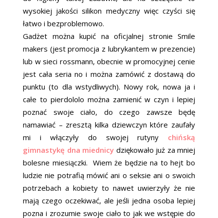
wysokiej jakości silikon medyczny więc czyści się
łatwo i bezproblemowo.
Gadżet można kupić na oficjalnej stronie Smile
makers (jest promocja z lubrykantem w prezencie)
lub w sieci rossmann, obecnie w promocyjnej cenie
jest cała seria no i można zamówić z dostawą do
punktu (to dla wstydliwych). Nowy rok, nowa ja i
całe to pierdololo można zamienić w czyn i lepiej
poznać swoje ciało, do czego zawsze będę
namawiać – zresztą kilka dziewczyn które zaufały
mi i włączyły do swojej rutyny
chińską
gimnastykę dna miednicy
dziękowało już za mniej
bolesne miesiączki. Wiem że będzie na to hejt bo
ludzie nie potrafią mówić ani o seksie ani o swoich
potrzebach a kobiety to nawet uwierzyły że nie
mają czego oczekiwać, ale jeśli jedna osoba lepiej
pozna i zrozumie swoje ciało to jak we wstępie do