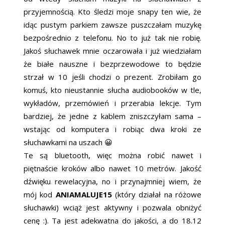
przyjemnością. Kto śledzi moje snapy ten wie, że
idąc pustym parkiem zawsze puszczałam muzykę
bezpośrednio z telefonu. No to już tak nie robię.
Jakoś słuchawek mnie oczarowała i już wiedziałam
że białe nauszne i bezprzewodowe to będzie
strzał w 10 jeśli chodzi o prezent. Zrobiłam go
komuś, kto nieustannie słucha audiobooków w tle,
wykładów, przemówień i przerabia lekcje. Tym
bardziej, że jedne z kablem zniszczyłam sama –
wstając od komputera i robiąc dwa kroki ze
słuchawkami na uszach 😀
Te są bluetooth, więc można robić nawet i
piętnaście kroków albo nawet 10 metrów. Jakość
dźwięku rewelacyjna, no i przynajmniej wiem, że
mój kod
ANIAMALUJE15
(który działał na różowe
słuchawki) wciąż jest aktywny i pozwala obniżyć
cenę :). Ta jest adekwatna do jakości, a do 18.12