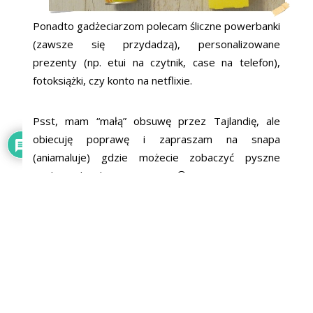
Ponadto gadżeciarzom polecam śliczne powerbanki
(zawsze się przydadzą), personalizowane
prezenty (np. etui na czytnik, case na telefon),
fotoksiążki, czy konto na netflixie.
Psst, mam “małą” obsuwę przez Tajlandię, ale
obiecuję poprawę i zapraszam na snapa
(aniamaluje) gdzie możecie zobaczyć pyszne
tajskie jedzonko i inne rzeczy 😉
Bądź na bieżąco!
❤
INSTAGRAM
❤
FACEBOOK
❤
❤
FACEBOOK MONIKI
❤
Niektóre teksty widzą tylko subskrybenci (nie lądują na “głównej”) –