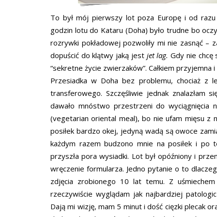
To był mój pierwszy lot poza Europę i od razu
godzin lotu do Kataru (Doha) było trudne bo ocz
rozrywki pokładowej pozwoliły mi nie zasnąć – z
dopuścić do klątwy jaką jest
jet lag.
Gdy nie chcę 
“sekretne życie zwierzaków”. Całkiem przyjemna i 
Przesiadka w Doha bez problemu, chociaż z l
transferowego. Szczęśliwie jednak znalazłam 
dawało mnóstwo przestrzeni do wyciągnięcia 
(vegetarian oriental meal), bo nie ufam mięsu z
posiłek bardzo okej, jedyną wadą są owoce zamia
każdym razem budzono mnie na posiłek i po t
przyszła pora wysiadki. Lot był opóźniony i prz
wręczenie formularza. Jedno pytanie o to dlacze
zdjęcia zrobionego 10 lat temu. Z uśmieche
rzeczywiście wyglądam jak najbardziej patolog
Dają mi wizję, mam 5 minut i dość cięzki plecak