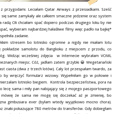
 z przygodami. Leciałam Qatar Airways z przesiadkami. Sześć
y się same zamykały ale całkiem smaczne jedzenie oraz system
a radą Oli chciałam spać dopiero podczas drugiego loku by nie
spać, wybieram najbardziej hałaśliwe filmy więc padło na bajkę*
spełniła zadanie.
ekkim stresem bo lotnisko ogromne a nigdy nie miałam lotu
się pokładzie samolotu do Bangkoku z miejscem z przodu, co
nóg. Widząc wcześniej zdjęcia w Internecie wybrałam VOML
 nieznanych miejsc. Cóż, jadłam zatem grzybki 😀 Wegetariański
st ciasta (dwa z trzech lotów). Cały lot przespałam twardo, za
o by wręczyć formularz wizowy. Wypełniłam go w połowie i
emierzałam lotnisko biegiem. Kontrola bezpieczeństwa, pora na
go lecę sama i miły pan nabijający się z mojego paszportowego
m mówię że sama nie mogę się doczekać aż je zmienię, bo
iczna gimbusiara ever (byłam wtedy wyjątkowo mocno chora).
 oraz znaki pokazujące 780 metrów do transferów. Gdy dobiegłam