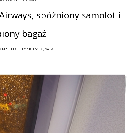
r Airways, spóźniony samolot i
biony bagaż
POSTED
IAMALUJE
17 GRUDNIA, 2016
ON