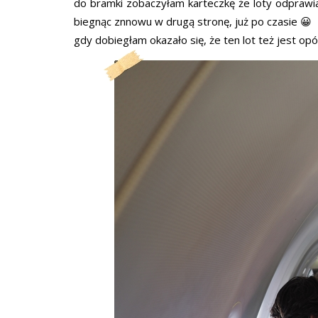
do bramki zobaczyłam karteczkę że loty odprawia
biegnąc znnowu w drugą stronę, już po czasie 😀
gdy dobiegłam okazało się, że ten lot też jest opó