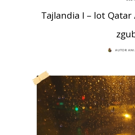
Tajlandia I – lot Qata
zgu
AUTOR
AN