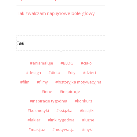
Tak zwalczam napięciowe bóle głowy
Tagi
aniamaluje
BLOG
ciało
design
dieta
diy
dzieci
film
filmy
historyjka motywacyjna
inne
inspiracje
inspiracje tygodnia
konkurs
kosmetyki
książka
książki
lakier
linki tygodnia
luźne
makijaż
motywacja
myśli