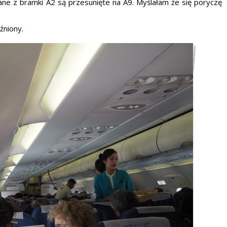
ne z bramki A2 są przesunięte na A9. Myślałam że się poryczę
źniony.