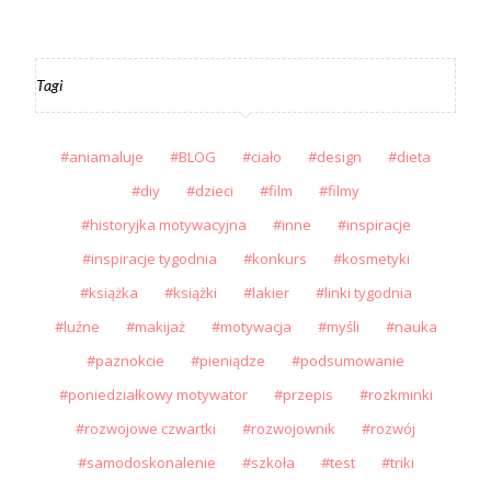
Tagi
aniamaluje
BLOG
ciało
design
dieta
diy
dzieci
film
filmy
historyjka motywacyjna
inne
inspiracje
inspiracje tygodnia
konkurs
kosmetyki
książka
książki
lakier
linki tygodnia
luźne
makijaż
motywacja
myśli
nauka
paznokcie
pieniądze
podsumowanie
poniedziałkowy motywator
przepis
rozkminki
rozwojowe czwartki
rozwojownik
rozwój
samodoskonalenie
szkoła
test
triki