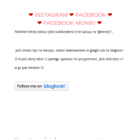
❤
INSTAGRAM
❤
FACEBOOK
❤
❤
FACEBOOK MONIKI
❤
Niektóre teksty widzą tylko subskrybenci (nie lądują na “głównej”) –
jeśli chcesz być na bieżąco, zostań obserwatorem w google lub na bloglovin
🙂 A jeśli dany tekst Ci pomógł, sprawisz mi przyjemność, jeśli klikniesz +1
w g+ pod tekstem 🙂