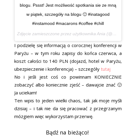
blogu. Pssst! Jest możliwość spotkania sie ze mną
w piątek, szczegóły na blogu 🙂 #inatagood
#instamood #macarons #coffee #chill
Zdjęcie zamieszczone przez użytkownika Ania (@aniamaluje) 22 Cze, 2016 o 2:09 PDT
I podzielę się informacją o corocznej konferencji w
Paryżu – w tym roku zapisy do końca czerwca, a
koszt całości to 140 PLN (dojazd, hotel w Paryżu,
ubezpieczenie i konferencja) – szczegóły
tutaj
No i jeśli jest coś co powinnam KONIECZNIE
zobaczyć albo koniecznie zjeść – dawajcie znać 🙂
Ja uciekam!
Ten wpis to jeden wielki chaos, tak jak moje myśli
dzisiaj – i tak nie da się pracować z przegrzanym
mózgiem więc wykorzystam przerwę.
Bądź na bieżąco!