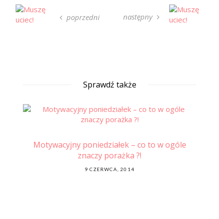
następny
poprzedni
Sprawdź także
tna
Motywacyjny poniedziałek – co to w ogóle
Jak
ty
znaczy porażka ?!
– 
POSTED
9 CZERWCA, 2014
ON