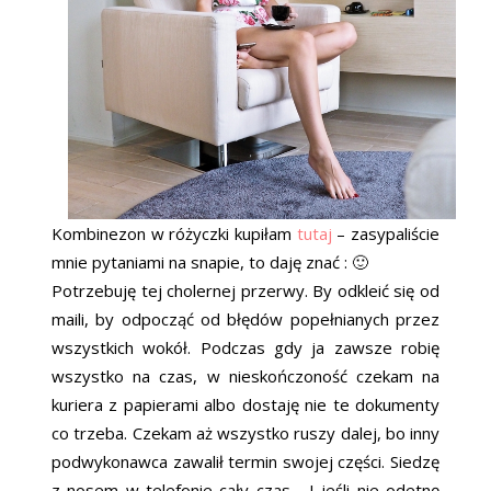
Kombinezon w różyczki kupiłam
tutaj
– zasypaliście
mnie pytaniami na snapie, to daję znać : 🙂
Potrzebuję tej cholernej przerwy. By odkleić się od
maili, by odpocząć od błędów popełnianych przez
wszystkich wokół. Podczas gdy ja zawsze robię
wszystko na czas, w nieskończoność czekam na
kuriera z papierami albo dostaję nie te dokumenty
co trzeba. Czekam aż wszystko ruszy dalej, bo inny
podwykonawca zawalił termin swojej części. Siedzę
z nosem w telefonie cały czas… I jeśli nie odetnę