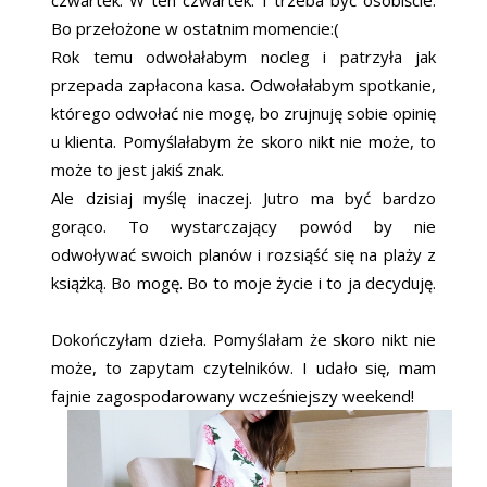
czwartek. W ten czwartek. I trzeba być osobiście.
Bo przełożone w ostatnim momencie:(
Rok temu odwołałabym nocleg i patrzyła jak
przepada zapłacona kasa. Odwołałabym spotkanie,
którego odwołać nie mogę, bo zrujnuję sobie opinię
u klienta. Pomyślałabym że skoro nikt nie może, to
może to jest jakiś znak.
Ale dzisiaj myślę inaczej. Jutro ma być bardzo
gorąco. To wystarczający powód by nie
odwoływać swoich planów i rozsiąść się na plaży z
książką. Bo mogę. Bo to moje życie i to ja decyduję.
Dokończyłam dzieła. Pomyślałam że skoro nikt nie
może, to zapytam czytelników. I udało się, mam
fajnie zagospodarowany wcześniejszy weekend!