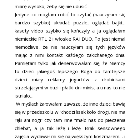
miarę wysoko, żeby się nie udusić.
Jedyne co mogłam robić to czytać (nauczyłam się
bardzo szybko) układać puzzle, oglądać bajki…
kasety video szybko się kończyły a ja oglądałam
niemieckie RTL 2 i włoskie RAI DUO. To jest niemal
niemożliwe, że nie nauczyłam się tych języków
mając z nimi kontakt każdego zakichanego dnia.
Pamiętam tylko jak denerwowałam się, że Niemcy
to dzieci jakiegoś lepszego Boga bo tamtejsze
dzieci miały reklamy jogurtów z drobinkami
strzelającymi w buzi i płatki cini minis, a u nas to nie
istniało…
W myślach żałowałam zawsze, że inne dzieci bawią
się w przedszkolu w “chodzi lisek koło drogi, nie ma
ręki ani nogi” czy tam inne “mało nas do pieczenia
chleba”, a ja tak leżę i leżę. Brak sensownego
zajęcia wydawał mi się największym koszmarem… i