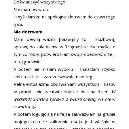
Doświadczyć wszystkiego.
Nie marnować dni.
I myślałam że na spokojnie dotrwam do czwartego
lipca.
Nie dotrwam.
Mam pewną ważną [nazwijmy to – służbową]
sprawę do załatwienia w Trójmieście. Nie myśląc o
tym co robię, potwierdziłam swoją obecność o tej i
o tej godzinie.
A potem nie miałam wyboru – znalazłam szybko
coś na
airbnb
i zarezerwowałam nocleg.
Pełna entuzjazmu obdzwaniam wszystkich – każdy
w pracy! I nie załatwi urlopu z dnia na dzień.
W
weekend? Świetna sprawa, z wielką chęcią! Ale nie w
czwartek 🙁
A potem logując się na fejsa zauważyłam na grupie
mojego roku że zaliczenie eseju jest właśnie w