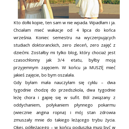
Kto dołki kopie, ten sam w nie wpada. Wpadłam i ja.
Chciałam mieć wakacje od 4 lipca do końca
września. Koniec semestru na wyczerpujących
studiach doktoranckich, zero zleceń, zero zajęć z
dziećmi. Zostałby mi tylko blog, który chociaż jest
czasochłonny jak 3/4 etatu, byłby moją
przyjemnym zajęciem. W końcu ja MUSZĘ mieć
jakieś zajęcie, bo bym oszalała.
Gdy byłam mała nauczyłam się cyklu – dwa
tygodnie chodzę do przedszkola, dwa tygodnie
leżę chora i gapię się w sufit. Ból związany z
oddychaniem, połykaniem płynnego pokarmu
(wiecznie angina ropna) i mój stan zdrowia
zmuszały mnie do takiego leżącego trybu życia.
Okej, półleżącego – w końcu poduszka musi być w