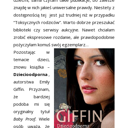
dziećmi, sama czytam takie publikacje, bo zawsze
znajdę w nich jakieś uniwersalne prawdy. Niestety z
dostępnością tej jest już trudniej niż w przypadku
“Toksycznych rodziców”. Warto dobrze przeszukać
biblioteki czy serwisy aukcyjne. Nawet chciałam
zrobić ekspresowe rozdanie, ale prawdopodobnie
pożyczyłam komuś swój egzemplarz…
Pozostając w
temacie dzieci,
znowu książka –
Dziecioodporna
,
autorstwa Emily
Giffin. Przyznam,
że bardziej
podoba mi się
oryginalny tytuł
Baby Proof.
Wiele
osób uważa, że