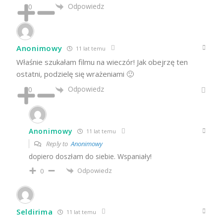
Odpowiedz
0
Anonimowy
11 lat temu
Właśnie szukałam filmu na wieczór! Jak obejrzę ten
ostatni, podzielę się wrażeniami 🙂
Odpowiedz
0
Anonimowy
11 lat temu
Reply to
Anonimowy
dopiero doszłam do siebie. Wspaniały!
Odpowiedz
0
Seldirima
11 lat temu