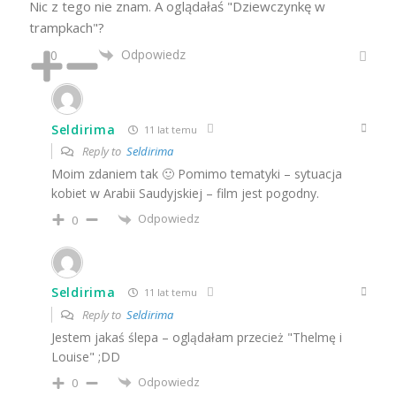
Nic z tego nie znam. A oglądałaś "Dziewczynkę w
trampkach"?
Odpowiedz
0
Seldirima
11 lat temu
Reply to
Seldirima
Moim zdaniem tak 🙂 Pomimo tematyki – sytuacja
kobiet w Arabii Saudyjskiej – film jest pogodny.
Odpowiedz
0
Seldirima
11 lat temu
Reply to
Seldirima
Jestem jakaś ślepa – oglądałam przecież "Thelmę i
Louise" ;DD
Odpowiedz
0