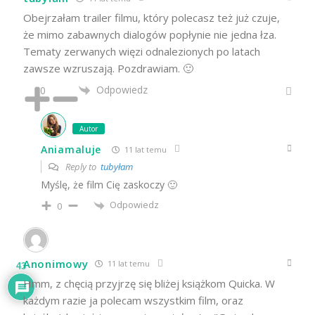
Obejrzałam trailer filmu, który polecasz też już czuje,
że mimo zabawnych dialogów popłynie nie jedna łza.
Tematy zerwanych więzi odnalezionych po latach
zawsze wzruszają. Pozdrawiam. 🙂
Odpowiedz
0
Autor
Aniamaluje
11 lat temu
Reply to
tubyłam
Myślę, że film Cię zaskoczy 🙂
Odpowiedz
0
Anonimowy
11 lat temu
43
Hmm, z chęcią przyjrzę się bliżej książkom Quicka. W
każdym razie ja polecam wszystkim film, oraz