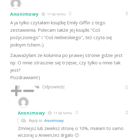
Anonimowy
11 lat temu
A ja tylko czytałam książkę Emily Giffin z tego
zestawienia. Polecam także jej książki "Coś
pożyczonego" i "Coś niebieskiego", też czyta się
jednym tchem.:)
Zauważyłam że kolumna po prawej stronie gdzie jest
np. O mnie strasznie się trzęsie, czy tylko u mnie tak
jest?
Pozdrawiam!:)
Odpowiedz
0
Anonimowy
11 lat temu
Reply to
Anonimowy
Zmniejsz lub zwieksz stronę o 10%, miałam to samo
wczoraj u Anwen,tez drgalo 🙂