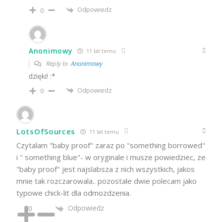
Odpowiedz
0
Anonimowy
11 lat temu
Reply to
Anonimowy
dzięki! :*
Odpowiedz
0
LotsOfSources
11 lat temu
Czytalam "baby proof" zaraz po "something borrowed"
i " something blue"- w oryginale i musze powiedziec, ze
"baby proof" jest najslabsza z nich wszystkich, jakos
mnie tak rozczarowala.. pozostale dwie polecam jako
typowe chick-lit dla odmozdzenia.
Odpowiedz
0