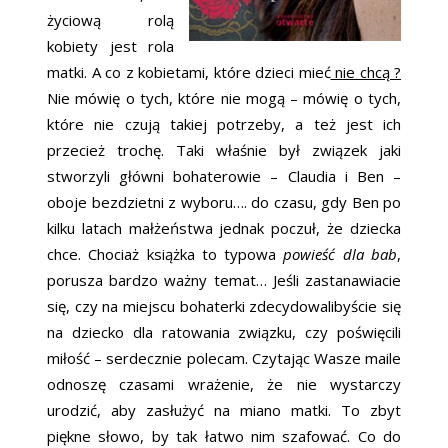
życiową rolą
kobiety jest rola
matki. A co z kobietami, które dzieci mieć
nie chcą ?
Nie mówię o tych, które nie mogą – mówię o tych,
które nie czują takiej potrzeby, a też jest ich
przecież trochę. Taki właśnie był związek jaki
stworzyli główni bohaterowie – Claudia i Ben –
oboje bezdzietni z wyboru…. do czasu, gdy Ben po
kilku latach małżeństwa jednak poczuł, że dziecka
chce. Chociaż książka to typowa
powieść dla bab
,
porusza bardzo ważny temat… Jeśli zastanawiacie
się, czy na miejscu bohaterki zdecydowalibyście się
na dziecko dla ratowania związku, czy poświęcili
miłość – serdecznie polecam. Czytając Wasze maile
odnoszę czasami wrażenie, że nie wystarczy
urodzić, aby zasłużyć na miano matki. To zbyt
piękne słowo, by tak łatwo nim szafować. Co do