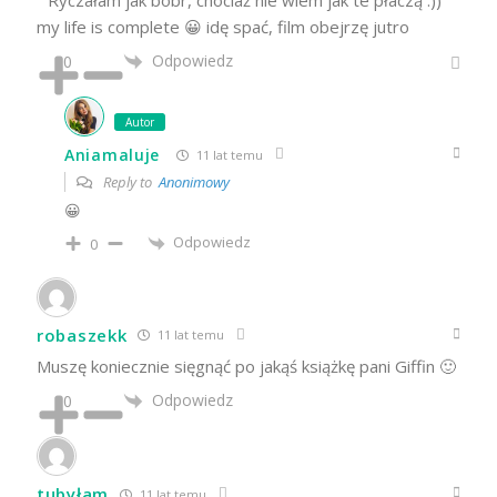
" Ryczałam jak bóbr, chociaż nie wiem jak te płaczą :))"
my life is complete 😀 idę spać, film obejrzę jutro
Odpowiedz
0
Autor
Aniamaluje
11 lat temu
Reply to
Anonimowy
😀
Odpowiedz
0
robaszekk
11 lat temu
Muszę koniecznie sięgnąć po jakąś książkę pani Giffin 🙂
Odpowiedz
0
tubyłam
11 lat temu