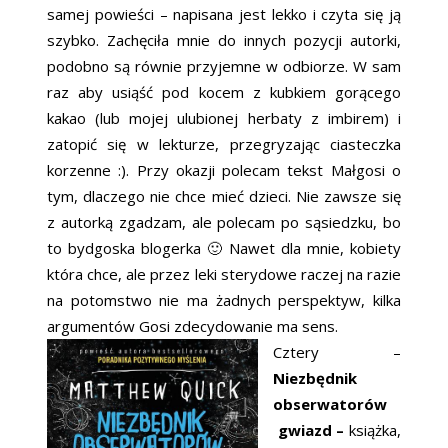
samej powieści – napisana jest lekko i czyta się ją
szybko. Zachęciła mnie do innych pozycji autorki,
podobno są równie przyjemne w odbiorze. W sam
raz aby usiąść pod kocem z kubkiem gorącego
kakao (lub mojej ulubionej herbaty z imbirem) i
zatopić się w lekturze, przegryzając ciasteczka
korzenne :). Przy okazji polecam tekst Małgosi o
tym, dlaczego nie chce mieć dzieci. Nie zawsze się
z autorką zgadzam, ale polecam po sąsiedzku, bo
to bydgoska blogerka 🙂 Nawet dla mnie, kobiety
która chce, ale przez leki sterydowe raczej na razie
na potomstwo nie ma żadnych perspektyw, kilka
argumentów Gosi zdecydowanie ma sens.
Cztery –
Niezbędnik
obserwatorów
gwiazd –
książka,