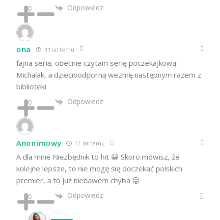
Odpowiedz
0
ona
11 lat temu
fajna seria, obecnie czytam serię poczekajkową
Michalak, a dziecioodporną wezmę następnym razem z
biblioteki
Odpowiedz
0
Anonimowy
11 lat temu
A dla mnie Niezbędnik to hit 😀 Skoro mówisz, że
kolejne lepsze, to nie mogę się doczekać polskich
premier, a to już niebawem chyba 😛
Odpowiedz
0