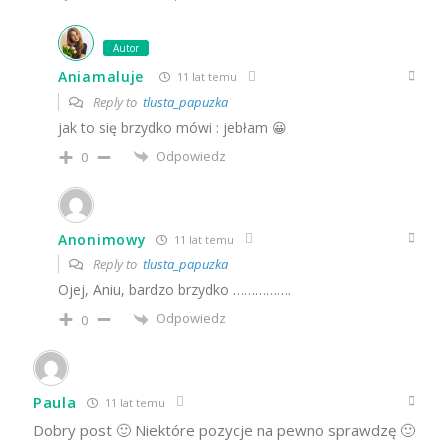
Autor
Aniamaluje
11 lat temu
Reply to
tlusta_papuzka
jak to się brzydko mówi : jebłam 😀
Odpowiedz
0
Anonimowy
11 lat temu
Reply to
tlusta_papuzka
Ojej, Aniu, bardzo brzydko …………….
Odpowiedz
0
Paula
11 lat temu
Dobry post 🙂 Niektóre pozycje na pewno sprawdzę 🙂