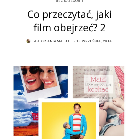
BEZ KATEGORII
Co przeczytać, jaki
film obejrzeć? 2
POSTED
AUTOR
ANIAMALUJE
15 WRZEŚNIA, 2014
ON