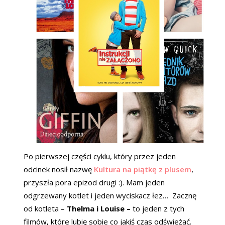
Po pierwszej części cyklu, który przez jeden
odcinek nosił nazwę
Kultura na piątkę z plusem
,
przyszła pora epizod drugi :). Mam jeden
odgrzewany kotlet i jeden wyciskacz łez…
Zacznę
od kotleta –
Thelma i Louise –
to jeden z tych
filmów, które lubię sobie co jakiś czas odświeżać.