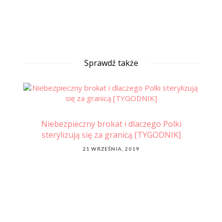
Sprawdź także
ie
Niebezpieczny brokat i dlaczego Polki
el,
sterylizują się za granicą [TYGODNIK]
POSTED
21 WRZEŚNIA, 2019
ON