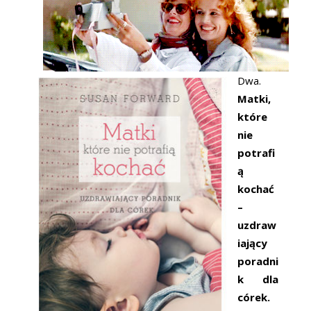
Dwa.
Matki,
które
nie
potrafi
ą
kochać
–
uzdraw
iający
poradni
k dla
córek.