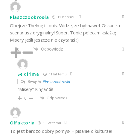
Płaszczoobrosła
11 lat temu
Obejrzę Thelmę i Louis. Widzę, że był nawet Oskar za
scenariusz oryginalny! Super. Tobie polecam książkę
Misery jeśli jeszcze nie czytałaś :).
Odpowiedz
0
Seldirima
11 lat temu
Reply to
Płaszczoobrosła
"Misery" Kinga? 😀
Odpowiedz
0
Olfaktoria
11 lat temu
To jest bardzo dobry pomysł – pisanie o kulturze!