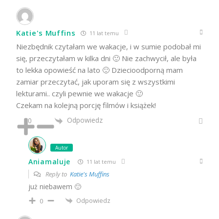
Katie's Muffins
11 lat temu
Niezbędnik czytałam we wakacje, i w sumie podobał mi
się, przeczytałam w kilka dni 🙂 Nie zachwycił, ale była
to lekka opowieść na lato 🙂 Dziecioodporną mam
zamiar przeczytać, jak uporam się z wszystkimi
lekturami.. czyli pewnie we wakacje 🙂
Czekam na kolejną porcję filmów i książek!
Odpowiedz
0
Autor
Aniamaluje
11 lat temu
Reply to
Katie's Muffins
już niebawem 🙂
Odpowiedz
0