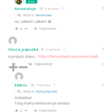
Autor
Aniamaluje
11 lat temu
Reply to
Anonimowy
no, całkiem całkiem 😀
Odpowiedz
0
tlusta_papuzka
11 lat temu
A propos dzieci…
http://theoatmeal.com/comics/kids
Odpowiedz
0
KMKos
11 lat temu
Reply to
tlusta_papuzka
Dokładnie!
Tutaj mamy kwintesencje tematu!
Odpowiedz
0