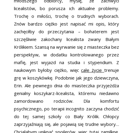
młodszego odbiorcy, myślę, że zachwyci
licealistów, bo porusza ich aktualne problemy.
Trochę o miłości, trochę o trudnych wyborach.
Znów bardzo ciężko jest napisać mi opis, który
zachęciłby do przeczytania – bohaterem jest
szczęśliwie zakochany licealista zwany Białym
Królikiem. Szansą na wyrwanie się z miasteczka bez
perspektyw, w dodatku kontrolowanego przez
mafię, jest wyjazd na studia i stypendium. Z
naukowym byłoby ciężko, więc
całe życie
trenuje
grę w koszykówkę. Podobnie jak jego dziewczyna,
Erin. Ale pewnego dnia do miasteczka przyjeżdża
genialny koszykarz-licealista, któremu niedawno
zamordowano rodziców. Dla komfortu
psychicznego, po terapii incognito zaczyna chodzić
do tej samej szkoły co Biały Królik. Chłopcy
zaprzyjaźniają się, ale pojawią się trudne wybory…
Chciałabym uniknąć spoilerów, więc tutaj zamilknę,