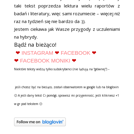
taki tekst poprzedza lektura wielu raportów z
badań i literatury, więc sami rozumiecie – więcej niż
raz na tydzień się nie bardzo da :)).
Jestem ciekawa jak Wasze przygody z uczuleniami
na hybrydy.
Bądź na bieżąco!
❤
INSTAGRAM
❤
FACEBOOK
❤
❤
FACEBOOK MONIKI
❤
Niektóre teksty widzą tylko subskrybenci (nie lądują na “głównej”) –
jeśli chcesz być na bieżąco, zostań obserwatorem w google lub na bloglovin
🙂 A jeśli dany tekst Ci pomógł, sprawisz mi przyjemność, jeśli klikniesz +1
w g+ pod tekstem 🙂