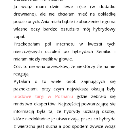
Ja wciąż mam dwie lewe ręce (w dodatku
drewniane), ale nie chciałam mieć na dokładkę
poparzonych. Ania miała bąble i zobaczenie tego na
własne oczy bardzo ostudziło mój hybrydowy
zapał.
Przekopałam pół internetu w kwestii tych
nieszczęsnych uczuleń po hybrydach Semilac i
miałam niezły mętlik w głowie.
Cóż, to nie wina orzeszków, że niektórzy źle na nie
reagują.
Pytałam o to wiele osób zajmujących się
paznokciami, przy czym największą okazją były
urodowe targi w Poznaniu
gdzie zebrało się
mnóstwo ekspertów. Najczęściej powtarzającą się
informacją była ta, że hybrydy uczulają osoby,
które niedokładnie je utwardzają, przez co hybryda
z wierzchu jest sucha a pod spodem żywice wciąż