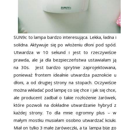
SUN9c to lampa bardzo interesująca. Lekka, ładna i
solidna. Aktywuje się po włożeniu dłoni pod spód.
Utwardza w 10 sekund i jest to rzeczywiście
prawda, ale ja dla bezpieczeństwa ustawiałam ją
na 30s. Jest bardzo sprytnie zaprojektowana,
ponieważ frontem idealnie utwardza paznokcie u
dłoni, a od drugiej strony na stopach. Oczywiście
można wkładać pod lampę co się chce i jak się chce,
ale producent zadbał o takie rozłożenie żarówek,
które pozwoli na dokładne utwardzanie hybryd z
każdej strony. To dla mnie ogromny plus – w
małym mostku musiałam osobno utwardzać kciuki.
Miał on tylko 3 małe żaróweczki, a ta lampa bije go