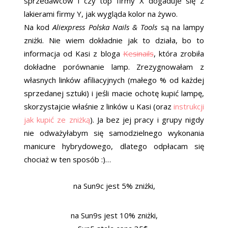
sprzedawców i czy top firmy X dogaduje się z
lakierami firmy Y, jak wygląda kolor na żywo.
Na kod
Aliexpress Polska Nails & Tools
są na lampy
zniżki. Nie wiem dokładnie jak to działa, bo to
informacja od Kasi z bloga
Kesinails
, która zrobiła
dokładne porównanie lamp. Zrezygnowałam z
własnych linków afiliacyjnych (małego % od każdej
sprzedanej sztuki) i jeśli macie ochotę kupić lampę,
skorzystajcie właśnie z linków u Kasi (oraz
instrukcji
jak kupić ze zniżką
). Ja bez jej pracy i grupy nigdy
nie odważyłabym się samodzielnego wykonania
manicure hybrydowego, dlatego odpłacam się
chociaż w ten sposób :)…
na Sun9c jest 5% zniżki,
na Sun9s jest 10% zniżki,