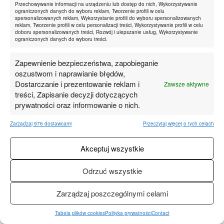
Przechowywanie informacji na urządzeniu lub dostęp do nich, Wykorzystywanie
ograniczonych danych do wyboru reklam, Tworzenie profili w celu
spersonalizowanych reklam, Wykorzystanie profili do wyboru spersonalizowanych
reklam, Tworzenie profili w celu personalizacji treści, Wykorzystywanie profili w celu
doboru spersonalizowanych treści, Rozwój i ulepszanie usług, Wykorzystywanie
ograniczonych danych do wyboru treści.
Zapewnienie bezpieczeństwa, zapobieganie
oszustwom i naprawianie błędów,
Bo te blogerki, to takie słupy reklamowe…
Dostarczanie i prezentowanie reklam i
Zawsze aktywne
POSTED
treści, Zapisanie decyzji dotyczących
28 MARCA, 2018
ON
prywatności oraz informowanie o nich.
Zarządzaj 976 dostawcami
Przeczytaj więcej o tych celach
Akceptuj wszystkie
Odrzuć wszystkie
2
Zarządzaj poszczególnymi celami
Subscribe
Tabela plików cookies
Polityka prywatności
Contact