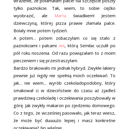
wrażenie, że połamałam palce! Na szczęście poszły
tylko paznokcie. Tak, wiem, to sobie ciężko
wyobrazić, ale
Marta
świadkiem! Jestem
dziewczyną, której pizza prawie złamała palce.
Bolały mnie potem tydzień.
A potem… potem zobaczyłam co się stało z
paznokciami i palcami
Ani
, którą Semilac uczulił po
pół roku noszenia. Od razu powiązałam to z moim
pieczeniem i się przestraszyłam.
Bardzo brakowało mi jednak hybryd. Zwykłe lakiery
pewnie już nigdy nie spełnią moich oczekiwań. To
jak… nie wiem… wyrób czekoladopodobny, który
smakował ci w dzieciństwie do czasu aż zjadłeś
prawdziwą czekoladę i oczekiwania poszybowały w
górę. Jak zwykły makaron po zjedzeniu domowego.
Co z tego, że wcześniej pasowało, jak teraz wiesz,
że może być duuuużo lepiej i masz konkretne
oczekiwania? No właśnie.