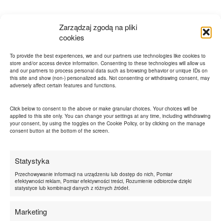
Zarządzaj zgodą na pliki
Sprawdź także
cookies
To provide the best experiences, we and our partners use technologies like cookies to
store and/or access device information. Consenting to these technologies will allow us
and our partners to process personal data such as browsing behavior or unique IDs on
this site and show (non-) personalized ads. Not consenting or withdrawing consent, may
Ja
adversely affect certain features and functions.
my
Click below to consent to the above or make granular choices. Your choices will be
applied to this site only. You can change your settings at any time, including withdrawing
your consent, by using the toggles on the Cookie Policy, or by clicking on the manage
consent button at the bottom of the screen.
Statystyka
Przechowywanie informacji na urządzeniu lub dostęp do nich, Pomiar
efektywności reklam, Pomiar efektywności treści, Rozumienie odbiorców dzięki
statystyce lub kombinacji danych z różnych źródeł.
Marketing