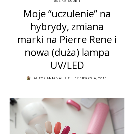
BEZ KATEGORII
Moje “uczulenie” na
hybrydy, zmiana
marki na Pierre Rene i
nowa (duża) lampa
UV/LED
POSTED
AUTOR
ANIAMALUJE
17 SIERPNIA, 2016
ON