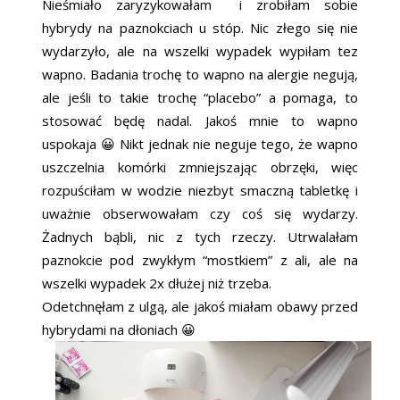
Nieśmiało zaryzykowałam i zrobiłam sobie
hybrydy na paznokciach u stóp. Nic złego się nie
wydarzyło, ale na wszelki wypadek wypiłam tez
wapno. Badania trochę to wapno na alergie negują,
ale jeśli to takie trochę “placebo” a pomaga, to
stosować będę nadal. Jakoś mnie to wapno
uspokaja 😀 Nikt jednak nie neguje tego, że wapno
uszczelnia komórki zmniejszając obrzęki, więc
rozpuściłam w wodzie niezbyt smaczną tabletkę i
uważnie obserwowałam czy coś się wydarzy.
Żadnych bąbli, nic z tych rzeczy. Utrwalałam
paznokcie pod zwykłym “mostkiem” z ali, ale na
wszelki wypadek 2x dłużej niż trzeba.
Odetchnęłam z ulgą, ale jakoś miałam obawy przed
hybrydami na dłoniach 😀