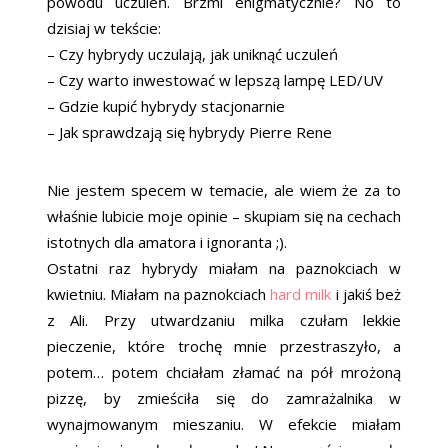
powodu uczuleń. Brzmi enigmatycznie? No to
dzisiaj w tekście:
– Czy hybrydy uczulają, jak uniknąć uczuleń
– Czy warto inwestować w lepszą lampę LED/UV
– Gdzie kupić hybrydy stacjonarnie
– Jak sprawdzają się hybrydy Pierre Rene
Nie jestem specem w temacie, ale wiem że za to
właśnie lubicie moje opinie – skupiam się na cechach
istotnych dla amatora i ignoranta ;).
Ostatni raz hybrydy miałam na paznokciach w
kwietniu. Miałam na paznokciach
hard milk
i jakiś beż
z Ali. Przy utwardzaniu milka czułam lekkie
pieczenie, które trochę mnie przestraszyło, a
potem… potem chciałam złamać na pół mrożoną
pizzę, by zmieściła się do zamrażalnika w
wynajmowanym mieszaniu. W efekcie miałam