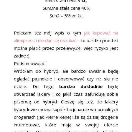
Sun5 stała cena 35$,
SunOne stała cena 40$,
Sun2 – 5% zniżki.
Polecam też mój wpis o tym
jak kupować na
aliexpress i nie dać się oszukać
– to bardzo proste i
można płacić przez przelewy24, więc ryzyko jest
żadne :).
Podsumowując:
Wróciłam do hybryd, ale bardzo uważnie będę
oglądać paznokcie i obserwować czy nic się nie
dzieje. Do tego
bardzo dokładnie
będę
utwardzać lakiery i co jakiś czas zafunduję sobie
przerwę od hybryd. Cieszę się też, że lakiery
hybrydowe można kupić stacjonarnie w normalnych
drogeriach (jak Pierre Rene) i że są dzisiaj drogerie
internetowe, które mają w swojej ofercie