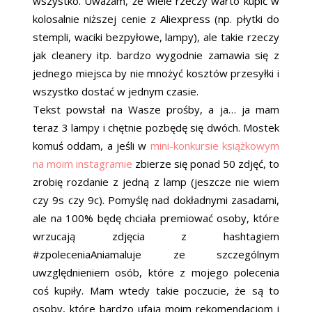
wszystko. Uważam, że wiele rzeczy warto kupić w
kolosalnie niższej cenie z Aliexpress (np. płytki do
stempli, waciki bezpyłowe, lampy), ale takie rzeczy
jak cleanery itp. bardzo wygodnie zamawia się z
jednego miejsca by nie mnożyć kosztów przesyłki i
wszystko dostać w jednym czasie.
Tekst powstał na Wasze prośby, a ja… ja mam
teraz 3 lampy i chętnie pozbędę się dwóch. Mostek
komuś oddam, a jeśli w
mini-konkursie książkowym
na moim instagramie
zbierze się ponad 50 zdjęć, to
zrobię rozdanie z jedną z lamp (jeszcze nie wiem
czy 9s czy 9c). Pomyślę nad dokładnymi zasadami,
ale na 100% będę chciała premiować osoby, które
wrzucają zdjęcia z hashtagiem
#zpoleceniaAniamaluje ze szczególnym
uwzględnieniem osób, które z mojego polecenia
coś kupiły. Mam wtedy takie poczucie, że są to
osoby, które bardzo ufają moim rekomendacjom i