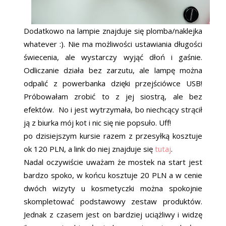
Dodatkowo na lampie znajduje się plomba/naklejka
whatever :). Nie ma możliwości ustawiania długości
świecenia, ale wystarczy wyjąć dłoń i gaśnie.
Odliczanie działa bez zarzutu, ale lampę można
odpalić z powerbanka dzięki przejściówce USB!
Próbowałam zrobić to z jej siostrą, ale bez
efektów. No i jest wytrzymała, bo niechcący strącił
ją z biurka mój kot i nic się nie popsuło. Uff!
po dzisiejszym kursie razem z przesyłką kosztuje
ok 120 PLN, a link do niej znajduje się
tutaj
.
Nadal oczywiście uważam że mostek na start jest
bardzo spoko, w końcu kosztuje 20 PLN a w cenie
dwóch wizyty u kosmetyczki można spokojnie
skompletować podstawowy zestaw produktów.
Jednak z czasem jest on bardziej uciążliwy i widzę