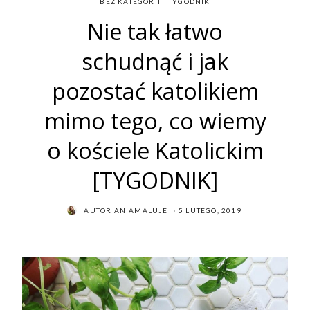
BEZ KATEGORII
TYGODNIK
Nie tak łatwo
schudnąć i jak
pozostać katolikiem
mimo tego, co wiemy
o kościele Katolickim
[TYGODNIK]
POSTED
AUTOR
ANIAMALUJE
5 LUTEGO, 2019
ON