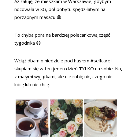
Aż żałuję, że mieszkam w Warszawie, gdybym
nocowała w SG, pół pobytu spędziłabym na
porządnym masażu 😀
To chyba pora na bardziej polecankową część
tygodnika 😉
Wciąż dbam o niedziele pod hasłem #selfcare i
skupiam się w ten jeden dzień TYLKO na sobie. No,
z małymi wyjątkami, ale nie robię nic, czego nie
lubię lub nie chcę.