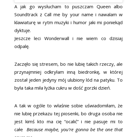
A jak go wysłucham to puszczam Queen albo
Soundtrack z Call me by your name i nawalam w
klawiaturę w rytm muzyki i humor jaki mi poniekąd
dyktuje.
Jeszcze leci Wonderwall i nie wiem co dzisiaj
odpalę.
Zaczęło się stresem, bo nie lubię takich rzeczy, ale
przynajmniej odkryłam inną biedronkę, w której
został jeden jedyny mój ulubiony lód na patyku. To
była taka miła łyżka cukru w dość gorzki dzień.
A tak w ogóle to właśnie sobie uświadomiłam, że
nie lubię przekazu tej piosenki, bo druga osoba nie
jest kimś kto ma cię “ocalić” i nie pasuje mi to
całe
Because maybe, you’re gonna be the one that