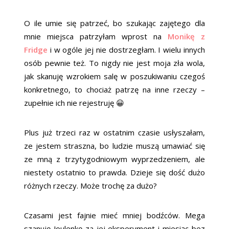
O ile umie się patrzeć, bo szukając zajętego dla
mnie miejsca patrzyłam wprost na
Monikę z
Fridge
i w ogóle jej nie dostrzegłam. I wielu innych
osób pewnie też. To nigdy nie jest moja zła wola,
jak skanuję wzrokiem salę w poszukiwaniu czegoś
konkretnego, to chociaż patrzę na inne rzeczy –
zupełnie ich nie rejestruję 😀
Plus już trzeci raz w ostatnim czasie usłyszałam,
ze jestem straszna, bo ludzie muszą umawiać się
ze mną z trzytygodniowym wyprzedzeniem, ale
niestety ostatnio to prawda. Dzieje się dość dużo
różnych rzeczy. Może trochę za dużo?
Czasami jest fajnie mieć mniej bodźców. Mega
szanuję Joulenkę za jej eksperyment i miesiąc bez