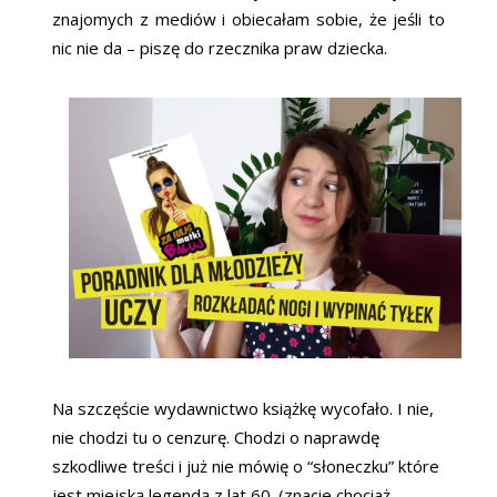
znajomych z mediów i obiecałam sobie, że jeśli to
nic nie da – piszę do rzecznika praw dziecka.
Na szczęście wydawnictwo książkę wycofało. I nie,
nie chodzi tu o cenzurę. Chodzi o naprawdę
szkodliwe treści i już nie mówię o “słoneczku” które
jest miejską legendą z lat 60. (znacie chociaż