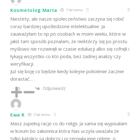
Kosmetolog Marta
7 lat temu
Niestety, ale nasze społeczeństwo zaczyna się robić
coraz bardziej upośledzone intelektualnie. Ja
zauważyłam to np po osobach w moim wieku, które w
jakiś tam sposób poznałam, że niektórzy się po prostu
myślowo nie rozwinęli w czasie edukacji albo się cofnęli i
łykają wszystko co kto poda, bez żadnej analizy czy
weryfikacji.
Już się boję co będzie kiedy kolejne pokolenie zacznie
dorastać…
Odpowiedz
0
Ewa R
7 lat temu
Masz zupelną racje co do religii. Ja sama się wypisałam
w liceum bo zakonnica która Nas uczyła uważała że
tylko katolicy są dobrzy i oczerniała inne religie, o