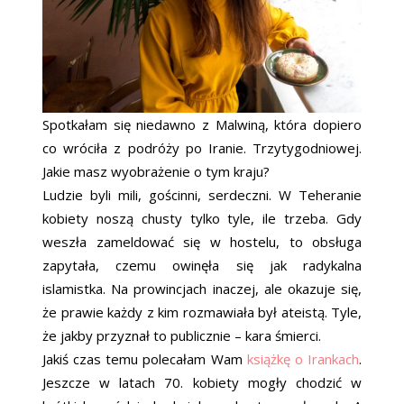
Spotkałam się niedawno z Malwiną, która dopiero
co wróciła z podróży po Iranie. Trzytygodniowej.
Jakie masz wyobrażenie o tym kraju?
Ludzie byli mili, gościnni, serdeczni. W Teheranie
kobiety noszą chusty tylko tyle, ile trzeba. Gdy
weszła zameldować się w hostelu, to obsługa
zapytała, czemu owinęła się jak radykalna
islamistka. Na prowincjach inaczej, ale okazuje się,
że prawie każdy z kim rozmawiała był ateistą. Tyle,
że jakby przyznał to publicznie – kara śmierci.
Jakiś czas temu polecałam Wam
książkę o Irankach
.
Jeszcze w latach 70. kobiety mogły chodzić w