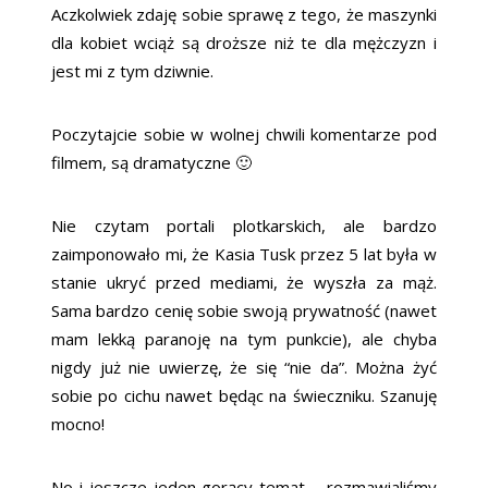
Aczkolwiek zdaję sobie sprawę z tego, że maszynki
dla kobiet wciąż są droższe niż te dla mężczyzn i
jest mi z tym dziwnie.
Poczytajcie sobie w wolnej chwili komentarze pod
filmem, są dramatyczne 🙂
Nie czytam portali plotkarskich, ale bardzo
zaimponowało mi, że Kasia Tusk przez 5 lat była w
stanie ukryć przed mediami, że wyszła za mąż.
Sama bardzo cenię sobie swoją prywatność (nawet
mam lekką paranoję na tym punkcie), ale chyba
nigdy już nie uwierzę, że się “nie da”. Można żyć
sobie po cichu nawet będąc na świeczniku. Szanuję
mocno!
No i jeszcze jeden gorący temat – rozmawialiśmy