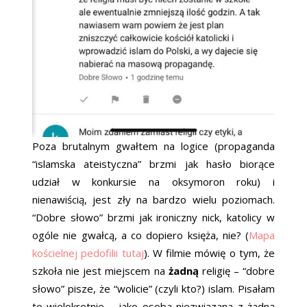
Poza brutalnym gwałtem na logice (propaganda
“islamska ateistyczna” brzmi jak hasło biorące
udział w konkursie na oksymoron roku) i
nienawiścią, jest zły na bardzo wielu poziomach.
“Dobre słowo” brzmi jak ironiczny nick, katolicy w
ogóle nie gwałcą, a co dopiero księża, nie? (
Mapa
kościelnej pedofilii tutaj
). W filmie mówię o tym, że
szkoła nie jest miejscem na
żadną
religię – “dobre
słowo” pisze, że “wolicie” (czyli kto?) islam. Pisałam
to wielokrotnie – jako osoba niezwiązana z żadną