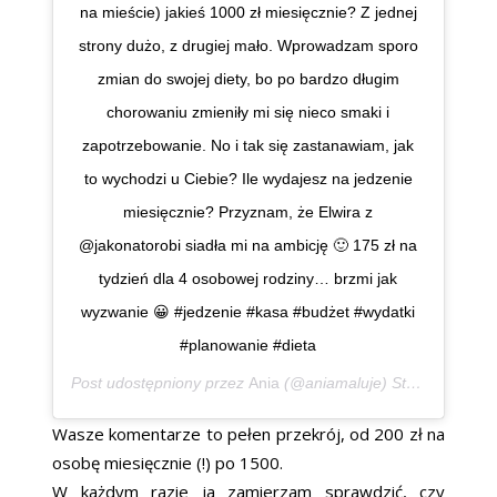
na mieście) jakieś 1000 zł miesięcznie? Z jednej
strony dużo, z drugiej mało. Wprowadzam sporo
zmian do swojej diety, bo po bardzo długim
chorowaniu zmieniły mi się nieco smaki i
zapotrzebowanie. No i tak się zastanawiam, jak
to wychodzi u Ciebie? Ile wydajesz na jedzenie
miesięcznie? Przyznam, że Elwira z
@jakonatorobi siadła mi na ambicję 🙂 175 zł na
tydzień dla 4 osobowej rodziny… brzmi jak
wyzwanie 😀 #jedzenie #kasa #budżet #wydatki
#planowanie #dieta
Post udostępniony przez
Ania
(@aniamaluje) Sty 18, 2019 o 12:08 PST
Wasze komentarze to pełen przekrój, od 200 zł na
osobę miesięcznie (!) po 1500.
W każdym razie ja zamierzam sprawdzić, czy