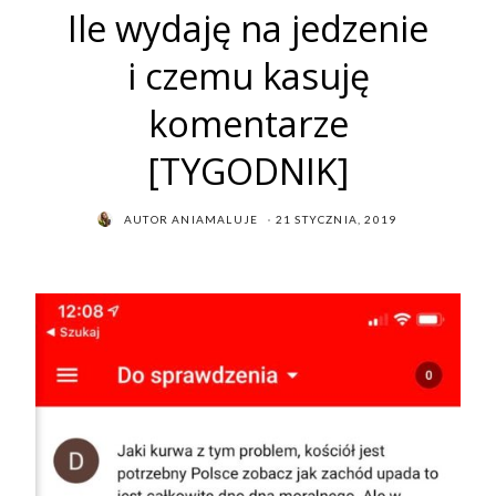
Ile wydaję na jedzenie
i czemu kasuję
komentarze
[TYGODNIK]
POSTED
AUTOR
ANIAMALUJE
21 STYCZNIA, 2019
ON