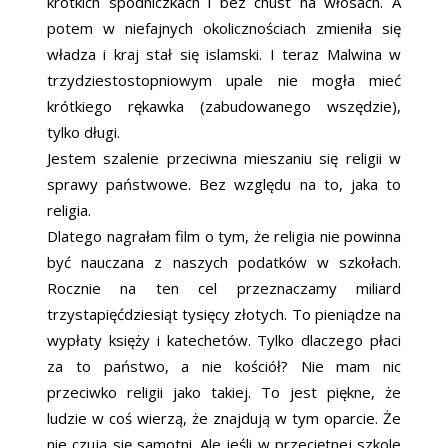
krótkich spódniczkach i bez chust na włosach. A
potem w niefajnych okolicznościach zmieniła się
władza i kraj stał się islamski. I teraz Malwina w
trzydziestostopniowym upale nie mogła mieć
krótkiego rękawka (zabudowanego wszędzie),
tylko długi.
Jestem szalenie przeciwna mieszaniu się religii w
sprawy państwowe. Bez względu na to, jaka to
religia.
Dlatego nagrałam film o tym, że religia nie powinna
być nauczana z naszych podatków w szkołach.
Rocznie na ten cel przeznaczamy miliard
trzystapięćdziesiąt tysięcy złotych. To pieniądze na
wypłaty księży i katechetów. Tylko dlaczego płaci
za to państwo, a nie kościół? Nie mam nic
przeciwko religii jako takiej. To jest piękne, że
ludzie w coś wierzą, że znajdują w tym oparcie. Że
nie czują się samotni. Ale jeśli w przeciętnej szkole