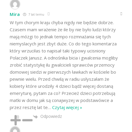
Mira
7 lat temu
W tym chorym kraju chyba nigdy nie będzie dobrze.
Czasem mam wrażenie że ile by nie było ludzi którzy
mają mózgi to jednak tempo rozmnażania się tych
niemyslacych jest zbyt duże. Co do tego komentarza
który wrzuciłas to napisał taki typowy ucisniony
Polaczek Janusz. A odnośnika bicia i gwalcenia mogliby
zrobić statystykę ilu gwalcicieli sprawców przemocy
domowej siedzi w pierwszych ławkach w kościele bo
pewnie wielu. Przed chwilą w radiu usłyszałam że
kobiety które urodziły 4 dzieci bądź więcej dostaną
emeryturę, pytam za co? Przecież dzieci potrzebują
matki w domu jak są conajwyzej w podstawówce a
przez resztę lat te
…
Czytaj więcej »
Odpowiedz
0