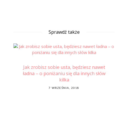
Sprawdź także
ej i
Jak zrobisz sobie usta, będziesz nawet
ładna – o poniżaniu się dla innych słów
kilka
POSTED
7 WRZEŚNIA, 2018
ON