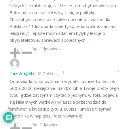
których nie miała pojęcia. Nie jestem zbytnio wierząca.
Boli mnie to że kościół wtrąca się w polityke.
Chciałabym żeby ludzie także docenili dni ważne dla
Polski jak 11 listopada a nie tylko te koscielne. Zamiast
lekcji religii lepsze moim zdaniem bylyby lekcje o
obywatelstwie, sprawach spolecznych…
Odpowiedz
0
Tax Angels
7 lat temu
Odpowiadając na pytanie o wydatki, u mnie to jest ok
500-600 zł miesięcznie. Bardzo lubię Twoje posty tego
typu, gdzie zaczynam czytać o jednym, w toku pojawia
się kilka innych wątków i wreszcie przechodzić do
omówienia kwestii z tytułu. Lubisz i umiesz trzymać
9
czytelnika w napięciu. Pozdrawiam! 😉
Odpowiedz
0