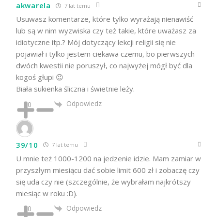
akwarela
7 lat temu
Usuwasz komentarze, które tylko wyrażają nienawiść
lub są w nim wyzwiska czy też takie, które uważasz za
idiotyczne itp.? Mój dotyczący lekcji religii się nie
pojawiał i tylko jestem ciekawa czemu, bo pierwszych
dwóch kwestii nie poruszył, co najwyżej mógł być dla
kogoś głupi 😉
Biała sukienka śliczna i świetnie leży.
Odpowiedz
0
39/10
7 lat temu
U mnie też 1000-1200 na jedzenie idzie. Mam zamiar w
przyszłym miesiącu dać sobie limit 600 zł i zobaczę czy
się uda czy nie (szczególnie, że wybrałam najkrótszy
miesiąc w roku :D).
Odpowiedz
0