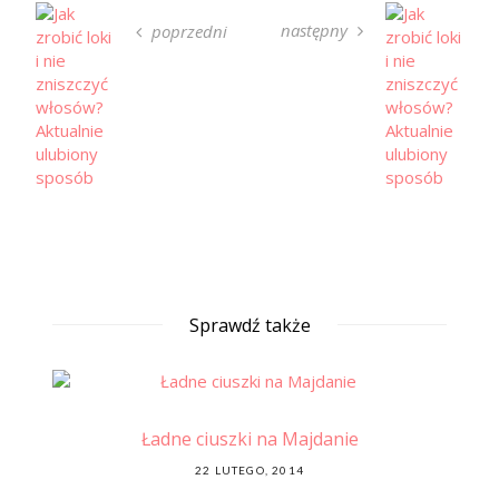
następny
poprzedni
Sprawdź także
Ładne ciuszki na Majdanie
ia
POSTED
22 LUTEGO, 2014
ON