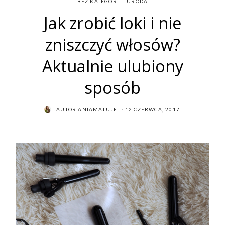
BEZ KATEGORII
URODA
Jak zrobić loki i nie
zniszczyć włosów?
Aktualnie ulubiony
sposób
POSTED
AUTOR
ANIAMALUJE
12 CZERWCA, 2017
ON