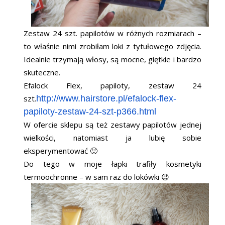
Zestaw 24 szt. papilotów w różnych rozmiarach –
to właśnie nimi zrobiłam loki z tytułowego zdjęcia.
Idealnie trzymają włosy, są mocne, giętkie i bardzo
skuteczne.
Efalock Flex, papiloty, zestaw 24
szt.
http://www.hairstore.pl/efalock-flex-
papiloty-zestaw-24-szt-p366.html
W ofercie sklepu są też zestawy papilotów jednej
wielkości, natomiast ja lubię sobie
eksperymentować 🙂
Do tego w moje łapki trafiły kosmetyki
termoochronne – w sam raz do lokówki 😉