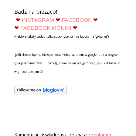
Bądź na bieżąco!
❤
INSTAGRAM
❤
FACEBOOK
❤
❤
FACEBOOK MONIKI
❤
Niektóre teksty widzą tylko subskrybenci (nie lądują na “głównej”) –
jeśli chcesz być na bieżąco, zostań obserwatorem w google lub na bloglovin
🙂 A jeśli dany tekst Ci pomógł, sprawisz mi przyjemność, jeśli klikniesz +1
w g+ pod tekstem 🙂
Komentując oświadczasz, że znasz
regulamin