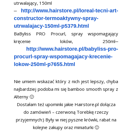
utrwalający, 150ml
–
http://www.hairstore.pl/loreal-tecni-art-
constructor-termoaktywny-spray-
utrwalajacy-150ml-p5379.html
BaByliss PRO Procurl, spray wspomagający
kręcenie loków, 250ml
–
http://www.hairstore.pl/babyliss-pro-
procurl-spray-wspomagajacy-krecenie-
lokow-250ml-p7655.html
Nie umiem wskazać który z nich jest lepszy, chyba
najbardziej podoba mi się bamboo smooth spray z
Alterny 🙂
Dostałam też upominki jakie Hairstore.pl dołącza
do zamówień – czerwoną Torebkę rzeczy
przyjemnych:) Były w niej pyszne krówki, rabat na
kolejne zakupy oraz miniaturki 🙂