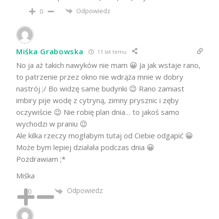
Odpowiedz
0
Miśka Grabowska
11 lat temu
No ja aż takich nawyków nie mam 😀 Ja jak wstaje rano,
to patrzenie przez okno nie wdrąża mnie w dobry
nastrój ;/ Bo widzę same budynki 😉 Rano zamiast
imbiry pije wodę z cytryną, zimny prysznic i zęby
oczywiście 😉 Nie robię plan dnia… to jakoś samo
wychodzi w praniu 😉
Ale kilka rzeczy mogłabym tutaj od Ciebie odgapić 😀
Może bym lepiej działała podczas dnia 😀
Pozdrawiam ;*
Miśka
Odpowiedz
0