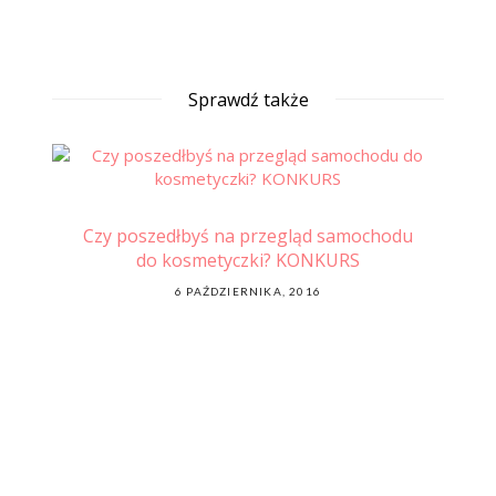
Sprawdź także
ować
Czy poszedłbyś na przegląd samochodu
Ale
do kosmetyczki? KONKURS
POSTED
6 PAŹDZIERNIKA, 2016
ON