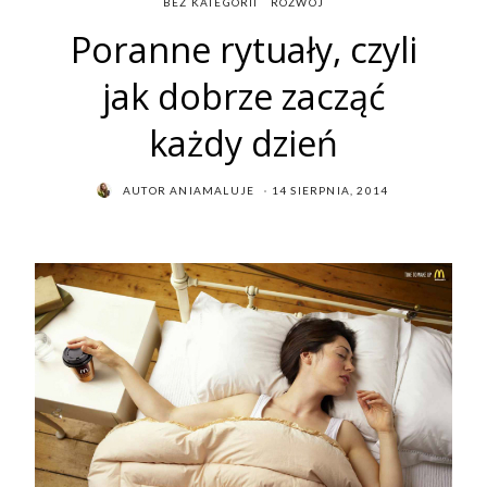
BEZ KATEGORII
ROZWÓJ
Poranne rytuały, czyli
jak dobrze zacząć
każdy dzień
POSTED
AUTOR
ANIAMALUJE
14 SIERPNIA, 2014
ON