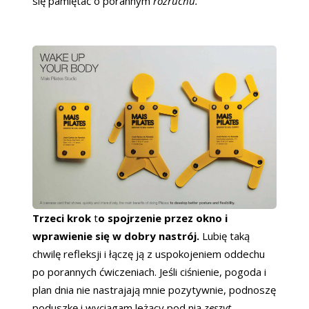
się pamiętać o porannym
rozruchu.
Trzeci krok
t
o spojrzenie przez okno i
wprawienie się w dobry nastrój.
Lubię taką
chwilę refleksji i łączę ją z uspokojeniem oddechu
po porannych ćwiczeniach. Jeśli ciśnienie, pogoda i
plan dnia nie nastrajają mnie pozytywnie, podnoszę
poduszkę i wyciągam leżący pod nią
zeszyt