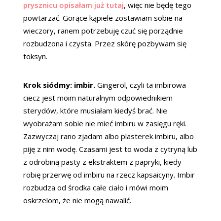
prysznicu opisałam już tutaj
, więc nie będę tego
powtarzać. Gorące kąpiele zostawiam sobie na
wieczory, ranem potrzebuję czuć się porządnie
rozbudzona i czysta. Przez skórę pozbywam się
toksyn.
Krok siódmy: imbir.
Gingerol, czyli ta imbirowa
ciecz jest moim naturalnym odpowiednikiem
sterydów, które musiałam kiedyś brać. Nie
wyobrażam sobie nie mieć imbiru w zasięgu ręki.
Zazwyczaj rano zjadam albo plasterek imbiru, albo
piję z nim wodę. Czasami jest to woda z cytryną lub
z odrobiną pasty z ekstraktem z papryki, kiedy
robię przerwę od imbiru na rzecz kapsaicyny. Imbir
rozbudza od środka całe ciało i mówi moim
oskrzelom, że nie mogą nawalić.