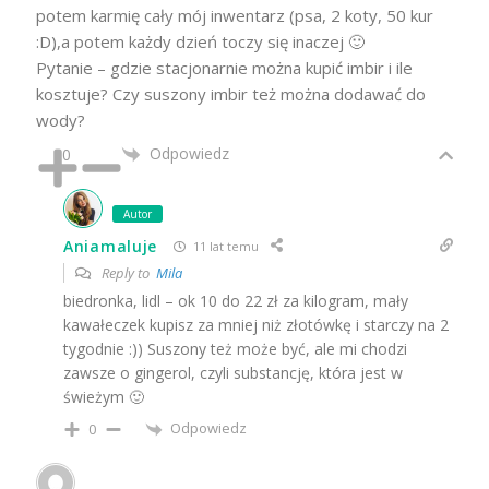
potem karmię cały mój inwentarz (psa, 2 koty, 50 kur
:D),a potem każdy dzień toczy się inaczej 🙂
Pytanie – gdzie stacjonarnie można kupić imbir i ile
kosztuje? Czy suszony imbir też można dodawać do
wody?
Odpowiedz
0
Autor
Aniamaluje
11 lat temu
Reply to
Mila
biedronka, lidl – ok 10 do 22 zł za kilogram, mały
kawałeczek kupisz za mniej niż złotówkę i starczy na 2
tygodnie :)) Suszony też może być, ale mi chodzi
zawsze o gingerol, czyli substancję, która jest w
świeżym 🙂
Odpowiedz
0