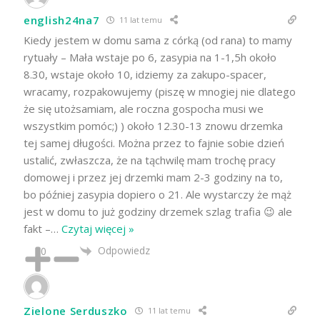
english24na7
11 lat temu
Kiedy jestem w domu sama z córką (od rana) to mamy
rytuały – Mała wstaje po 6, zasypia na 1-1,5h około
8.30, wstaje około 10, idziemy za zakupo-spacer,
wracamy, rozpakowujemy (piszę w mnogiej nie dlatego
że się utożsamiam, ale roczna gospocha musi we
wszystkim pomóc;) ) około 12.30-13 znowu drzemka
tej samej długości. Można przez to fajnie sobie dzień
ustalić, zwłaszcza, że na tąchwilę mam trochę pracy
domowej i przez jej drzemki mam 2-3 godziny na to,
bo później zasypia dopiero o 21. Ale wystarczy że mąż
jest w domu to już godziny drzemek szlag trafia 😉 ale
fakt –
…
Czytaj więcej »
Odpowiedz
0
Zielone Serduszko
11 lat temu