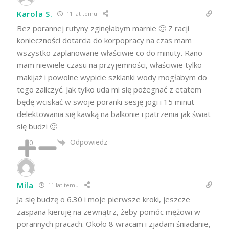
Karola S.
11 lat temu
Bez porannej rutyny zginęłabym marnie 🙂 Z racji
konieczności dotarcia do korpopracy na czas mam
wszystko zaplanowane właściwie co do minuty. Rano
mam niewiele czasu na przyjemności, właściwie tylko
makijaż i powolne wypicie szklanki wody mogłabym do
tego zaliczyć. Jak tylko uda mi się pożegnać z etatem
będę wciskać w swoje poranki sesję jogi i 15 minut
delektowania się kawką na balkonie i patrzenia jak świat
się budzi 🙂
Odpowiedz
0
Mila
11 lat temu
Ja się budzę o 6.30 i moje pierwsze kroki, jeszcze
zaspana kieruję na zewnątrz, żeby pomóc mężowi w
porannych pracach. Około 8 wracam i zjadam śniadanie,