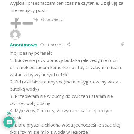
wyjścia i przeznaczam ten czas na czytanie. Dziękuję za
interesujący post!
Odpowiedz
0
Anonimowy
11 lat temu
moj idealny poranek:
1. Budze sie przy pomocy budzika (ale zeby nie robic
drzemek odkladam komorke na stol, tak abym musiala
wstac zeby wylaczyc budzik)
2. Od razu biorę euthyrox (mam przygotowany wraz z
butelką wody)
3. Przebieram się w ciuchy do cwiczen i staram sie
cwiczyc pol godziny
4. Myję zęby 2 minuty, zaczynam ssać olej po tym
56
czasie
5. Biorę prysznic chlodna woda jednocześnie ssąc olej
(kojarzy mi sie milo z woda w jeziorze)