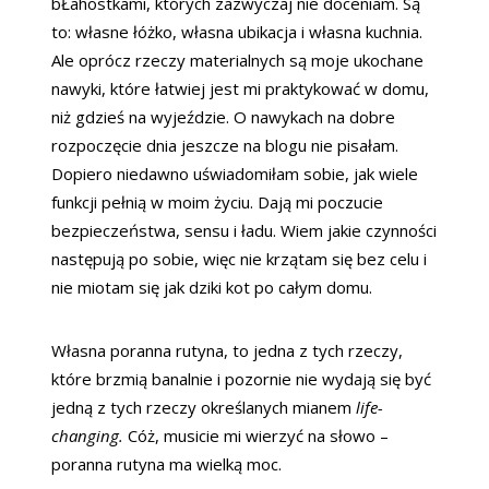
bŁahostkami, których zazwyczaj nie doceniam. Są
to: własne łóżko, własna ubikacja i własna kuchnia.
Ale oprócz rzeczy materialnych są moje ukochane
nawyki, które łatwiej jest mi praktykować w domu,
niż gdzieś na wyjeździe.
O nawykach na dobre
rozpoczęcie dnia jeszcze na blogu nie pisałam.
Dopiero niedawno uświadomiłam sobie, jak wiele
funkcji pełnią w moim życiu. Dają mi poczucie
bezpieczeństwa, sensu i ładu. Wiem jakie czynności
następują po sobie, więc nie krzątam się bez celu i
nie miotam się jak dziki kot po całym domu.
Własna poranna rutyna, to jedna z tych rzeczy,
które brzmią banalnie i pozornie nie wydają się być
jedną z tych rzeczy określanych mianem
life-
changing.
Cóż, musicie mi wierzyć na słowo –
poranna rutyna ma wielką moc.