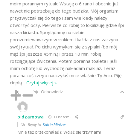
moim porannym rytuale.Wstaję o 6 rano i obecnie już
nawet nie potrzebuję do tego budzika. Mój organizm
przyzwyczaił się do tego i sam wie kiedy należy
otworzyć oczy. Pierwsze co robię to lokalizuję gdzie śpi
nasza kiciasta. Spoglądamy na siebie
porozumiewawczym wzrokiem i każda z nas zaczyna
swój rytuał. Po cichu wymykam się z sypialni (bo mój
mąż śpi jeszcze 45min.) i przez 10 min. robię
rozciągające ćwiczenia. Potem poranna toaleta i jeśli
mam ochotę lub wychodzę nakładam makijaż. Teraz
pora na coś czego nauczyłaś mnie właśnie Ty Aniu. Piję
ciepłą
…
Czytaj więcej »
Odpowiedz
0
pidzamowa
11 lat temu
Reply to
Katrin Mintzer
Mnie też przekonałaś (; Wciąż się trzymam!