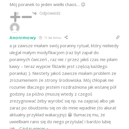
Mój poranek to jeden wielki chaos… 😉
Odpowiedz
0
Anonimowy
11 lat temu
a ja zawsze miałam swój poranny rytuał, który niekiedy
ulegał małym modyfikacjom (raz był zapał do
porannych ćwiczeń , raz nie / przez jakiś czas nie piłam
kawy – teraz wypicie filiżanki jest częścią każdego
poranka) :). Niestety jakoś zawsze miałam problem ze
zrozumieniem ze strony środowiska. Mój chłopak nie
rozumie dlaczego jestem rozdrażniona jak wstanę pół
godziny za późno (muszę wtedy z czegoś
zrezygnować żeby wyrobić się np. na zajęcia) albo jak
zaraz po obudzeniu się on do mnie wpadnie (to akurat
aktualny przykład wakacyjny) 😀 tlumaczę mu, że
uwielbiam rano się do niego przytulać i bardzo lubię
jak
…
Czytaj więcej »