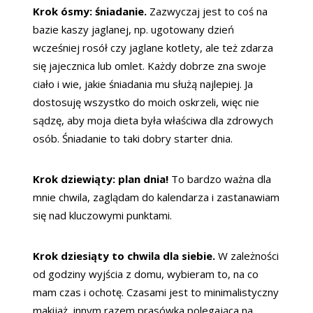
Krok ósmy: śniadanie.
Zazwyczaj jest to coś na
bazie kaszy jaglanej, np. ugotowany dzień
wcześniej rosół czy jaglane kotlety, ale też zdarza
się jajecznica lub omlet. Każdy dobrze zna swoje
ciało i wie, jakie śniadania mu służą najlepiej. Ja
dostosuję wszystko do moich oskrzeli, więc nie
sądzę, aby moja dieta była właściwa dla zdrowych
osób. Śniadanie to taki dobry starter dnia.
Krok dziewiąty: plan dnia!
To bardzo ważna dla
mnie chwila, zaglądam do kalendarza i zastanawiam
się nad kluczowymi punktami.
Krok dziesiąty to chwila dla siebie.
W zależności
od godziny wyjścia z domu, wybieram to, na co
mam czas i ochotę. Czasami jest to minimalistyczny
makijaż, innym razem prasówka polegająca na