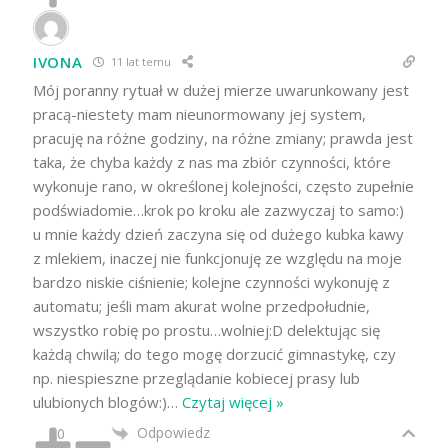
IVONA
11 lat temu
Mój poranny rytuał w dużej mierze uwarunkowany jest
pracą-niestety mam nieunormowany jej system,
pracuję na różne godziny, na różne zmiany; prawda jest
taka, że chyba każdy z nas ma zbiór czynności, które
wykonuje rano, w określonej kolejności, często zupełnie
podświadomie…krok po kroku ale zazwyczaj to samo:)
u mnie każdy dzień zaczyna się od dużego kubka kawy
z mlekiem, inaczej nie funkcjonuję ze względu na moje
bardzo niskie ciśnienie; kolejne czynności wykonuję z
automatu; jeśli mam akurat wolne przedpołudnie,
wszystko robię po prostu…wolniej:D delektując się
każdą chwilą; do tego mogę dorzucić gimnastykę, czy
np. niespieszne przeglądanie kobiecej prasy lub
ulubionych blogów:)
…
Czytaj więcej »
Odpowiedz
0