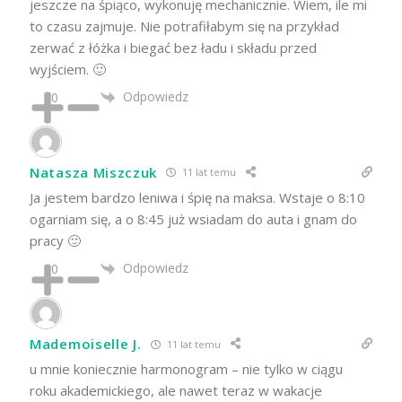
jeszcze na śpiąco, wykonuję mechanicznie. Wiem, ile mi
to czasu zajmuje. Nie potrafiłabym się na przykład
zerwać z łóżka i biegać bez ładu i składu przed
wyjściem. 🙂
Odpowiedz
0
Natasza Miszczuk
11 lat temu
Ja jestem bardzo leniwa i śpię na maksa. Wstaje o 8:10
ogarniam się, a o 8:45 już wsiadam do auta i gnam do
pracy 🙂
Odpowiedz
0
Mademoiselle J.
11 lat temu
u mnie koniecznie harmonogram – nie tylko w ciągu
roku akademickiego, ale nawet teraz w wakacje