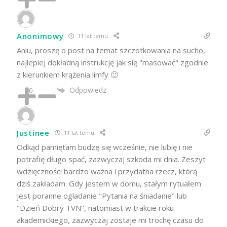
Anonimowy
11 lat temu
Aniu, proszę o post na temat szczotkowania na sucho,
najlepiej dokładną instrukcję jak się "masować" zgodnie
z kierunkiem krążenia limfy 🙂
Odpowiedz
0
Justinee
11 lat temu
Odkąd pamiętam budzę się wcześnie, nie lubię i nie
potrafię długo spać, zazwyczaj szkoda mi dnia. Zeszyt
wdzięczności bardzo ważna i przydatna rzecz, którą
dziś zakładam. Gdy jestem w domu, stałym rytuałem
jest poranne ogladanie "Pytania na śniadanie" lub
"Dzień Dobry TVN'', natomiast w trakcie roku
akademickiego, zazwyczaj zostaje mi trochę czasu do