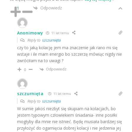
Odpowiedz
1
Anonimowy
11 lat temu
Reply to
szczurnięta
czy to jaką kolację jem ma znaczenie jak rano mi się
wstaje i ile mam energio bo szczerzę mówiąc nigdy nie
zwróciłam na to uwagi ?
Odpowiedz
0
szczurnięta
11 lat temu
Reply to
szczurnięta
W sumie jakoś niezbyt się skupiam na kolacjach, bo
jestem typowym człowiekiem śniadania- inne posiłki
mogłyby dla mnie nie istnieć. Będę musiała bardziej się
przyłożyć do ogarnięcia dobrej kolacji i nie jedzenia jej