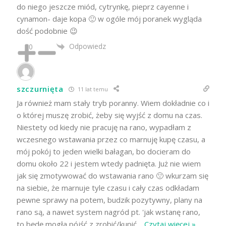
do niego jeszcze miód, cytrynkę, pieprz cayenne i
cynamon- daje kopa 🙂 w ogóle mój poranek wygląda
dość podobnie 😉
Odpowiedz
0
szczurnięta
11 lat temu
Ja również mam stały tryb poranny. Wiem dokładnie co i
o której muszę zrobić, żeby się wyjść z domu na czas.
Niestety od kiedy nie pracuję na rano, wypadłam z
wczesnego wstawania przez co marnuję kupę czasu, a
mój pokój to jeden wielki bałagan, bo docieram do
domu około 22 i jestem wtedy padnięta. Już nie wiem
jak się zmotywować do wstawania rano 🙁 wkurzam się
na siebie, że marnuje tyle czasu i cały czas odkładam
pewne sprawy na potem, budzik pozytywny, plany na
rano są, a nawet system nagród pt. 'jak wstanę rano,
to będę mogła pójść z zrobić/kupić
…
Czytaj więcej »