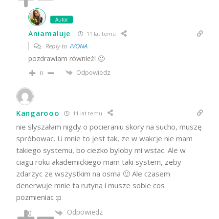
Autor
Aniamaluje
11 lat temu
Reply to
IVONA
pozdrawiam również! 🙂
Odpowiedz
0
Kangarooo
11 lat temu
nie slyszałam nigdy o pocieraniu skory na sucho, muszę
spróbowac. U mnie to jest tak, ze w wakcje nie mam
takiego systemu, bo ciezko byloby mi wstac. Ale w
ciagu roku akademickiego mam taki system, zeby
zdarzyc ze wszystkim na osma 🙂 Ale czasem
denerwuje mnie ta rutyna i musze sobie cos
pozmieniac :p
Odpowiedz
0