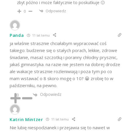
zbyt późno i może faktycznie to poskutkuje 🙂
Odpowiedz
0
Panda
11 lat temu
ja właśnie strasznie chciałabym wypracować coś
takiego: budzenie się o stałych porach, lekkie, zdrowe
śniadanie, masaż szczotką i poranny chłodny prysznic,
jakaś gimnastyka. na razie nie jestem na dobrej drodze
ale wakacje strasznie rozleniwiają i poza tym po co
mam wstawać o 8 skoro mogę o 10? 😀 zrobię to w
październiku, na pewno.
Odpowiedz
0
Katrin Mintzer
11 lat temu
Nie lubię niespodzianek i przejawia się to nawet w