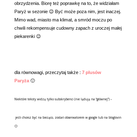
obrzydzenia. Biorę też poprawkę na to, że widziałam
Paryż w sezonie 😉 Być może poza nim, jest inaczej.
Mimo wad, miasto ma klimat, a smród moczu po
chwili rekompensuje cudowny zapach z uroczej małej
piekarenki 😉
dla równowagi, przeczytaj także :
7 plusów
Paryża
🙂
Niektóre teksty widzą tylko subskrybenci (nie lądują na “głównej”) –
jeśli chcesz być na bieżąco, zostań obserwatorem w google lub na bloglovin
🙂