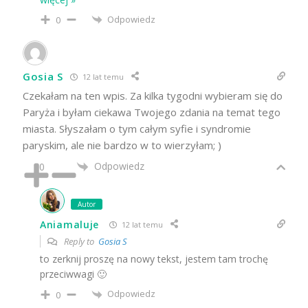
Odpowiedz
0
Gosia S
12 lat temu
Czekałam na ten wpis. Za kilka tygodni wybieram się do
Paryża i byłam ciekawa Twojego zdania na temat tego
miasta. Słyszałam o tym całym syfie i syndromie
paryskim, ale nie bardzo w to wierzyłam; )
Odpowiedz
0
Autor
Aniamaluje
12 lat temu
Reply to
Gosia S
to zerknij proszę na nowy tekst, jestem tam trochę
przeciwwagi 🙂
Odpowiedz
0