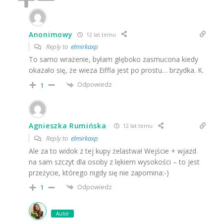
Anonimowy
12 lat temu
Reply to
elmirkaxp
To samo wrażenie, byłam głęboko zasmucona kiedy
okazało się, że wieza Eiffla jest po prostu… brzydka. K.
Odpowiedz
1
Agnieszka Rumińska
12 lat temu
Reply to
elmirkaxp
Ale za to widok z tej kupy żelastwa! Wejście + wjazd
na sam szczyt dla osoby z lękiem wysokości – to jest
przeżycie, którego nigdy się nie zapomina:-)
Odpowiedz
1
Autor