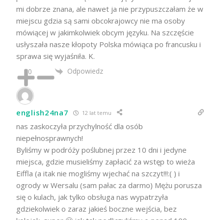
mi dobrze znana, ale nawet ja nie przypuszczałam że w
miejscu gdzia są sami obcokrajowcy nie ma osoby
mówiącej w jakimkolwiek obcym języku. Na szczęście
usłyszała nasze kłopoty Polska mówiąca po francusku i
sprawa się wyjaśniła. K.
Odpowiedz
0
english24na7
12 lat temu
nas zaskoczyła przychylność dla osób
niepełnosprawnych!
Byliśmy w podróży poślubnej przez 10 dni i jedyne
miejsca, gdzie musieliśmy zapłacić za wstęp to wieża
Eiffla (a itak nie mogliśmy wjechać na szczyt!!!:( ) i
ogrody w Wersalu (sam pałac za darmo) Mężu porusza
się o kulach, jak tylko obsługa nas wypatrzyła
gdziekolwiek o zaraz jakieś boczne wejścia, bez