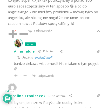
kolejek, super 🙂 jak tak podliczyliśmy o ponad 100
euro zaoszczędziliśmy w ten sposób 😀 a co do
angielskiego – nie mieliśmy problemu – mówię tylko po
angielsku, ale nikt się nie migał że 'nie umie' ani nic –
czasem nawet Polaków spotykaliśmy 😀
Odpowiedz
-1
Autor
Aniamaluje
12 lat temu
Reply to
english24na7
bardzo ciekawa wiadomość! Nie miałam o tym pojęcia
🙂
Odpowiedz
0
84
Karolina Franieczek
12 lat temu
Nie byłam jeszcze w Paryżu, ale osoby, które