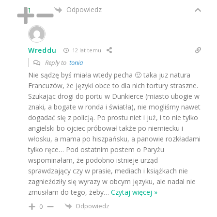
Odpowiedz
1
Wreddu
12 lat temu
Reply to
tonia
Nie sądzę byś miała wtedy pecha 🙂 taka juz natura
Francuzów, że języki obce to dla nich tortury straszne.
Szukając drogi do portu w Dunkierce (miasto ubogie w
znaki, a bogate w ronda i światła), nie mogliśmy nawet
dogadać się z policją. Po prostu niet i już, i to nie tylko
angielski bo ojciec próbował także po niemiecku i
włosku, a mama po hiszpańsku, a panowie rozkładami
tylko ręce… Pod ostatnim postem o Paryżu
wspominałam, że podobno istnieje urząd
sprawdzający czy w prasie, mediach i książkach nie
zagnieździły się wyrazy w obcym języku, ale nadal nie
zmusiłam do tego, żeby
…
Czytaj więcej »
Odpowiedz
0