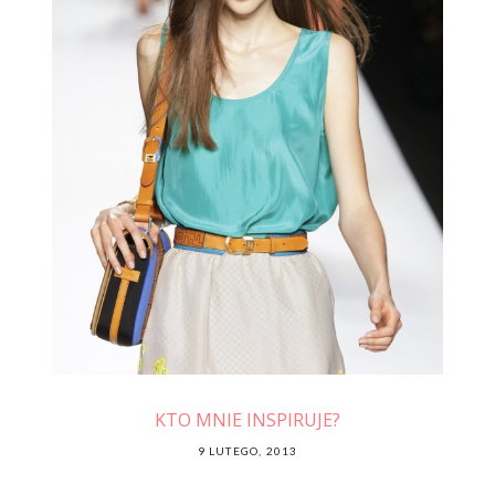
amym
KTO MNIE INSPIRUJE?
POSTED
9 LUTEGO, 2013
ON