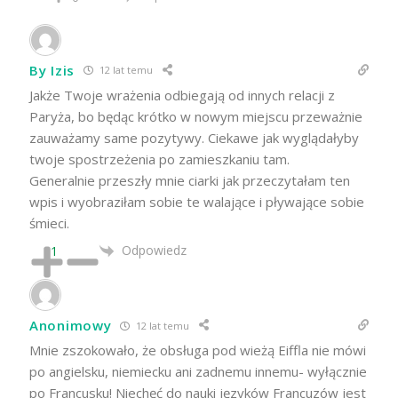
By Izis
12 lat temu
Jakże Twoje wrażenia odbiegają od innych relacji z
Paryża, bo będąc krótko w nowym miejscu przeważnie
zauważamy same pozytywy. Ciekawe jak wyglądałyby
twoje spostrzeżenia po zamieszkaniu tam.
Generalnie przeszły mnie ciarki jak przeczytałam ten
wpis i wyobraziłam sobie te walające i pływające sobie
śmieci.
Odpowiedz
1
Anonimowy
12 lat temu
Mnie zszokowało, że obsługa pod wieżą Eiffla nie mówi
po angielsku, niemiecku ani zadnemu innemu- wyłącznie
po Francusku! Niechęć do nauki języków Francuzów jest