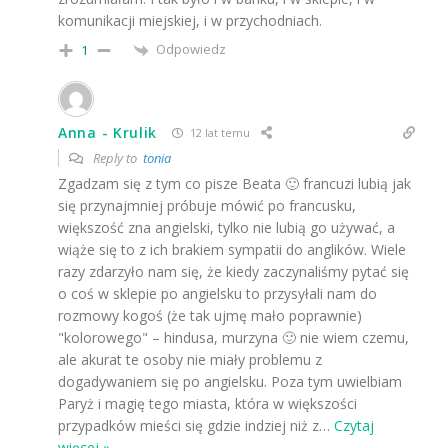
komunikacji miejskiej, i w przychodniach.
Odpowiedz
1
Anna - Krulik
12 lat temu
Reply to
tonia
Zgadzam się z tym co pisze Beata 🙂 francuzi lubią jak
się przynajmniej próbuje mówić po francusku,
większość zna angielski, tylko nie lubią go używać, a
wiąże się to z ich brakiem sympatii do anglików. Wiele
razy zdarzyło nam się, że kiedy zaczynaliśmy pytać się
o coś w sklepie po angielsku to przysyłali nam do
rozmowy kogoś (że tak ujmę mało poprawnie)
"kolorowego" – hindusa, murzyna 🙂 nie wiem czemu,
ale akurat te osoby nie miały problemu z
dogadywaniem się po angielsku. Poza tym uwielbiam
Paryż i magię tego miasta, która w większości
przypadków mieści się gdzie indziej niż z
…
Czytaj
więcej »