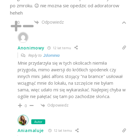
po zmroku. 😉 nie mozna sie opedzic od adoratorow
heheh
Odpowiedz
0
Anonimowy
12 lat temu
Reply to
2dominia
Mnie przydarzyła się w tych okolicach niemiła
przygoda, mimo awersji do krótkich spodenek czy
innych mini. Jakiś alfons stojący "na bramce" usiłował
wciągnąć mnie do lokalu, na szczęście nie byłam
sama, więc udało mi się wykaraskać. Najlepiej chyba w
ogóle nie pałętać się tam po zachodzie słońca.
Odpowiedz
0
Autor
Aniamaluje
12 lat temu