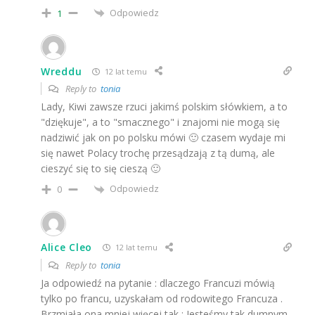
Odpowiedz
1
Wreddu
12 lat temu
Reply to
tonia
Lady, Kiwi zawsze rzuci jakimś polskim słówkiem, a to
"dziękuje", a to "smacznego" i znajomi nie mogą się
nadziwić jak on po polsku mówi 🙂 czasem wydaje mi
się nawet Polacy trochę przesądzają z tą dumą, ale
cieszyć się to się cieszą 🙂
Odpowiedz
0
Alice Cleo
12 lat temu
Reply to
tonia
Ja odpowiedź na pytanie : dlaczego Francuzi mówią
tylko po francu, uzyskałam od rodowitego Francuza .
Brzmiała ona mniej więcej tak : Jesteśmy tak dumnym