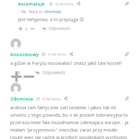
Aniamaluje
12 lat temu
Reply to
elmirkaxp
Jest nietypowa, a to przyciąga 😉
Odpowiedz
0
Anonimowy
12 lat temu
a gdzie w Paryżu nocowałas? znasz jakiś tani hostel?
Odpowiedz
0
2dominia
12 lat temu
arabow tam faktycznie zatrzesienie. i jakos tak mi
smutno z tego powodu, bo o ile jestem tolerancyjna to
przeraza mnie fala muzulmanow zalewajaca europe… ja
mialam "przyjemnosc" mieszkac zaraz przy moulin
rouge wiec nie radze w krotkich spodenkach wychodzic