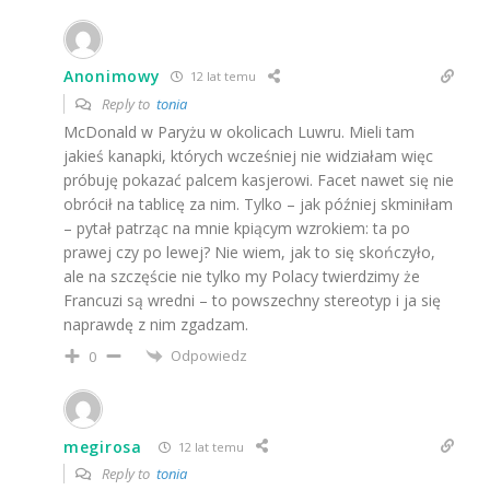
Anonimowy
12 lat temu
Reply to
tonia
McDonald w Paryżu w okolicach Luwru. Mieli tam
jakieś kanapki, których wcześniej nie widziałam więc
próbuję pokazać palcem kasjerowi. Facet nawet się nie
obrócił na tablicę za nim. Tylko – jak później skminiłam
– pytał patrząc na mnie kpiącym wzrokiem: ta po
prawej czy po lewej? Nie wiem, jak to się skończyło,
ale na szczęście nie tylko my Polacy twierdzimy że
Francuzi są wredni – to powszechny stereotyp i ja się
naprawdę z nim zgadzam.
Odpowiedz
0
megirosa
12 lat temu
Reply to
tonia