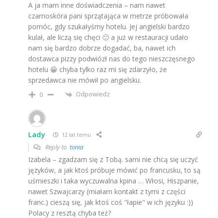
A ja mam inne doświadczenia – nam nawet
czarnoskóra pani sprzątająca w metrze próbowała
pomóc, gdy szukałyśmy hotelu. Jej angielski bardzo
kulał, ale liczą się chęci 🙂 a już w restauracji udało
nam się bardzo dobrze dogadać, ba, nawet ich
dostawca pizzy podwiózł nas do tego nieszczęsnego
hotelu 😀 chyba tylko raz mi się zdarzyło, że
sprzedawca nie mówił po angielsku.
Odpowiedz
0
Lady
12 lat temu
Reply to
tonia
Izabela – zgadzam się z Tobą. sami nie chcą się uczyć
języków, a jak ktoś próbuje mówić po francusku, to są
uśmieszki i taka wyczuwalna kpina … Włosi, Hiszpanie,
nawet Szwajcarzy (miałam kontakt z tymi z części
franc.) cieszą się, jak ktoś coś "łapie" w ich języku :))
Polacy z resztą chyba też?