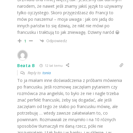
narodem, że nawet jeśli znamy jakiś język to używamy
tylko ojczystego. Skoro przyjeżdżasz do Francji to
mów po naszemu! – moja uwaga : jak oni jadą do
innych państw to się dziwią, że nikt nie mówi po
francusku i traktują to jak zniewagę. Dziwny naród 😀
Odpowiedz
1
Beata B
12 lat temu
Reply to
tonia
To ja miałam inne doświadczenia z próbami mówienia
po francusku. Jeśli rozmowę zaczęłam pytaniem czy
rozmówca zna angielski, to było że nie i nagle trzeba
znać perfekt francuski, żeby się dogadać, ale jeśli
zaczęłam od tego że słabo po francusku mówię, ale
potrzebuję … wtedy zawsze załatwiałam to, co
powinnam. Rozmawiali ze mnąmiło i na 10 różnych
sposobów tłumaczyli mi daną rzecz, póki nie
zrozumiałam. I tak było i w banku, i w sklepie, i w