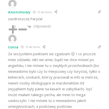
Anonimowy
12 lat temu
zazdroszczę Paryża!
Odpowiedz
0
tonia
12 lat temu
Ze wszystkimi punktami sie zgadzam 😉 I co jeszcze
mnie zdziwilo: nikt nie umie, bądź nie chce mówić po
angielsku, i nie mówie tu o zwyklych przechodniach (bo
niewiadomo bylo czy to miejscowy czy turysta), tylko o
kelnerach, osobach, którzy pracowali w info w metrze,
nawet osoby obsługujące w macdonaldzie itd
(wyjątkiem byly panie na kasach w zabytkach)- być
może miałam takiego pecha, ale mnie to mega
zaskoczyło. I nie mówie tu o niewiadomo jakich
umiejętnościach, a podstawy podstaw.