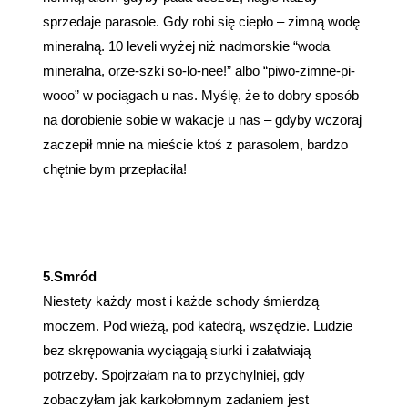
sprzedaje parasole. Gdy robi się ciepło – zimną wodę
mineralną. 10 leveli wyżej niż nadmorskie “woda
mineralna, orze-szki so-lo-nee!” albo “piwo-zimne-pi-
wooo” w pociągach u nas. Myślę, że to dobry sposób
na dorobienie sobie w wakacje u nas – gdyby wczoraj
zaczepił mnie na mieście ktoś z parasolem, bardzo
chętnie bym przepłaciła!
5.Smród
Niestety każdy most i każde schody śmierdzą
moczem. Pod wieżą, pod katedrą, wszędzie. Ludzie
bez skrępowania wyciągają siurki i załatwiają
potrzeby. Spojrzałam na to przychylniej, gdy
zobaczyłam jak karkołomnym zadaniem jest