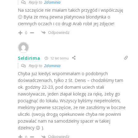
Reply to
2dominia
Na szczęście nie miałam takich przygód i współczuję
🙁 Była ze mną pewna platynowa blondynka o
ciemnych oczach i co drugi Arab robił jej zdjęcie!
Odpowiedz
0
Seldirima
12 lat temu
Reply to
2dominia
Chyba już kiedyś wspominałam o podobnych
doświadczeniach, tylko z St. Denis – chodziliśmy tam
ok. godziny 22-23, pod domami uciech stali
nawoływacze, jeden złapał kolegę za rękę, żeby go
pociągnąć do lokalu. Wszyscy byliśmy niepełnoletni,
mieliśmy pewnie szczęście, że nie zaszliśmy w boczne
uliczki. (swoją drogą opiekunowie chyba nie powinni
pozwalać nam na samodzielny spacer w takiej
dzielnicy 😉 ).
Odpowiedz
0