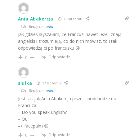
Ania Abakercja
12 lat temu
Reply to
tonia
jak gdzieś słyszałam, że Francuzi nawet jeżeli znają
angielski i zrozumieją, co do nich mówisz, to i tak
odpowiedzą ci po francusku 😛
Odpowiedz
0
siulka
12 lat temu
Reply to
tonia
Jest tak jak Ania Abakercja pisze – podchodzę do
Francuza:
– Do you speak English?
– Oui.
–> facepalm 😉
Odpowiedz
0