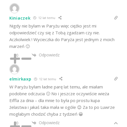
Kiniaczek
12 lat temu
Nigdy nie byłam w Paryżu więc ciężko jest mi
odpowiedzieć czy się z Tobą zgadzam czy nie.
Aczkolwiek ! Wycieczka do Paryża jest jednym z moich
marzeń 🙂
Odpowiedz
0
elmirkaxp
12 lat temu
W Paryżu byłam ładne parę lat temu, ale miałam
podobne odczucia 🙂 No i jeszcze oczywiście wieża
Eiffla za dnia – dla mnie to była po prostu kupa
żelastwa i jakaś taka mała w ogóle 😉 Za to po Luwrze
mogłabym chodzić chyba z tydzień 😀
Odpowiedz
0