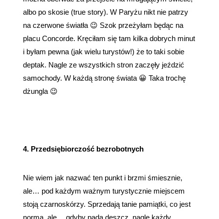
albo po skosie (true story). W Paryżu nikt nie patrzy
na czerwone światła 😉 Szok przeżyłam będąc na
placu Concorde. Kręciłam się tam kilka dobrych minut
i byłam pewna (jak wielu turystów!) że to taki sobie
deptak. Nagle ze wszystkich stron zaczęły jeździć
samochody. W każdą stronę świata 😀 Taka trochę
dżungla 😉
4. Przedsiębiorczość bezrobotnych
Nie wiem jak nazwać ten punkt i brzmi śmiesznie,
ale… pod każdym ważnym turystycznie miejscem
stoją czarnoskórzy. Sprzedają tanie pamiątki, co jest
normą, ale… gdyby pada deszcz, nagle każdy