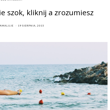
ie szok, kliknij a zrozumiesz
POSTED
IAMALUJE
19 SIERPNIA, 2015
ON