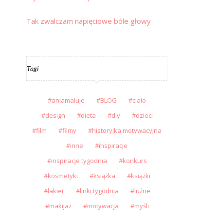
Tak zwalczam napięciowe bóle głowy
Tagi
aniamaluje
BLOG
ciało
design
dieta
diy
dzieci
film
filmy
historyjka motywacyjna
inne
inspiracje
inspiracje tygodnia
konkurs
kosmetyki
książka
książki
lakier
linki tygodnia
luźne
makijaż
motywacja
myśli