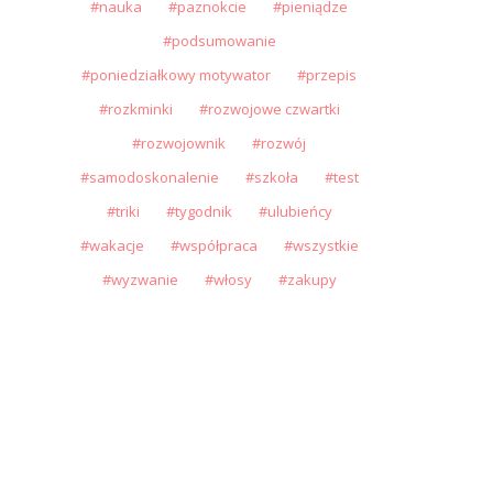
nauka
paznokcie
pieniądze
podsumowanie
poniedziałkowy motywator
przepis
rozkminki
rozwojowe czwartki
rozwojownik
rozwój
samodoskonalenie
szkoła
test
triki
tygodnik
ulubieńcy
wakacje
współpraca
wszystkie
wyzwanie
włosy
zakupy