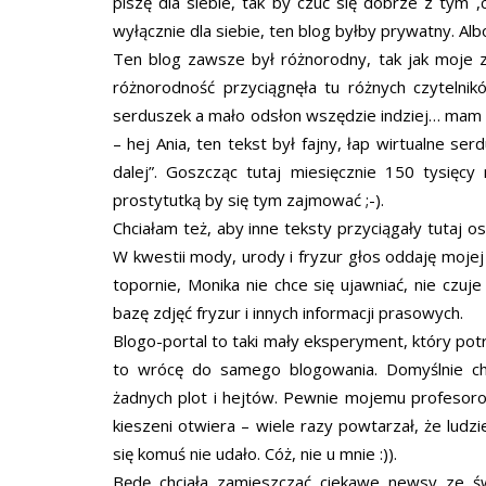
piszę dla siebie, tak by czuć się dobrze z tym
wyłącznie dla siebie, ten blog byłby prywatny. Al
Ten blog zawsze był różnorodny, tak jak moje z
różnorodność przyciągnęła tu różnych czytelni
serduszek a mało odsłon wszędzie indziej… mam ma
– hej Ania, ten tekst był fajny, łap wirtualne ser
dalej”. Goszcząc tutaj miesięcznie 150 tysięc
prostytutką by się tym zajmować ;-).
Chciałam też, aby inne teksty przyciągały tutaj 
W kwestii mody, urody i fryzur głos oddaję mojej 
topornie, Monika nie chce się ujawniać, nie czuje
bazę zdjęć fryzur i innych informacji prasowych.
Blogo-portal to taki mały eksperyment, który potrw
to wrócę do samego blogowania. Domyślnie ch
żadnych plot i hejtów. Pewnie mojemu profesorow
kieszeni otwiera – wiele razy powtarzał, że ludzi
się komuś nie udało. Cóż, nie u mnie :)).
Będę chciała zamieszczać ciekawe newsy ze świat