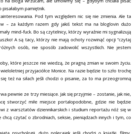
 ,co na bloga wrzucam, ale umówmy się – gdybym chciała pisać
bo pisałabym pamiętnik.
ainteresowania. Pod tym względem nic się nie zmienia. Ale ta
ków – za każdym razem gdy jakiś tekst ma na bloglovin dużo
ły mind-fuck. Bo są czytelnicy, którzy wyraźnie mi sygnalizują
duszko! A są tacy, którzy nie mają ochoty rozwinąć opcji “czytaj
y różnych osób, nie sposób zadowolić wszystkich. Nie jestem
osoby, które jeszcze nie wiedzą, że pragną zmian w swoim życiu.
wieloletniej przyjaciółce Monice. Na razie będzie to szło trochę
 się też na siłach jeśli chodzi o pisanie, za to ma przeogromną
a pewnie ze trzy miesiące. Jak się przyjmie – zostanie, jak nie,
cę stworzyć miłe miejsce portalopodobne, gdzie nie będzie
i z warsztatów dziennikarskich i studium reportażu nóż się w
e chcą czytać o zbrodniach, seksie, pieniądzach innych i tym, co
a psychologii, dużo polecajek jeśli chodzi o książki, filmy,