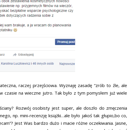
tateczna, raczej przejściowa. Wyznaję zasadę “zrób to źle, ale
w czasie na wieczne jutro. Tak było z tym pomysłem już wiele
 ściany? Rozwój osobisty jest super, ale doszło do zmęczenia
ego, np. mini-recenzję książki…ale było jakoś tak głupio,bo co,
lecam”? Jest Was bardzo dużo i macie różne oczekiwania. Jasne,