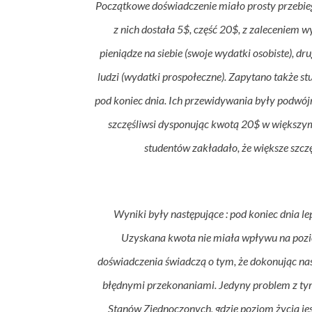
Początkowe doświadczenie miało prosty przebieg
z nich dostała 5$, część 20$, z zaleceniem 
pieniądze na siebie (swoje wydatki osobiste), 
ludzi (wydatki prospołeczne). Zapytano także stu
pod koniec dnia. Ich przewidywania były podwójn
szczęśliwsi dysponując kwotą 20$ w większym 
studentów zakładało, że większe szcz
Wyniki były następujące : pod koniec dnia le
Uzyskana kwota nie miała wpływu na pozi
doświadczenia świadczą o tym, że dokonując na
błędnymi przekonaniami. Jedyny problem z tym
Stanów Zjednoczonych, gdzie poziom życia jes