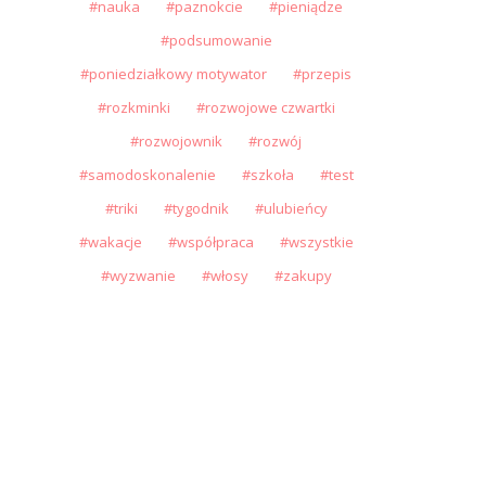
nauka
paznokcie
pieniądze
podsumowanie
poniedziałkowy motywator
przepis
rozkminki
rozwojowe czwartki
rozwojownik
rozwój
samodoskonalenie
szkoła
test
triki
tygodnik
ulubieńcy
wakacje
współpraca
wszystkie
wyzwanie
włosy
zakupy