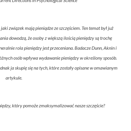
urrent Directions in Psychological Science
jaki związek mają pieniądze ze szczęściem. Ten temat był już 
nia dowodzą, że osoby z większą ilością pieniędzy są trochę 
eneralnie rola pieniędzy jest przeceniana. Badacze Dunn, Aknin i 
 różnych osób wpływa 
wydawanie 
pieniędzy w określony sposób. 
nak ja skupię się na tych, które zostały opisane w omawianym 
artykule.
eniędzy, który pomoże zmaksymalizować nasze szczęście? 