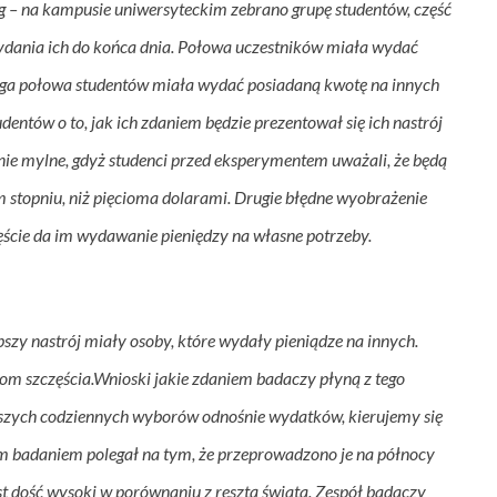
 – na kampusie uniwersyteckim zebrano grupę studentów, część 
wydania ich do końca dnia. Połowa uczestników miała wydać 
druga połowa studentów miała wydać posiadaną kwotę na innych 
dentów o to, jak ich zdaniem będzie prezentował się ich nastrój 
ie mylne, gdyż studenci przed eksperymentem uważali, że będą 
stopniu, niż pięcioma dolarami. Drugie błędne wyobrażenie 
ęście da im wydawanie pieniędzy na własne potrzeby.
pszy nastrój miały osoby, które wydały pieniądze na innych. 
om szczęścia.
Wnioski jakie zdaniem badaczy płyną z tego 
szych codziennych wyborów odnośnie wydatków, kierujemy się 
 badaniem polegał na tym, że przeprowadzono je na północy 
t dość wysoki w porównaniu z resztą świata.
Zespół badaczy 