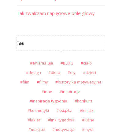
Tak zwalczam napięciowe bóle głowy
Tagi
aniamaluje
BLOG
ciało
design
dieta
diy
dzieci
film
filmy
historyjka motywacyjna
inne
inspiracje
inspiracje tygodnia
konkurs
kosmetyki
książka
książki
lakier
linki tygodnia
luźne
makijaż
motywacja
myśli