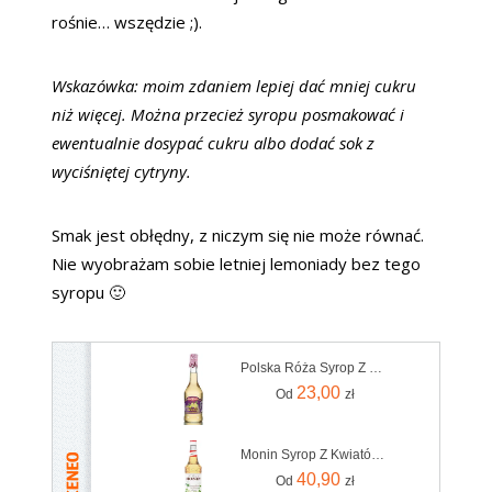
rośnie… wszędzie ;).
Wskazówka: moim zdaniem lepiej dać mniej cukru
niż więcej. Można przecież syropu posmakować i
ewentualnie dosypać cukru albo dodać sok z
wyciśniętej cytryny.
Smak jest obłędny, z niczym się nie może równać.
Nie wyobrażam sobie letniej lemoniady bez tego
syropu 🙂
Polska Róża Syrop Z Kwiatów Bzu 500Ml
23,00
Od
zł
Monin Syrop Z Kwiatów Czarnego Bzu Elder Flower 700ml
40,90
Od
zł