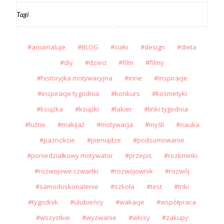
Tagi
aniamaluje
BLOG
ciało
design
dieta
diy
dzieci
film
filmy
historyjka motywacyjna
inne
inspiracje
inspiracje tygodnia
konkurs
kosmetyki
książka
książki
lakier
linki tygodnia
luźne
makijaż
motywacja
myśli
nauka
paznokcie
pieniądze
podsumowanie
poniedziałkowy motywator
przepis
rozkminki
rozwojowe czwartki
rozwojownik
rozwój
samodoskonalenie
szkoła
test
triki
tygodnik
ulubieńcy
wakacje
współpraca
wszystkie
wyzwanie
włosy
zakupy