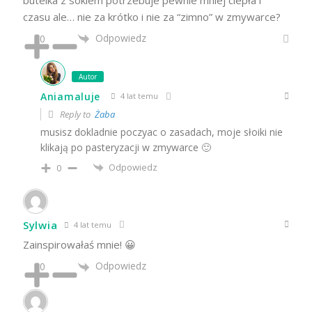
czasu ale… nie za krótko i nie za “zimno” w zmywarce?
Odpowiedz
0
Autor
Aniamaluje
4 lat temu
Reply to
Żaba
musisz dokladnie poczyac o zasadach, moje słoiki nie
klikają po pasteryzacji w zmywarce 🙂
Odpowiedz
0
Sylwia
4 lat temu
Zainspirowałaś mnie! 😀
Odpowiedz
0