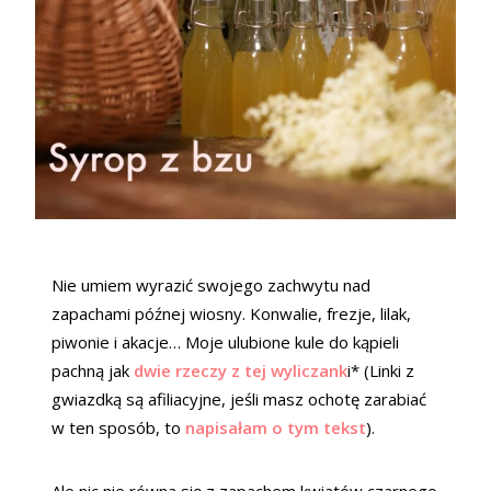
Nie umiem wyrazić swojego zachwytu nad
zapachami późnej wiosny. Konwalie, frezje, lilak,
piwonie i akacje… Moje ulubione kule do kąpieli
pachną jak
dwie rzeczy z tej wyliczank
i* (Linki z
gwiazdką są afiliacyjne, jeśli masz ochotę zarabiać
w ten sposób, to
napisałam o tym tekst
).
Ale nic nie równa się z zapachem kwiatów czarnego