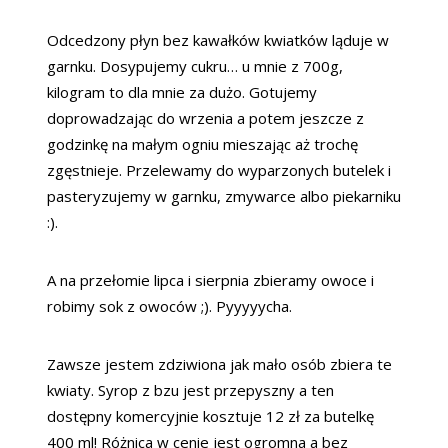
Odcedzony płyn bez kawałków kwiatków ląduje w
garnku. Dosypujemy cukru… u mnie z 700g,
kilogram to dla mnie za dużo. Gotujemy
doprowadzając do wrzenia a potem jeszcze z
godzinkę na małym ogniu mieszając aż trochę
zgęstnieje. Przelewamy do wyparzonych butelek i
pasteryzujemy w garnku, zmywarce albo piekarniku
:).
A na przełomie lipca i sierpnia zbieramy owoce i
robimy sok z owoców ;). Pyyyyycha.
Zawsze jestem zdziwiona jak mało osób zbiera te
kwiaty. Syrop z bzu jest przepyszny a ten
dostępny komercyjnie kosztuje 12 zł za butelkę
400 ml! Różnica w cenie jest ogromna a bez