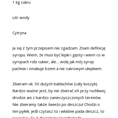
1 kg cukru
Litr wody
Cytryna
Ja się z tym przepisem nie zgadzam. Znam definicję
syropu. Wiem, że musi być lepki i gęsty i wiem co w
syropach robi cukier, ale… wolę jak mój syrop
pachnie i smakuje bzem a nie cukrowym ulepkiem.
Zbieram ok. 30 dużych baldachów (cały koszyk).
Bardzo ważne jest, by nie zbierać ich przy ruchliwej
drodze ani z bardzo zanieczyszczonych terenów.
Nie zbieramy także świeżo po deszczu! Chodzi o
ten pyłek. Jeśli czytasz to i właśnie pada deszcz, to
poczekaj. Za 2 dni kolejne kwiatki będą