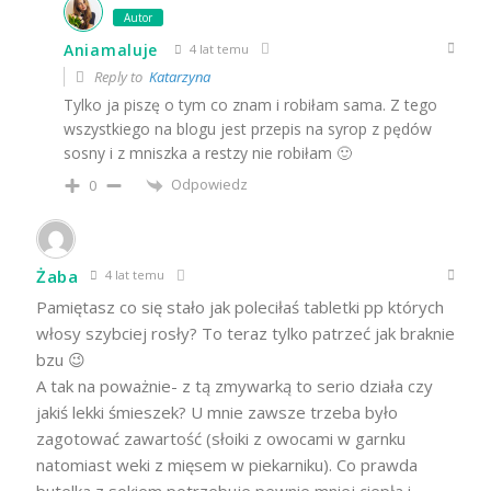
Autor
Aniamaluje
4 lat temu
Reply to
Katarzyna
Tylko ja piszę o tym co znam i robiłam sama. Z tego
wszystkiego na blogu jest przepis na syrop z pędów
sosny i z mniszka a restzy nie robiłam 🙂
Odpowiedz
0
Żaba
4 lat temu
Pamiętasz co się stało jak poleciłaś tabletki pp których
włosy szybciej rosły? To teraz tylko patrzeć jak braknie
bzu 😉
A tak na poważnie- z tą zmywarką to serio działa czy
jakiś lekki śmieszek? U mnie zawsze trzeba było
zagotować zawartość (słoiki z owocami w garnku
natomiast weki z mięsem w piekarniku). Co prawda
butelka z sokiem potrzebuje pewnie mniej ciepła i