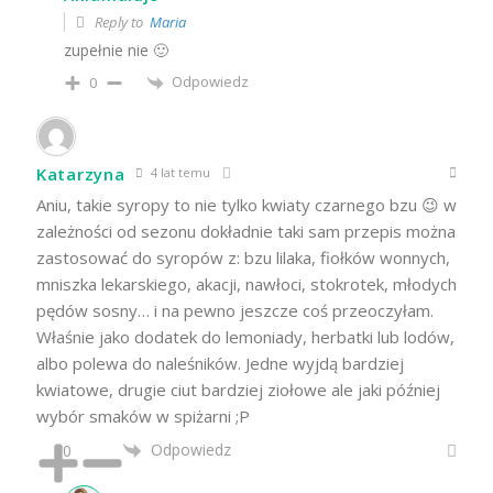
Reply to
Maria
zupełnie nie 🙂
Odpowiedz
0
Katarzyna
4 lat temu
Aniu, takie syropy to nie tylko kwiaty czarnego bzu 😉 w
zależności od sezonu dokładnie taki sam przepis można
zastosować do syropów z: bzu lilaka, fiołków wonnych,
mniszka lekarskiego, akacji, nawłoci, stokrotek, młodych
pędów sosny… i na pewno jeszcze coś przeoczyłam.
Właśnie jako dodatek do lemoniady, herbatki lub lodów,
albo polewa do naleśników. Jedne wyjdą bardziej
kwiatowe, drugie ciut bardziej ziołowe ale jaki później
wybór smaków w spiżarni ;P
Odpowiedz
0