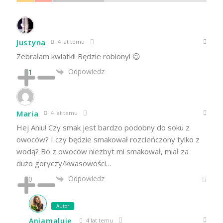
Justyna
4 lat temu
Zebrałam kwiatki! Będzie robiony! 😉
Odpowiedz
1
Maria
4 lat temu
Hej Aniu! Czy smak jest bardzo podobny do soku z
owoców? I czy będzie smakował rozcieńczony tylko z
wodą? Bo z owoców niezbyt mi smakował, miał za
dużo goryczy/kwasowości…
Odpowiedz
0
Autor
Aniamaluje
4 lat temu