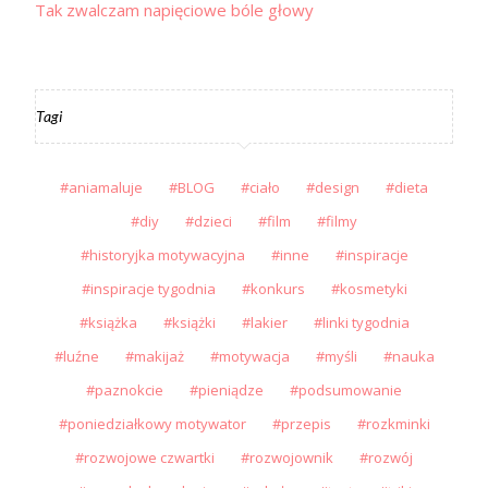
Tak zwalczam napięciowe bóle głowy
Tagi
aniamaluje
BLOG
ciało
design
dieta
diy
dzieci
film
filmy
historyjka motywacyjna
inne
inspiracje
inspiracje tygodnia
konkurs
kosmetyki
książka
książki
lakier
linki tygodnia
luźne
makijaż
motywacja
myśli
nauka
paznokcie
pieniądze
podsumowanie
poniedziałkowy motywator
przepis
rozkminki
rozwojowe czwartki
rozwojownik
rozwój