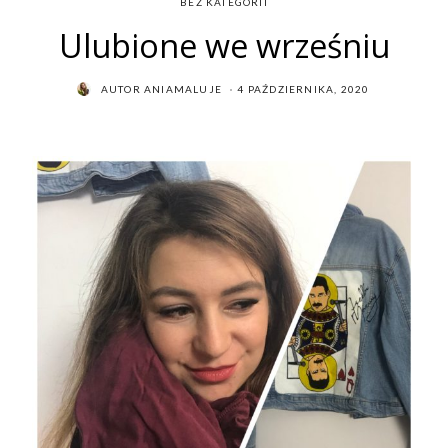
BEZ KATEGORII
Ulubione we wrześniu
POSTED
AUTOR
ANIAMALUJE
4 PAŹDZIERNIKA, 2020
ON