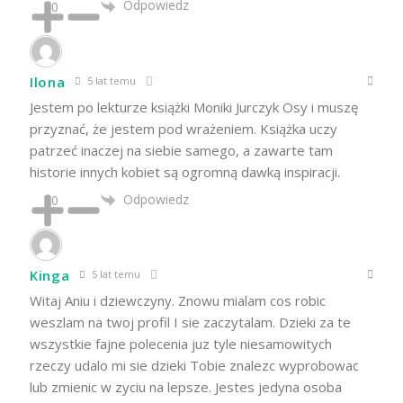
Odpowiedz
0
Ilona
5 lat temu
Jestem po lekturze książki Moniki Jurczyk Osy i muszę
przyznać, że jestem pod wrażeniem. Książka uczy
patrzeć inaczej na siebie samego, a zawarte tam
historie innych kobiet są ogromną dawką inspiracji.
Odpowiedz
0
Kinga
5 lat temu
Witaj Aniu i dziewczyny. Znowu mialam cos robic
weszlam na twoj profil I sie zaczytalam. Dzieki za te
wszystkie fajne polecenia juz tyle niesamowitych
rzeczy udalo mi sie dzieki Tobie znalezc wyprobowac
lub zmienic w zyciu na lepsze. Jestes jedyna osoba