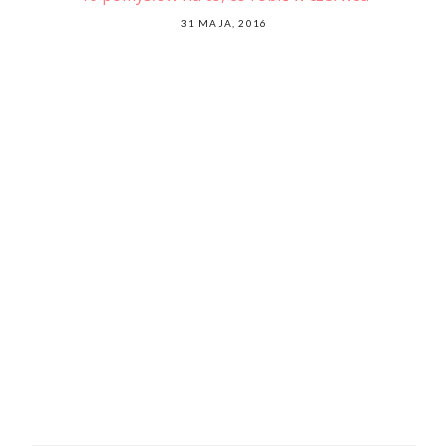
odu
POSTED
31 MAJA, 2016
ON