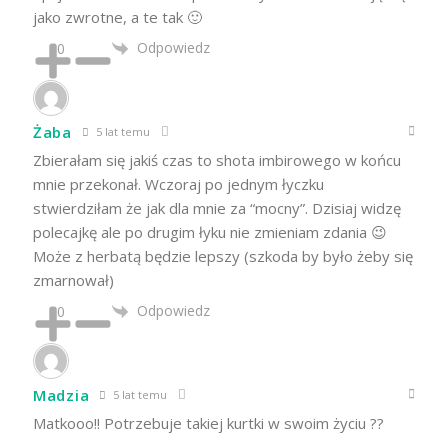
jako zwrotne, a te tak 🙂
Odpowiedz
0
Żaba
5 lat temu
Zbierałam się jakiś czas to shota imbirowego w końcu
mnie przekonał. Wczoraj po jednym łyczku
stwierdziłam że jak dla mnie za “mocny”. Dzisiaj widzę
polecajkę ale po drugim łyku nie zmieniam zdania 😉
Może z herbatą będzie lepszy (szkoda by było żeby się
zmarnował)
Odpowiedz
0
Madzia
5 lat temu
Matkooo!! Potrzebuje takiej kurtki w swoim życiu ??