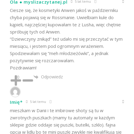
Ola ● myslizaczytanej.pl
5 lat temu
Ciesze się, że kosmetyki Anwen jakoś w październiku
chyba pojawią się w Rossmanie. Uwielbiam kule do
kąpieli, najczęściej kupowałam te z Lusha, więc chętnie
spróbuję tych od Anwen.
“Dziewczyny znikąd” też udało mi się przeczytać w tym
miesiącu, i jestem pod ogromnym wrażeniem.
Spodziewałam się “meh młodzieżówki”, a jednak
pozytywnie się rozczarowałam.
Pozdrawiam!
Odpowiedz
0
Imię*
5 lat temu
mieszkam w Danii i te imbirowe shoty są tu w
zwrotnych puszkach (mamy tu automaty w kazdym
sklepie gdzie oddaje się puszki, butelki, szklo). fajna
opcja w lidlu bo te mini puszki zwykle nie kwalifikują się