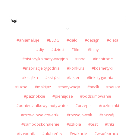
Tagi
aniamaluje
BLOG
ciało
design
dieta
diy
dzieci
film
filmy
historyjka motywacyjna
inne
inspiracje
inspiracje tygodnia
konkurs
kosmetyki
książka
książki
lakier
linki tygodnia
luźne
makijaż
motywacja
myśli
nauka
paznokcie
pieniądze
podsumowanie
poniedziałkowy motywator
przepis
rozkminki
rozwojowe czwartki
rozwojownik
rozwój
samodoskonalenie
szkoła
test
triki
tygodnik
ulubieńcy
wakacje
współpraca