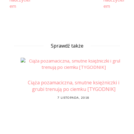
Sprawdź także
K]
Ciąża pozamaciczna, smutne księżniczki i
grubi trenują po ciemku [TYGODNIK]
POSTED
7 LISTOPADA, 2018
ON