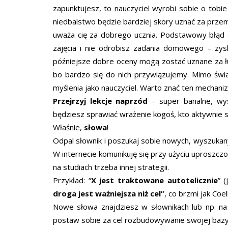
zapunktujesz, to nauczyciel wyrobi sobie o tobi
niedbalstwo będzie bardziej skory uznać za prze
uważa cię za dobrego ucznia. Podstawowy błąd at
zajęcia i nie odrobisz zadania domowego – zysk
późniejsze dobre oceny mogą zostać uznane za łut 
bo bardzo się do nich przywiązujemy. Mimo świ
myślenia jako nauczyciel. Warto znać ten mechani
Przejrzyj lekcje naprzód
– super banalne, wys
będziesz sprawiać wrażenie kogoś, kto aktywnie sł
Właśnie,
słowa
!
Odpal słownik i poszukaj sobie nowych, wyszukan
W internecie komunikuję się przy użyciu uproszczon
na studiach trzeba innej strategii.
Przykład: “
X jest traktowane autotelicznie
” 
droga jest ważniejsza niż cel”
, co brzmi jak Coel
Nowe słowa znajdziesz w słownikach lub np. na “
postaw sobie za cel rozbudowywanie swojej bazy