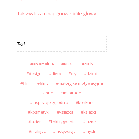
Tak zwalczam napięciowe bóle głowy
Tagi
aniamaluje
BLOG
ciało
design
dieta
diy
dzieci
film
filmy
historyjka motywacyjna
inne
inspiracje
inspiracje tygodnia
konkurs
kosmetyki
książka
książki
lakier
linki tygodnia
luźne
makijaż
motywacja
myśli