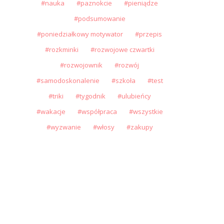
nauka
paznokcie
pieniądze
podsumowanie
poniedziałkowy motywator
przepis
rozkminki
rozwojowe czwartki
rozwojownik
rozwój
samodoskonalenie
szkoła
test
triki
tygodnik
ulubieńcy
wakacje
współpraca
wszystkie
wyzwanie
włosy
zakupy