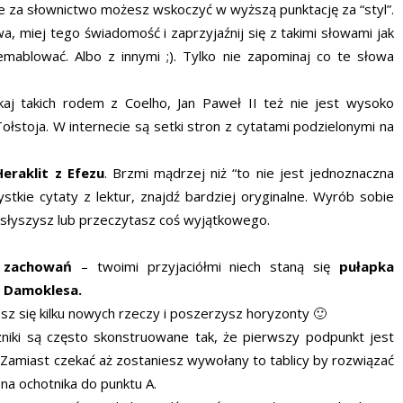
e za słownictwo możesz wskoczyć w wyższą punktację za “styl”.
a, miej tego świadomość i zaprzyjaźnij się z takimi słowami jak
emablować. Albo z innymi ;). Tylko nie zapominaj co te słowa
aj takich rodem z Coelho, Jan Paweł II też nie jest wysoko
Tołstoja. W internecie są setki stron z cytatami podzielonymi na
eraklit z Efezu
. Brzmi mądrzej niż “to nie jest jednoznaczna
stkie cytaty z lektur, znajdź bardziej oryginalne. Wyrób sobie
słyszysz lub przeczytasz coś wyjątkowego.
w zachowań
– twoimi przyjaciółmi niech staną się
pułapka
z Damoklesa.
esz się kilku nowych rzeczy i poszerzysz horyzonty 🙂
iki są często skonstruowane tak, że pierwszy podpunkt jest
. Zamiast czekać aż zostaniesz wywołany to tablicy by rozwiązać
 na ochotnika do punktu A.