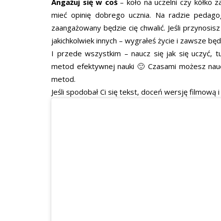
Angażuj się w coś
– koło na uczelni czy kółko 
mieć opinię dobrego ucznia. Na radzie pedago
zaangażowany będzie cię chwalić. Jeśli przynosisz
jakichkolwiek innych – wygrałeś życie i zawsze bę
I przede wszystkim – naucz się jak się uczyć, t
metod efektywnej nauki 🙂 Czasami możesz nauczy
metod.
Jeśli spodobał Ci się tekst, doceń wersję filmową i