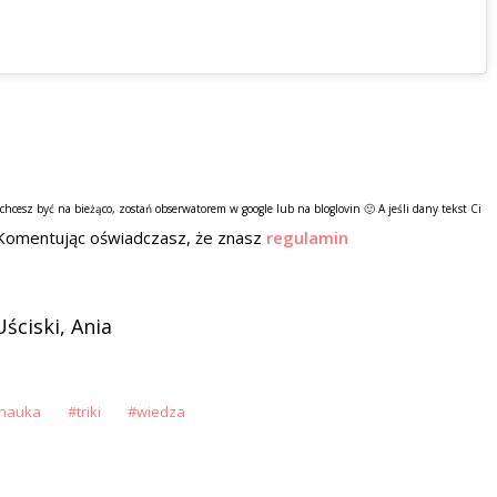
 chcesz być na bieżąco, zostań obserwatorem w google lub na bloglovin 🙂 A jeśli dany tekst Ci
Komentując oświadczasz, że znasz
regulamin
Uściski, Ania
nauka
triki
wiedza