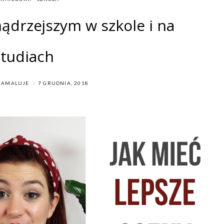
ądrzejszym w szkole i na
studiach
POSTED
IAMALUJE
7 GRUDNIA, 2018
ON