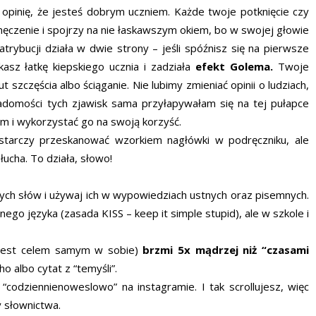
e opinię, że jesteś dobrym uczniem. Każde twoje potknięcie czy
męczenie i spojrzy na nie łaskawszym okiem, bo w swojej głowie
rybucji działa w dwie strony – jeśli spóźnisz się na pierwsze
asz łatkę kiepskiego ucznia i zadziała
efekt Golema.
Twoje
szczęścia albo ściąganie. Nie lubimy zmieniać opinii o ludziach,
adomości tych zjawisk sama przyłapywałam się na tej pułapce
zm i wykorzystać go na swoją korzyść.
tarczy przeskanować wzorkiem nagłówki w podręczniku, ale
ucha. To działa, słowo!
ych słów i używaj ich w wypowiedziach ustnych oraz pisemnych.
ego języka (zasada KISS – keep it simple stupid), ale w szkole i
(jest celem samym w sobie)
brzmi 5x mądrzej niż “czasami
ho albo cytat z “temyśli”.
codziennienoweslowo” na instagramie. I tak scrollujesz, więc
 słownictwa.