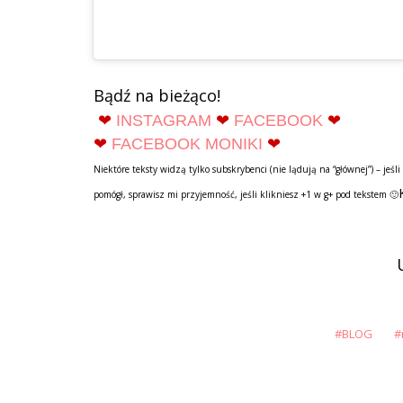
Bądź na bieżąco!
❤
INSTAGRAM
❤
FACEBOOK
❤
❤
FACEBOOK MONIKI
❤
Niektóre teksty widzą tylko subskrybenci (nie lądują na “głównej”) –
jeśli
pomógł, sprawisz mi przyjemność, jeśli klikniesz +1 w g+ pod tekstem 🙂
BLOG