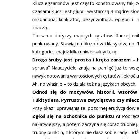
Klucz egzaminów jest często konstruowany tak, ż
Czasami klucz jest głupi i wystarczą 3 mądre słow
mizoandria, kunktator, dezynwoltura, epigon i 
znaczą.
To samo dotyczy mądrych cytatów. Raczej unik
punktowany. Stawiaj na filozofów i klasyków, np. 
kategorie, znajdź kilka uniwersalnych, np.
Droga śruby jest prosta i kręta zarazem – H
sprawa” Nauczyciele znają na pamięć już te wszy
nawyk notowania wartościowych cytatów ilekroć u
Ah, no właśnie – to działa też na językach obcych.
Odnoś się do motywów, historii, wzoró
Tukitydesa, Pyrrusowe zwycięstwo czy miec
Przy okazji uprawiania tej pozornej erudycji dowi
Zgłoś się na ochotnika do punktu A!
Podręczn
najłatwiejszy, a potem zaczyna się coraz trudniej
trudny punkt h, z którym nie dasz sobie rady – idź