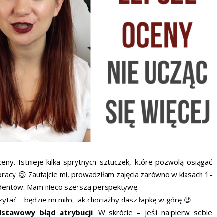
ny. Istnieje kilka sprytnych sztuczek, które pozwolą osiągać
pracy 😉 Zaufajcie mi, prowadziłam zajęcia zarówno w klasach 1-
tudentów. Mam nieco szerszą perspektywę.
zytać – będzie mi miło, jak chociażby dasz łapkę w górę 😉
stawowy błąd atrybucji
. W skrócie – jeśli najpierw sobie