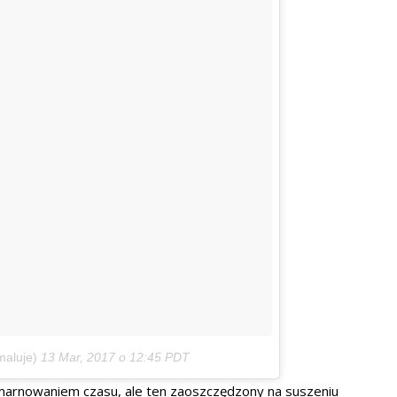
maluje)
13 Mar, 2017 o 12:45 PDT
marnowaniem czasu, ale ten zaoszczędzony na suszeniu