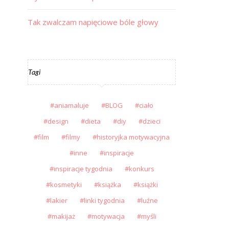
Tak zwalczam napięciowe bóle głowy
Tagi
aniamaluje
BLOG
ciało
design
dieta
diy
dzieci
film
filmy
historyjka motywacyjna
inne
inspiracje
inspiracje tygodnia
konkurs
kosmetyki
książka
książki
lakier
linki tygodnia
luźne
makijaż
motywacja
myśli