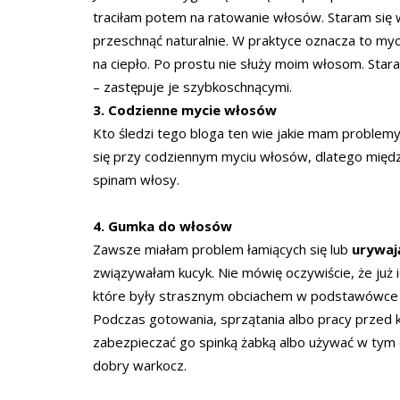
traciłam potem na ratowanie włosów. Staram się w
przeschnąć naturalnie. W praktyce oznacza to myci
na ciepło. Po prostu nie służy moim włosom. Star
– zastępuje je szybkoschnącymi.
3. Codzienne mycie włosów
Kto śledzi tego bloga ten wie jakie mam problemy
się przy codziennym myciu włosów, dlatego mię
spinam włosy.
4. Gumka do włosów
Zawsze miałam problem łamiących się lub
urywaj
związywałam kucyk. Nie mówię oczywiście, że już 
które były strasznym obciachem w podstawówce j
Podczas gotowania, sprzątania albo pracy przed k
zabezpieczać go spinką żabką albo używać w tym c
dobry warkocz.