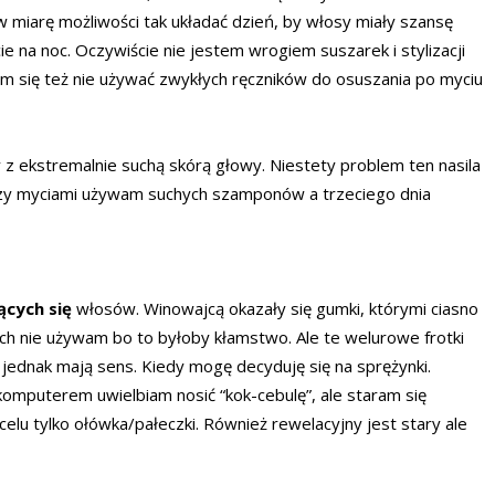
 miarę możliwości tak układać dzień, by włosy miały szansę
e na noc. Oczywiście nie jestem wrogiem suszarek i stylizacji
am się też nie używać zwykłych ręczników do osuszania po myciu
 z ekstremalnie suchą skórą głowy. Niestety problem ten nasila
dzy myciami używam suchych szamponów a trzeciego dnia
ących się
włosów. Winowajcą okazały się gumki, którymi ciasno
ich nie używam bo to byłoby kłamstwo. Ale te welurowe frotki
ednak mają sens. Kiedy mogę decyduję się na sprężynki.
omputerem uwielbiam nosić “kok-cebulę”, ale staram się
elu tylko ołówka/pałeczki. Również rewelacyjny jest stary ale