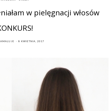
łniałam w pielęgnacji włosów
KONKURS!
POSTED
IAMALUJE
8 KWIETNIA, 2017
ON