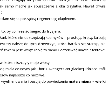
 tak samo mądre jak spuszczenie z oka trzylatka. Nawet chwila
🙁
siłam się na porządną regenerację olaplexem.
to, by co miesiąc biegać do fryzjera.
żanki które nie oszczędzają kosmyków – prostują, kręcą, farbują
iestety należę do tych dziewczyn, które bardzo się starają, ale
leństwem jest wciąż robić to samo i oczekiwać innych efektów”,
, które niszczyły moje włosy.
 miała czupryny jak Thor z Avengers ani gładkiej i lśniącej tafli
łosów najlepsze co możliwe.
o wyeliminowania i pasują do powiedzenia
mała zmiana – wielki