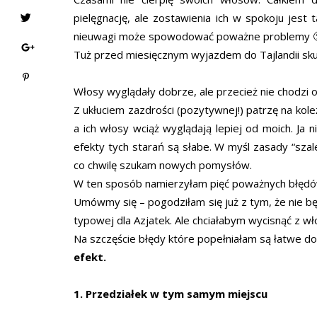
pielęgnację, ale zostawienia ich w spokoju jest
nieuwagi może spowodować poważne problemy 
Tuż przed miesięcznym wyjazdem do Tajlandii sku
Włosy wyglądały dobrze, ale przecież nie chodzi o 
Z ukłuciem zazdrości (pozytywnej!) patrzę na kole
a ich włosy wciąż wyglądają lepiej od moich. Ja n
efekty tych starań są słabe. W myśl zasady “sza
co chwilę szukam nowych pomysłów.
W ten sposób namierzyłam pięć poważnych błędów
Umówmy się – pogodziłam się już z tym, że nie będę
typowej dla Azjatek. Ale chciałabym wycisnąć z w
Na szczęście błędy które popełniałam są łatwe d
efekt.
1. Przedziałek w tym samym miejscu