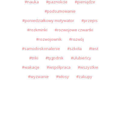
nauka
paznokcie
pieniądze
podsumowanie
poniedziałkowy motywator
przepis
rozkminki
rozwojowe czwartki
rozwojownik
rozwój
samodoskonalenie
szkoła
test
triki
tygodnik
ulubieńcy
wakacje
współpraca
wszystkie
wyzwanie
włosy
zakupy