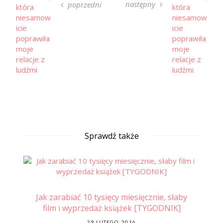
następny
poprzedni
Sprawdź także
Jak zarabiać 10 tysięcy miesięcznie, słaby
film i wyprzedaż książek [TYGODNIK]
wa
POSTED
29 LUTEGO, 2016