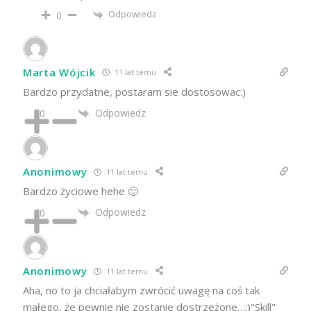
Odpowiedz
0
Marta Wójcik
11 lat temu
Bardzo przydatne, postaram sie dostosowac:)
Odpowiedz
0
Anonimowy
11 lat temu
Bardzo życiowe hehe 🙂
Odpowiedz
0
Anonimowy
11 lat temu
Aha, no to ja chciałabym zwrócić uwagę na coś tak
małego, że pewnie nie zostanie dostrzeżone…;)"Skill"