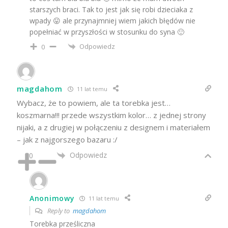
starszych braci. Tak to jest jak się robi dzieciaka z
wpady 😛 ale przynajmniej wiem jakich błędów nie
popełniać w przyszłości w stosunku do syna 🙂
Odpowiedz
0
magdahom
11 lat temu
Wybacz, że to powiem, ale ta torebka jest…
koszmarna!!! przede wszystkim kolor… z jednej strony
nijaki, a z drugiej w połączeniu z designem i materiałem
– jak z najgorszego bazaru :/
Odpowiedz
0
Anonimowy
11 lat temu
Reply to
magdahom
Torebka prześliczna