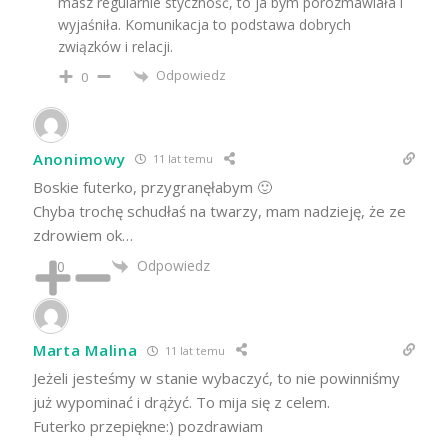
masz regularnie styczność, to ja bym porozmawiała i
wyjaśniła. Komunikacja to podstawa dobrych
związków i relacji.
Odpowiedz
0
Anonimowy
11 lat temu
Boskie futerko, przygranęłabym 🙂
Chyba trochę schudłaś na twarzy, mam nadzieję, że ze
zdrowiem ok…
Odpowiedz
0
Marta Malina
11 lat temu
Jeżeli jesteśmy w stanie wybaczyć, to nie powinniśmy
już wypominać i drążyć. To mija się z celem.
Futerko przepiękne:) pozdrawiam