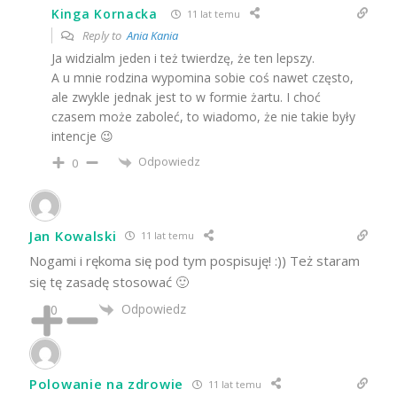
Kinga Kornacka
11 lat temu
Reply to
Ania Kania
Ja widzialm jeden i też twierdzę, że ten lepszy.
A u mnie rodzina wypomina sobie coś nawet często,
ale zwykle jednak jest to w formie żartu. I choć
czasem może zaboleć, to wiadomo, że nie takie były
intencje 😉
Odpowiedz
0
Jan Kowalski
11 lat temu
Nogami i rękoma się pod tym pospisuję! :)) Też staram
się tę zasadę stosować 🙂
Odpowiedz
0
Polowanie na zdrowie
11 lat temu