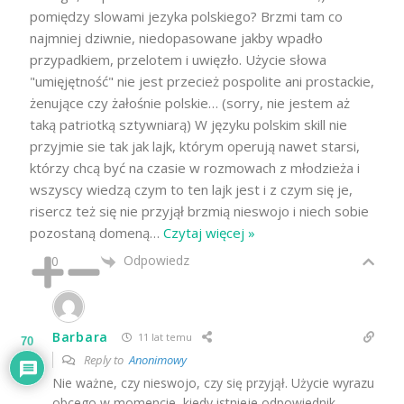
pomiędzy slowami jezyka polskiego? Brzmi tam co
najmniej dziwnie, niedopasowane jakby wpadło
przypadkiem, przelotem i uwięzło. Użycie słowa
"umięjętność" nie jest przecież pospolite ani prostackie,
żenujące czy żałośnie polskie… (sorry, nie jestem aż
taką patriotką sztywniarą) W języku polskim skill nie
przyjmie sie tak jak lajk, którym operują nawet starsi,
którzy chcą być na czasie w rozmowach z młodzieża i
wszyscy wiedzą czym to ten lajk jest i z czym się je,
risercz też się nie przyjął brzmią nieswojo i niech sobie
pozostaną domeną
…
Czytaj więcej »
Odpowiedz
0
Barbara
11 lat temu
70
Reply to
Anonimowy
Nie ważne, czy nieswojo, czy się przyjął. Użycie wyrazu
obcego w momencie, kiedy istnieje odpowiednik