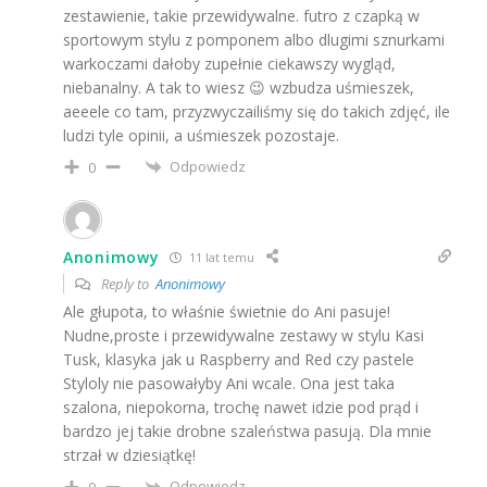
zestawienie, takie przewidywalne. futro z czapką w
sportowym stylu z pomponem albo dlugimi sznurkami
warkoczami dałoby zupełnie ciekawszy wygląd,
niebanalny. A tak to wiesz 😉 wzbudza uśmieszek,
aeeele co tam, przyzwyczailiśmy się do takich zdjęć, ile
ludzi tyle opinii, a uśmieszek pozostaje.
Odpowiedz
0
Anonimowy
11 lat temu
Reply to
Anonimowy
Ale głupota, to właśnie świetnie do Ani pasuje!
Nudne,proste i przewidywalne zestawy w stylu Kasi
Tusk, klasyka jak u Raspberry and Red czy pastele
Styloly nie pasowałyby Ani wcale. Ona jest taka
szalona, niepokorna, trochę nawet idzie pod prąd i
bardzo jej takie drobne szaleństwa pasują. Dla mnie
strzał w dziesiątkę!
Odpowiedz