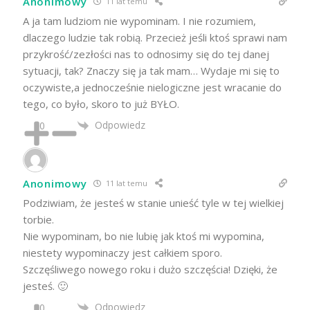
Anonimowy
11 lat temu
A ja tam ludziom nie wypominam. I nie rozumiem,
dlaczego ludzie tak robią. Przecież jeśli ktoś sprawi nam
przykrość/zezłości nas to odnosimy się do tej danej
sytuacji, tak? Znaczy się ja tak mam… Wydaje mi się to
oczywiste,a jednocześnie nielogiczne jest wracanie do
tego, co było, skoro to już BYŁO.
Odpowiedz
0
Anonimowy
11 lat temu
Podziwiam, że jesteś w stanie unieść tyle w tej wielkiej
torbie.
Nie wypominam, bo nie lubię jak ktoś mi wypomina,
niestety wypominaczy jest całkiem sporo.
Szczęśliwego nowego roku i dużo szczęścia! Dzięki, że
jesteś. 🙂
Odpowiedz
0