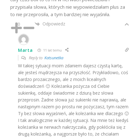
przypisała słowa, których nie wypowiedziałam plus za
to nie przeprosiła, a tym bardziej nie wyjaśniła.
Odpowiedz
0
Marta
11 lat temu
Reply to
Katsunetka
W takiej sytuacji moim zdaniem dajesz czystą kartę,
ale jesteś mądrzejsza na przyszłość. Przykładowo, coś
bardzo prozaicznego, ale z moich licealnych
doświadczeń 🙂 Koleżanka pożycza od Ciebie
sukienkę, oddaje świadomie z dziurą bez słowa
przeprosin. Żadne słowa już sukienki nie naprawią, ale
następnym razem po prostu nie pożyczasz, tym razem
Ty bez słowa wyjaśnień, ale koleżanka wie dlaczego 🙂
I tak analogicznie w każdej sytuacji. Na mnie też kiedyś
koleżanka w nerwach nakrzyczała, gdy pokłóciła się z
drugą koleżanką, a najgorsze było to, że chciałam