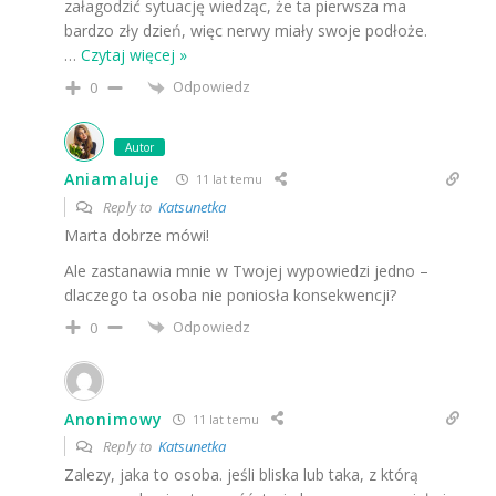
załagodzić sytuację wiedząc, że ta pierwsza ma
bardzo zły dzień, więc nerwy miały swoje podłoże.
…
Czytaj więcej »
Odpowiedz
0
Autor
Aniamaluje
11 lat temu
Reply to
Katsunetka
Marta dobrze mówi!
Ale zastanawia mnie w Twojej wypowiedzi jedno –
dlaczego ta osoba nie poniosła konsekwencji?
Odpowiedz
0
Anonimowy
11 lat temu
Reply to
Katsunetka
Zalezy, jaka to osoba. jeśli bliska lub taka, z którą