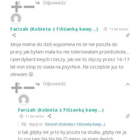
Odpowiedz
0
Farizah (Kobieta z Filiżanką kawy...)
11 lat temu
Moja mama do dziś wypomina mi że nie poszła do
pracy jak byłam mała bo nie tolerowałam przedszkola…
i pierdyliard innych rzeczy. Jak sie to słyczy przez 16-17
lat non stop to siada na psychice. Na szczęście juz to
olewam 😛
Odpowiedz
0
Farizah (Kobieta z Filiżanką kawy...)
11 lat temu
Reply to
Farizah (Kobieta z Filiżanką kawy...)
o tak gdyby nie ja to by poszła na studia, gdyby nie ja
to coś tam bla bla bla 🙂 mimo że mam dwóch