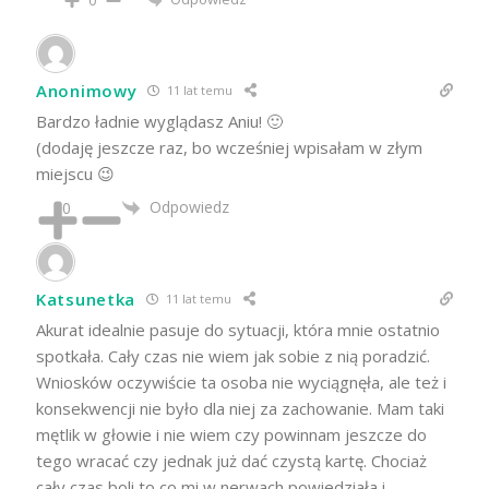
0
Anonimowy
11 lat temu
Bardzo ładnie wyglądasz Aniu! 🙂
(dodaję jeszcze raz, bo wcześniej wpisałam w złym
miejscu 😉
Odpowiedz
0
Katsunetka
11 lat temu
Akurat idealnie pasuje do sytuacji, która mnie ostatnio
spotkała. Cały czas nie wiem jak sobie z nią poradzić.
Wniosków oczywiście ta osoba nie wyciągnęła, ale też i
konsekwencji nie było dla niej za zachowanie. Mam taki
mętlik w głowie i nie wiem czy powinnam jeszcze do
tego wracać czy jednak już dać czystą kartę. Chociaż
cały czas boli to co mi w nerwach powiedziała i