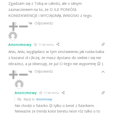
Zgadzam się z Tobą w całości, ale z silnym
zaznaczeniem na to, że O ILE PONIÓSŁ
KONSEKWENCJE i WYCIĄGNĄŁ WNIOSKI z tego.
Odpowiedz
0
Anonimowy
11 lat temu
Aniu, Aniu, wyglądasz w tym zestawieniu jak ruska baba
z bazaru! :d i (liczę, że masz dystans do siebie i się nie
obrazisz, a ja obiecuję, że już Ci tego nie wypomnę 😉 )
Odpowiedz
0
Anonimowy
11 lat temu
Reply to
Anonimowy
Nie chodzi o futerko 😉 tylko o beret z futerkiem.
Nieważne że trendy kolor beretu neon róż tylko o to