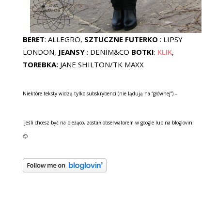
BERET
: ALLEGRO,
SZTUCZNE FUTERKO
: LIPSY
LONDON,
JEANSY
: DENIM&CO
BOTKI
:
KLIK
,
TOREBKA:
JANE SHILTON/TK MAXX
Niektóre teksty widzą tylko subskrybenci (nie lądują na “głównej”) –
jeśli chcesz być na bieżąco, zostań obserwatorem w google lub na bloglovin
🙂