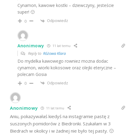
Cynamon, kawowe kostki – dziewczyny, jesteście
super! 🙂
Odpowiedz
0
Anonimowy
11 lat temu
Reply to
Różowa Klara
Do mydelka kawowego rowniez mozna dodac
cynamon, wiorki kokosowe oraz olejki eteryczne –
polecam Gosia
Odpowiedz
0
Anonimowy
11 lat temu
Aniu, pokazywałaś kiedyś na instagramie pastę z
suszonych pomidorów z Biedronki. Szukałam w 3
Biedrach w okolicy i w żadnej nie było tej pasty. 🙁