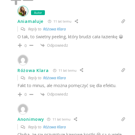
Autor
Aniamaluje
11 lat temu
Reply to
Różowa Klara
O tak, to świetny peeling, który brudzi cała łazienkę 😀
Odpowiedz
0
Różowa Klara
11 lat temu
Reply to
Różowa Klara
Fakt to minus, ale można pomęczyć się dla efektu.
Odpowiedz
0
Anonimowy
11 lat temu
Reply to
Różowa Klara
Chyba, że się przygotuje kawowe kostki 😀 są o wiele