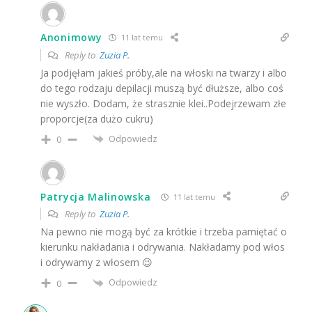
Anonimowy
11 lat temu
Reply to
Zuzia P.
Ja podjęłam jakieś próby,ale na włoski na twarzy i albo
do tego rodzaju depilacji muszą być dłuższe, albo coś
nie wyszło. Dodam, że strasznie klei..Podejrzewam złe
proporcje(za dużo cukru)
Odpowiedz
0
Patrycja Malinowska
11 lat temu
Reply to
Zuzia P.
Na pewno nie mogą być za krótkie i trzeba pamiętać o
kierunku nakładania i odrywania. Nakładamy pod włos
i odrywamy z włosem 😉
Odpowiedz
0