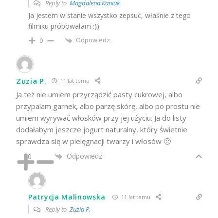
Reply to
Magdalena Kaniuk
Ja jestem w stanie wszystko zepsuć, właśnie z tego
filmiku próbowałam :))
Odpowiedz
0
Zuzia P.
11 lat temu
Ja też nie umiem przyrządzić pasty cukrowej, albo
przypalam garnek, albo parzę skórę, albo po prostu nie
umiem wyrywać włosków przy jej użyciu. Ja do listy
dodałabym jeszcze jogurt naturalny, który świetnie
sprawdza się w pielęgnacji twarzy i włosów 🙂
Odpowiedz
0
Patrycja Malinowska
11 lat temu
Reply to
Zuzia P.