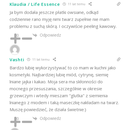
Klaudia / Life Essence
11 lat temu
Ja bym dodała jeszcze płatki owsiane, odkąd
codziennie rano myję nimi twarz zupełnie nie mam
problemu z suchą skórą. I oczywiście peeling kawowy.
Odpowiedz
0
Vashti
11 lat temu
Bardzo lubię wykorzystywać to co mam w kuchni jako
kosmetyki. Najbardziej lubię miód, cytrynę, siemię
lniane jajka i kakao. Moja sera ma skłonności do
mocnego przesuszania, szczególnie w okresie
grzewczym i wtedy mieszam "glutka" z siemienia
lnianego z miodem i taką maseczkę nakładam na twarz.
Muszę powiedzieć, że działa świetnie:)
Odpowiedz
0