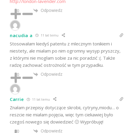
http://london-lavender.com
Odpowiedz
0
nacudia a
11 lat temu
Stosowałam kiedyś patentu z mlecznym tonikiem i
niestety, ale miałam po nim ogromny wysyp pryszczy,
z którymi nie mogłam sobie za nic poradzić :(. Także
radzę zachować ostrożność w tym przypadku.
Odpowiedz
0
Carrie
11 lat temu
Znałam przepisy dotyczące skrobii, cytryny,miodu… o
reszcie nie miałam pojęcia, więc tym ciekawiej było
czegoś nowego się dowiedzieć 🙂 Wypróbuję!
Odpowiedz
0