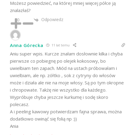
Możesz powiedzieć, na której mniej więcej półce ją
znalazłaś?
Odpowiedz
0
Anna Górecka
11 lat temu
Aniu super wpis. Kurcze znałam dosłownie kilka i chyba
pierwsze co pobiegnę po olejek kokosowy, bo
uwielbiam ten zapach. Miód na ustach próbowałam i
uwielbiam, ale np. zółtko , sok z cytryny do włosów
może i działa ale nie na moje włosy. Są po tym okropne
i chropowate. Takżę nie wszystko dla każdego.
Wypróbuje chyba jeszcze kurkumę i sodę skoro
polecasz.
A i peeling kawowy potwierdzam fajna sprawa, można
dodatkowo owinąć się folią np :))
Ania