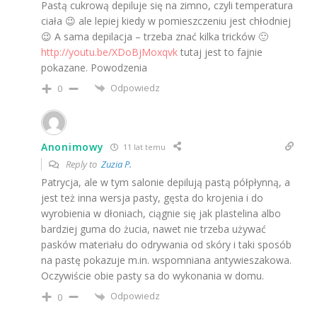
Pastą cukrową depiluje się na zimno, czyli temperatura
ciała 😉 ale lepiej kiedy w pomieszczeniu jest chłodniej
😉 A sama depilacja – trzeba znać kilka tricków 🙂
http://youtu.be/XDoBjMoxqvk
tutaj jest to fajnie
pokazane. Powodzenia
Odpowiedz
0
Anonimowy
11 lat temu
Reply to
Zuzia P.
Patrycja, ale w tym salonie depilują pastą półpłynną, a
jest też inna wersja pasty, gęsta do krojenia i do
wyrobienia w dłoniach, ciągnie się jak plastelina albo
bardziej guma do żucia, nawet nie trzeba używać
pasków materiału do odrywania od skóry i taki sposób
na pastę pokazuje m.in. wspomniana antywieszakowa.
Oczywiście obie pasty sa do wykonania w domu.
Odpowiedz
0