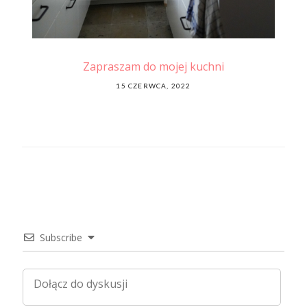
…
Zapraszam do mojej kuchni
Po
POSTED
15 CZERWCA, 2022
ON
Subscribe