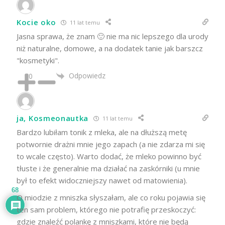
Kocie oko
11 lat temu
Jasna sprawa, że znam 🙂 nie ma nic lepszego dla urody
niż naturalne, domowe, a na dodatek tanie jak barszcz
"kosmetyki".
Odpowiedz
0
ja, Kosmeonautka
11 lat temu
Bardzo lubiłam tonik z mleka, ale na dłuższą metę
potwornie drażni mnie jego zapach (a nie zdarza mi się
to wcale często). Warto dodać, że mleko powinno być
tłuste i że generalnie ma działać na zaskórniki (u mnie
był to efekt widoczniejszy nawet od matowienia).
68
O miodzie z mniszka słyszałam, ale co roku pojawia się
ten sam problem, którego nie potrafię przeskoczyć:
gdzie znaleźć polankę z mniszkami, które nie będą