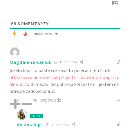
68
KOMENTARZY
najstarszy
Magdalena Kaniuk
11 lat temu
Jeżeli chodzi o pastę cukrową to polecam ten filmik
http://www.antywieszak.pl/pasta-cukrowa-do-depilacji-
film/
dużo tłumaczy. od pół roku korzystam i jestem na
prawdę zadowolona. c:
Odpowiedz
0
Autor
Aniamaluje
11 lat temu