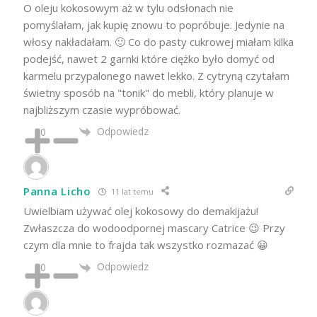
O oleju kokosowym aż w tylu odsłonach nie
pomyślałam, jak kupię znowu to popróbuje. Jedynie na
włosy nakładałam. 🙂 Co do pasty cukrowej miałam kilka
podejść, nawet 2 garnki które ciężko było domyć od
karmelu przypalonego nawet lekko. Z cytryną czytałam
świetny sposób na "tonik" do mebli, który planuje w
najbliższym czasie wypróbować.
Odpowiedz
0
Panna Licho
11 lat temu
Uwielbiam używać olej kokosowy do demakijażu!
Zwłaszcza do wodoodpornej mascary Catrice 😉 Przy
czym dla mnie to frajda tak wszystko rozmazać 😀
Odpowiedz
0