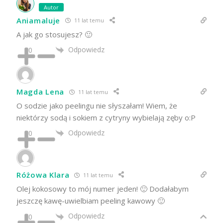
Autor
Aniamaluje
11 lat temu
A jak go stosujesz? 🙂
Odpowiedz
0
Magda Lena
11 lat temu
O sodzie jako peelingu nie słyszałam! Wiem, że
niektórzy sodą i sokiem z cytryny wybielają zęby o:P
Odpowiedz
0
Różowa Klara
11 lat temu
Olej kokosowy to mój numer jeden! 🙂 Dodałabym
jeszczę kawę-uwielbiam peeling kawowy 🙂
Odpowiedz
0