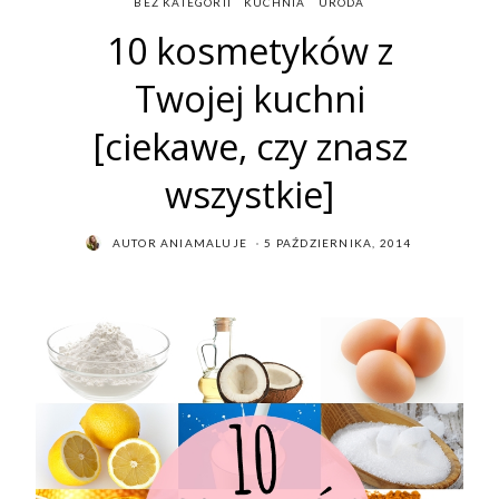
BEZ KATEGORII
KUCHNIA
URODA
10 kosmetyków z
Twojej kuchni
[ciekawe, czy znasz
wszystkie]
POSTED
AUTOR
ANIAMALUJE
5 PAŹDZIERNIKA, 2014
ON