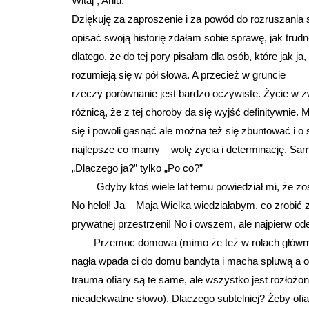
Witaj , Aniu.
Dziękuję za zaproszenie i za powód do rozruszania 
opisać swoją historię zdałam sobie sprawę, jak trudn
dlatego, że do tej pory pisałam dla osób, które jak
rozumieją się w pół słowa. A przecież w gruncie
rzeczy porównanie jest bardzo oczywiste. Życie w 
różnicą, że z tej choroby da się wyjść definitywnie
się i powoli gasnąć ale można też się zbuntować i o
najlepsze co mamy – wolę życia i determinację. Sam
„Dlaczego ja?” tylko „Po co?”
Gdyby ktoś wiele lat temu powiedział mi, że zost
No heloł! Ja – Maja Wielka wiedziałabym, co zrobić
prywatnej przestrzeni! No i owszem, ale najpierw odeb
Przemoc domowa (mimo że też w rolach głównych wy
nagła wpada ci do domu bandyta i macha spluwą a ofi
trauma ofiary są te same, ale wszystko jest rozłożon
nieadekwatne słowo). Dlaczego subtelniej? Żeby of