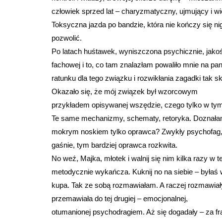
człowiek sprzed lat – charyzmatyczny, ujmujący i wiel
Toksyczna jazda po bandzie, która nie kończy się nig
pozwolić.
Po latach huśtawek, wyniszczona psychicznie, jakoś
fachowej i to, co tam znalazłam powaliło mnie na p
ratunku dla tego związku i rozwikłania zagadki tak 
Okazało się, że mój związek był wzorcowym
przykładem opisywanej wszędzie, czego tylko w ty
Te same mechanizmy, schematy, retoryka. Doznałam o
mokrym noskiem tylko oprawca? Zwykły psychofag, 
gaśnie, tym bardziej oprawca rozkwita.
No weź, Majka, młotek i walnij się nim kilka razy w t
metodycznie wykańcza. Kuknij no na siebie – byłaś 
kupa. Tak ze sobą rozmawiałam. A raczej rozmawiały
przemawiała do tej drugiej – emocjonalnej,
otumanionej psychodragiem. Aż się dogadały – za frak