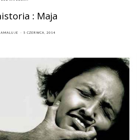
istoria : Maja
POSTED
IAMALUJE
5 CZERWCA, 2014
ON