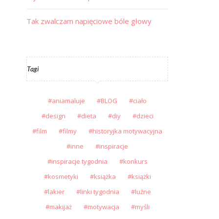
Tak zwalczam napięciowe bóle głowy
Tagi
aniamaluje
BLOG
ciało
design
dieta
diy
dzieci
film
filmy
historyjka motywacyjna
inne
inspiracje
inspiracje tygodnia
konkurs
kosmetyki
książka
książki
lakier
linki tygodnia
luźne
makijaż
motywacja
myśli