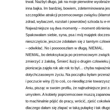
trwał. Nazbyt długo, jak na moje pierwotne wyobraże
inna bajka. Im bardziej, bowiem, zdeterminowana je
szczegółów atrakcji przemocowego związku (kłamstw, 
zdrad, wybaczeń, rozstań i powrotów) szkoda tu e-mi
Najważniejsze są dwa momenty – moment olśnienia i 
Spakowałam siebie, syna, psa i mój majątek doczes
nieszczęście, jeszcze zdołałam się z tamtym człow
– odwikłać. No i poooooszłam w długą. NIEMAL.
NIEMAL, bo detoksykacja po przemocowym związku, t
zmierzyć z żałobą. Śmierć iluzji o drugim człowieku 
pionizacja zajęła rok ale rok to był… chyba najważ
dotychczasowym życiu. Na początku byłam przerażo
i poczucie winy (!) to coś, co nieodłącznie towarzysz
Aniu, pisząc w swoim profilu, że najtrudniejsze jes
umysłem. A kobiety poprzemocowe muszą zapanować
to machinalnie pójść do pracy, wrócić, zjeść cokolw
dlaczego dałam się złapać w taką pułapkę i tak dłu