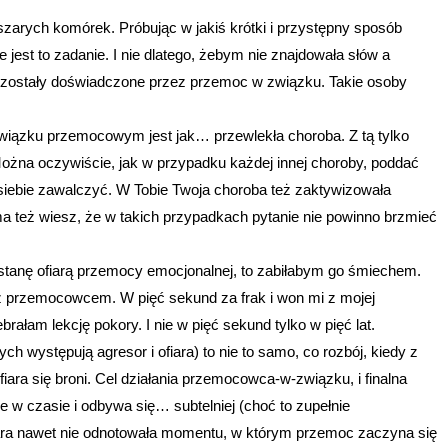
szarych komórek. Próbując w jakiś krótki i przystępny sposób
e jest to zadanie. I nie dlatego, żebym nie znajdowała słów a
 ja, zostały doświadczone przez przemoc w związku. Takie osoby
związku przemocowym jest jak… przewlekła choroba. Z tą tylko
. Można oczywiście, jak w przypadku każdej innej choroby, poddać
 siebie zawalczyć. W Tobie Twoja choroba też zaktywizowała
a też wiesz, że w takich przypadkach pytanie nie powinno brzmieć
anę ofiarą przemocy emocjonalnej, to zabiłabym go śmiechem.
 z przemocowcem. W pięć sekund za frak i won mi z mojej
rałam lekcję pokory. I nie w pięć sekund tylko w pięć lat.
stępują agresor i ofiara) to nie to samo, co rozbój, kiedy z
ara się broni. Cel działania przemocowca-w-związku, i finalna
e w czasie i odbywa się… subtelniej (choć to zupełnie
iara nawet nie odnotowała momentu, w którym przemoc zaczyna się