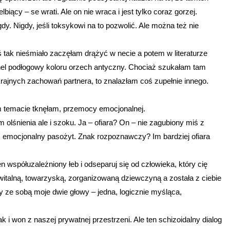
biący – se wrati. Ale on nie wraca i jest tylko coraz gorzej.
dy. Nigdy, jeśli toksykowi na to pozwolić. Ale można też nie
 tak nieśmiało zaczęłam drążyć w necie a potem w literaturze
anel podłogowy koloru orzech antyczny. Chociaż szukałam tam
skrajnych zachowań partnera, to znalazłam coś zupełnie innego.
m temacie tknęłam, przemocy emocjonalnej.
lśnienia ale i szoku. Ja – ofiara? On – nie zagubiony miś z
emocjonalny pasożyt. Znak rozpoznawczy? Im bardziej ofiara
en współuzależniony łeb i odseparuj się od człowieka, który cię
witalną, towarzyską, zorganizowaną dziewczyną a została z ciebie
 ze sobą moje dwie głowy – jedna, logicznie myśląca,
 i won z naszej prywatnej przestrzeni. Ale ten schizoidalny dialog