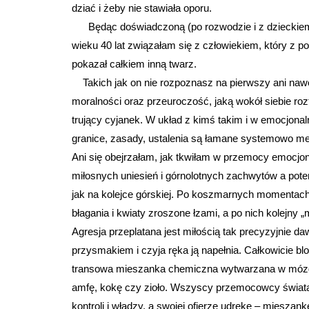
dziać i żeby nie stawiała oporu.
Będąc doświadczoną (po rozwodzie i z dzieckiem)
wieku 40 lat związałam się z człowiekiem, który z 
pokazał całkiem inną twarz.
Takich jak on nie rozpoznasz na pierwszy ani nawet 
moralności oraz przeuroczość, jaką wokół siebie ro
trujący cyjanek. W układ z kimś takim i w emocjonal
granice, zasady, ustalenia są łamane systemowo me
Ani się obejrzałam, jak tkwiłam w przemocy emocjona
miłosnych uniesień i górnolotnych zachwytów a potem
jak na kolejce górskiej. Po koszmarnych momentac
błagania i kwiaty zroszone łzami, a po nich kolejny 
Agresja przeplatana jest miłością tak precyzyjnie d
przysmakiem i czyja ręka ją napełnia. Całkowicie bl
transowa mieszanka chemiczna wytwarzana w mózgu o
amfę, kokę czy zioło. Wszyscy przemocowcy świata 
kontroli i władzy, a swojej ofierze udrękę – mieszan