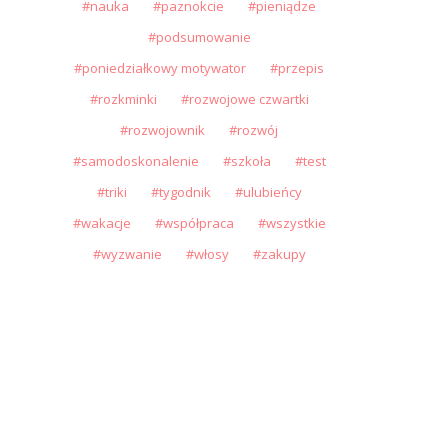
nauka
paznokcie
pieniądze
podsumowanie
poniedziałkowy motywator
przepis
rozkminki
rozwojowe czwartki
rozwojownik
rozwój
samodoskonalenie
szkoła
test
triki
tygodnik
ulubieńcy
wakacje
współpraca
wszystkie
wyzwanie
włosy
zakupy