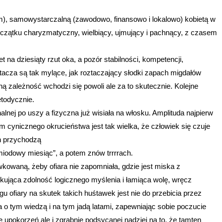
, samowystarczalną (zawodowo, finansowo i lokalowo) kobietą w
początku charyzmatyczny, wielbiący, ujmujący i pachnący, z czasem
na dziesiąty rzut oka, a pozór stabilności, kompetencji,
ztacza są tak mylące, jak roztaczający słodki zapach migdałów
ną zależność wchodzi się powoli ale za to skutecznie. Kolejne
todycznie.
lnej po uszy a fizyczna już wisiała na włosku. Amplituda najpierw
 cynicznego okrucieństwa jest tak wielka, że człowiek się czuje
h przychodzą
„miodowy miesiąc”, a potem znów trrrrach.
awkowaną, żeby ofiara nie zapomniała, gdzie jest miska z
okująca zdolność logicznego myślenia i łamiąca wolę, wręcz
fiary na skutek takich huśtawek jest nie do przebicia przez
o tym wiedzą i na tym jadą latami, zapewniając sobie poczucie
kę upokorzeń ale i zgrabnie podsycanej nadziei na to, że tamten