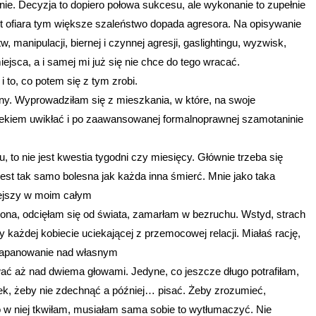
nie. Decyzja to dopiero połowa sukcesu, ale wykonanie to zupełnie
st ofiara tym większe szaleństwo dopada agresora. Na opisywanie
manipulacji, biernej i czynnej agresji, gaslightingu, wyzwisk,
ejsca, a i samej mi już się nie chce do tego wracać.
to, co potem się z tym zrobi.
ny. Wyprowadziłam się z mieszkania, w które, na swoje
iekiem uwikłać i po zaawansowanej formalnoprawnej szamotaninie
o nie jest kwestia tygodni czy miesięcy. Głównie trzeba się
jest tak samo bolesna jak każda inna śmierć. Mnie jako taka
niejszy w moim całym
na, odcięłam się od świata, zamarłam w bezruchu. Wstyd, strach
y każdej kobiecie uciekającej z przemocowej relacji. Miałaś rację,
t zapanowanie nad własnym
 aż nad dwiema głowami. Jedyne, co jeszcze długo potrafiłam,
iek, żeby nie zdechnąć a później… pisać. Żeby zrozumieć,
go w niej tkwiłam, musiałam sama sobie to wytłumaczyć. Nie