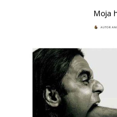
Moja h
AUTOR
AN