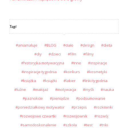
Tagi
aniamaluje
BLOG
ciało
design
dieta
diy
dzieci
film
filmy
historyjka motywacyjna
inne
inspiracje
inspiracje tygodnia
konkurs
kosmetyki
książka
książki
lakier
linki tygodnia
luźne
makijaż
motywacja
myśli
nauka
paznokcie
pieniądze
podsumowanie
poniedziałkowy motywator
przepis
rozkminki
rozwojowe czwartki
rozwojownik
rozwój
samodoskonalenie
szkoła
test
triki