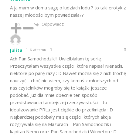
A ja mam w domu sagę o ludziach lodu ? to taki erotyk z
naszej młodości bym powiedziala??
Odpowiedz
0
Julita
6 lat temu
Ach Pan Samochodzik!!! Uwielbiałam tę serię.
Przeczytałam wszystkie części, które napisał Nienacki,
niektóre po parę razy : D Nawet można się z nich trochę
nauczyć… choć nie wiem, czy komuś z młodszych od
nas czytelników mogłoby się te książki jeszcze
podobać. Już dla mnie obecnie ten sposób
przedstawiania tamtejszej rzeczywistości – to
idealizowanie PRLu jest ciężkie do przełknięcia : D
Najbardziej podobały mi się części, których akcja
rozgrywała się na Mazurach – Pan Samochodzik i
kapitan Nemo oraz Pan Samochodzik i Winnetou : D