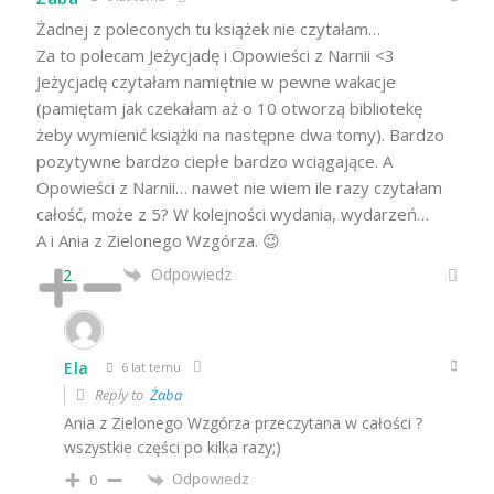
Żadnej z poleconych tu książek nie czytałam…
Za to polecam Jeżycjadę i Opowieści z Narnii <3
Jeżycjadę czytałam namiętnie w pewne wakacje
(pamiętam jak czekałam aż o 10 otworzą bibliotekę
żeby wymienić książki na następne dwa tomy). Bardzo
pozytywne bardzo ciepłe bardzo wciągające. A
Opowieści z Narnii… nawet nie wiem ile razy czytałam
całość, może z 5? W kolejności wydania, wydarzeń…
A i Ania z Zielonego Wzgórza. 😉
Odpowiedz
2
Ela
6 lat temu
Reply to
Żaba
Ania z Zielonego Wzgórza przeczytana w całości ?
wszystkie części po kilka razy;)
Odpowiedz
0