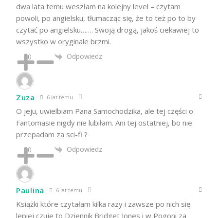
dwa lata temu weszłam na kolejny level – czytam
powoli, po angielsku, tłumacząc się, że to też po to by
czytać po angielsku……. Swoją drogą, jakoś ciekawiej to
wszystko w oryginale brzmi.
Odpowiedz
0
Zuza
6 lat temu
O jeju, uwielbiam Pana Samochodzika, ale tej części o
Fantomasie nigdy nie lubiłam. Ani tej ostatniej, bo nie
przepadam za sci-fi ?
Odpowiedz
0
Paulina
6 lat temu
Książki które czytałam kilka razy i zawsze po nich się
lepiej czuje to Dziennik Bridget Jones i w Pogoni za