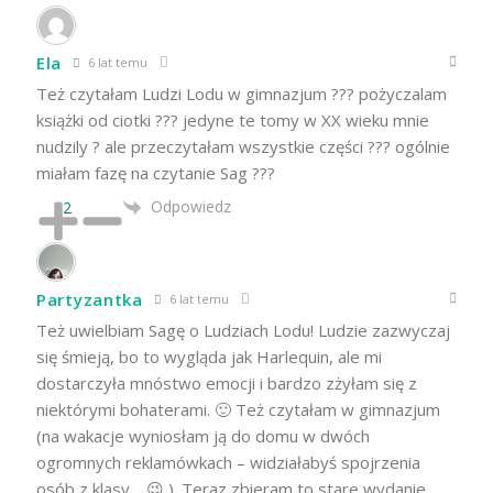
Ela
6 lat temu
Też czytałam Ludzi Lodu w gimnazjum ??? pożyczalam
książki od ciotki ??? jedyne te tomy w XX wieku mnie
nudzily ? ale przeczytałam wszystkie części ??? ogólnie
miałam fazę na czytanie Sag ???
Odpowiedz
2
Partyzantka
6 lat temu
Też uwielbiam Sagę o Ludziach Lodu! Ludzie zazwyczaj
się śmieją, bo to wygląda jak Harlequin, ale mi
dostarczyła mnóstwo emocji i bardzo zżyłam się z
niektórymi bohaterami. 🙂 Też czytałam w gimnazjum
(na wakacje wyniosłam ją do domu w dwóch
ogromnych reklamówkach – widziałabyś spojrzenia
osób z klasy… 😉 ). Teraz zbieram to stare wydanie,