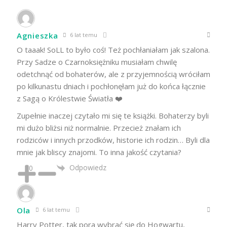
Agnieszka
6 lat temu
O taaak! SoLL to było coś! Też pochłaniałam jak szalona.
Przy Sadze o Czarnoksiężniku musiałam chwilę
odetchnąć od bohaterów, ale z przyjemnością wróciłam
po kilkunastu dniach i pochłonęłam już do końca łącznie
z Sagą o Królestwie Światła ❤️
Zupełnie inaczej czytało mi się te książki. Bohaterzy byli
mi dużo bliżsi niż normalnie. Przecież znałam ich
rodziców i innych przodków, historie ich rodzin… Byli dla
mnie jak bliscy znajomi. To inna jakość czytania?
Odpowiedz
0
Ola
6 lat temu
Harry Potter, tak pora wybrać się do Hogwartu,