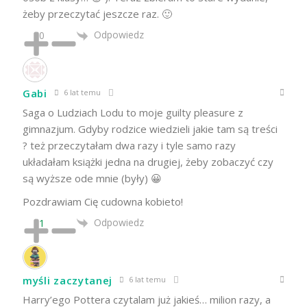
żeby przeczytać jeszcze raz. 🙂
Odpowiedz
0
Gabi
6 lat temu
Saga o Ludziach Lodu to moje guilty pleasure z
gimnazjum. Gdyby rodzice wiedzieli jakie tam są treści
? też przeczytałam dwa razy i tyle samo razy
układałam książki jedna na drugiej, żeby zobaczyć czy
są wyższe ode mnie (były) 😀
Pozdrawiam Cię cudowna kobieto!
Odpowiedz
1
myśli zaczytanej
6 lat temu
Harry’ego Pottera czytalam już jakieś… milion razy, a