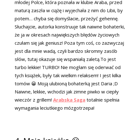
młodej Polce, która poznała w klubie Araba, przed
maturą zaszła w ciążę i wyjechała z nim do Libii, by
potem… chyba się domyślacie, przeżyć gehennę.
Słuchajcie, autorka konstruuje tak naiwne bohaterki,
że ja w okresach największych błędów życiowych
czułam się jak geniusz! Poza tym coś, co zazwyczaj
jest dla mnie wadą, czyli bardzo skromny zasób
słów, tutaj okazuje się wspaniałą zaletą.To jest
turbo lekkie! TURBO! Nie mogłam się oderwać od
tych książek, były tak wielkim relaksem! I jest kilka
tomów 😀 Moją ulubioną bohaterką jest Daria ;D
Naiwne, lekkie, wchodzi jak zimne piwko w ciepły
wieczór z grillem!
Arabska Saga
totalnie spełnia
wymagania leciutkiego mózgotrzepa!