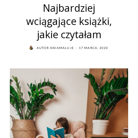
Najbardziej
wciągające książki,
jakie czytałam
POSTED
AUTOR
ANIAMALUJE
17 MARCA, 2020
ON