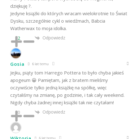
dziękuję ?.
Jedyne książki do których wracam wielokrotnie to Świat
Dysku, szczególnie cykl o wiedźmach, Babcia
Watherwax to moja idolka.
Odpowiedz
2
Gosia
6 lat temu
Jejku, piąty tom Harrego Pottera to było chyba jakieś
apogeum 😀 Pamiętam, jak z bratem mieliśmy
oczywiście tylko jedną książkę na spółkę, więc
czytaliśmy na zmianę, po godzinie, i tak cały weekend.
Nigdy chyba żadnej innej książki tak nie czytałam!
Odpowiedz
0
Wiktoria
6 lat temu