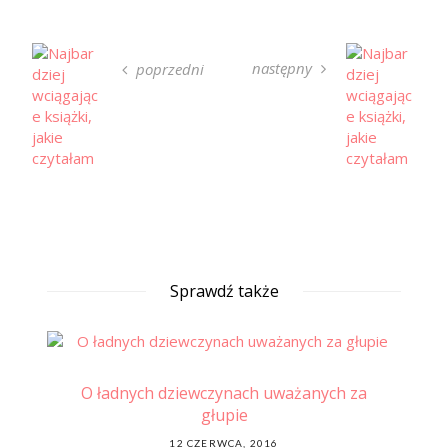
następny
poprzedni
Sprawdź także
O ładnych dziewczynach uważanych za
ki i
głupie
POSTED
12 CZERWCA, 2016