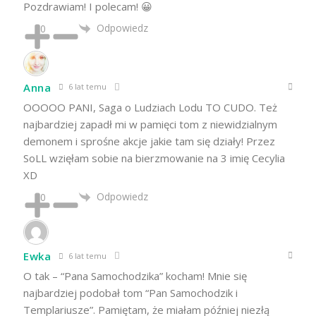
Pozdrawiam! I polecam! 😀
Odpowiedz
0
Anna
6 lat temu
OOOOO PANI, Saga o Ludziach Lodu TO CUDO. Też
najbardziej zapadł mi w pamięci tom z niewidzialnym
demonem i sprośne akcje jakie tam się działy! Przez
SoLL wzięłam sobie na bierzmowanie na 3 imię Cecylia
XD
Odpowiedz
0
Ewka
6 lat temu
O tak – “Pana Samochodzika” kocham! Mnie się
najbardziej podobał tom “Pan Samochodzik i
Templariusze”. Pamiętam, że miałam później niezłą