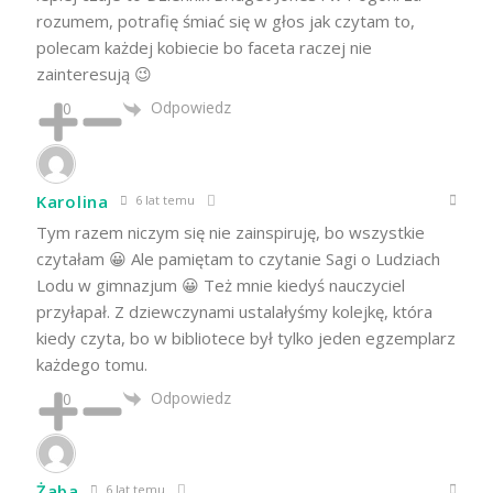
rozumem, potrafię śmiać się w głos jak czytam to,
polecam każdej kobiecie bo faceta raczej nie
zainteresują 😉
Odpowiedz
0
Karolina
6 lat temu
Tym razem niczym się nie zainspiruję, bo wszystkie
czytałam 😀 Ale pamiętam to czytanie Sagi o Ludziach
Lodu w gimnazjum 😀 Też mnie kiedyś nauczyciel
przyłapał. Z dziewczynami ustalałyśmy kolejkę, która
kiedy czyta, bo w bibliotece był tylko jeden egzemplarz
każdego tomu.
Odpowiedz
0
Żaba
6 lat temu