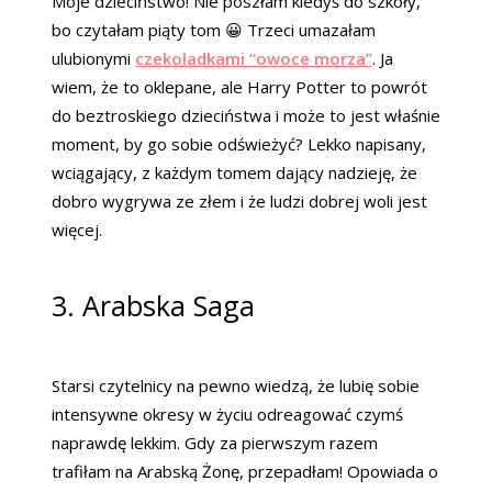
Moje dzieciństwo! Nie poszłam kiedyś do szkoły,
bo czytałam piąty tom 😀 Trzeci umazałam
ulubionymi
czekoladkami “owoce morza”
. Ja
wiem, że to oklepane, ale Harry Potter to powrót
do beztroskiego dzieciństwa i może to jest właśnie
moment, by go sobie odświeżyć? Lekko napisany,
wciągający, z każdym tomem dający nadzieję, że
dobro wygrywa ze złem i że ludzi dobrej woli jest
więcej.
3. Arabska Saga
Starsi czytelnicy na pewno wiedzą, że lubię sobie
intensywne okresy w życiu odreagować czymś
naprawdę lekkim. Gdy za pierwszym razem
trafiłam na Arabską Żonę, przepadłam! Opowiada o