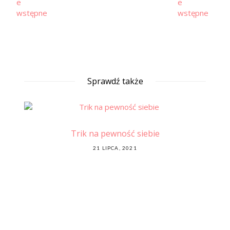
Sprawdź także
ę
Trik na pewność siebie
1
POSTED
21 LIPCA, 2021
ON