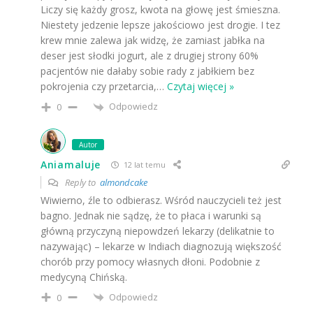
Liczy się każdy grosz, kwota na głowę jest śmieszna.
Niestety jedzenie lepsze jakościowo jest drogie. I tez
krew mnie zalewa jak widzę, że zamiast jabłka na
deser jest słodki jogurt, ale z drugiej strony 60%
pacjentów nie dałaby sobie rady z jabłkiem bez
pokrojenia czy przetarcia,
…
Czytaj więcej »
Odpowiedz
0
Autor
Aniamaluje
12 lat temu
Reply to
almondcake
Wiwierno, źle to odbierasz. Wśród nauczycieli też jest
bagno. Jednak nie sądzę, że to płaca i warunki są
główną przyczyną niepowdzeń lekarzy (delikatnie to
nazywając) – lekarze w Indiach diagnozują większość
chorób przy pomocy własnych dłoni. Podobnie z
medycyną Chińską.
Odpowiedz
0