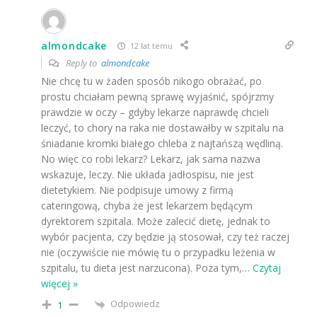
almondcake
12 lat temu
Reply to
almondcake
Nie chcę tu w żaden sposób nikogo obrażać, po
prostu chciałam pewną sprawę wyjaśnić, spójrzmy
prawdzie w oczy – gdyby lekarze naprawdę chcieli
leczyć, to chory na raka nie dostawałby w szpitalu na
śniadanie kromki białego chleba z najtańszą wędliną.
No więc co robi lekarz? Lekarz, jak sama nazwa
wskazuje, leczy. Nie układa jadłospisu, nie jest
dietetykiem. Nie podpisuje umowy z firmą
cateringową, chyba że jest lekarzem będącym
dyrektorem szpitala. Może zalecić dietę, jednak to
wybór pacjenta, czy będzie ją stosował, czy też raczej
nie (oczywiście nie mówię tu o przypadku leżenia w
szpitalu, tu dieta jest narzucona). Poza tym,
…
Czytaj
więcej »
Odpowiedz
1