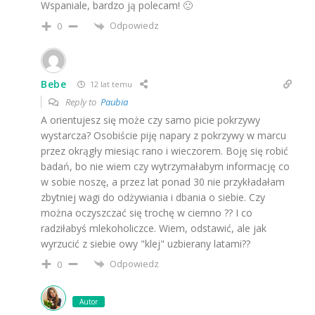
Wspaniale, bardzo ją polecam! 🙂
Odpowiedz
0
Bebe
12 lat temu
Reply to
Paubia
A orientujesz się może czy samo picie pokrzywy
wystarcza? Osobiście piję napary z pokrzywy w marcu
przez okrągły miesiąc rano i wieczorem. Boję się robić
badań, bo nie wiem czy wytrzymałabym informację co
w sobie noszę, a przez lat ponad 30 nie przykładałam
zbytniej wagi do odżywiania i dbania o siebie. Czy
można oczyszczać się trochę w ciemno ?? I co
radziłabyś mlekoholiczce. Wiem, odstawić, ale jak
wyrzucić z siebie owy "klej" uzbierany latami??
Odpowiedz
0
Autor