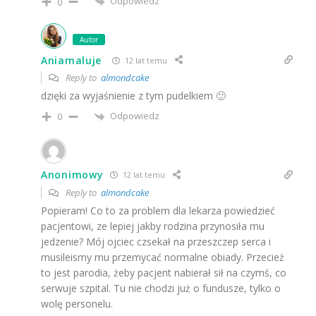
Odpowiedz
0
Autor
Aniamaluje
12 lat temu
Reply to
almondcake
dzięki za wyjaśnienie z tym pudelkiem 🙂
Odpowiedz
0
Anonimowy
12 lat temu
Reply to
almondcake
Popieram! Co to za problem dla lekarza powiedzieć
pacjentowi, ze lepiej jakby rodzina przynosiła mu
jedzenie? Mój ojciec czsekał na przeszczep serca i
musileismy mu przemycać normalne obiady. Przecież
to jest parodia, żeby pacjent nabierał sił na czymś, co
serwuje szpital. Tu nie chodzi już o fundusze, tylko o
wolę personelu.