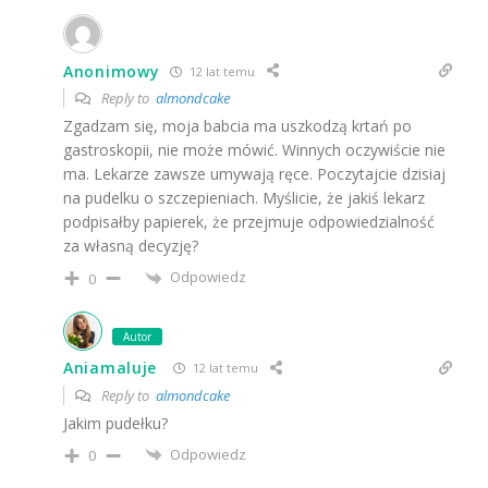
Anonimowy
12 lat temu
Reply to
almondcake
Zgadzam się, moja babcia ma uszkodzą krtań po
gastroskopii, nie może mówić. Winnych oczywiście nie
ma. Lekarze zawsze umywają ręce. Poczytajcie dzisiaj
na pudelku o szczepieniach. Myślicie, że jakiś lekarz
podpisałby papierek, że przejmuje odpowiedzialność
za własną decyzję?
Odpowiedz
0
Autor
Aniamaluje
12 lat temu
Reply to
almondcake
Jakim pudełku?
Odpowiedz
0