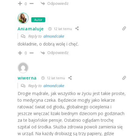
Odpowiedz
0
Autor
Aniamaluje
12 lat temu
Reply to
almondcake
dokładnie, o dobrą wolę i chęć.
Odpowiedz
0
wiwerna
12 lat temu
Reply to
almondcake
Drogie mądrale, jak wszystko w życiu jest takie proste,
to medycyna czeka. Będziecie mogły jako lekarze
ratować świat od głodu, globalnego ocieplenia i
jeszcze wręczać lizaki biednym dzieciom po godzinach
za te bajońskie pensje. Ostatnio oglądam trochę
szpital od środka. Służba zdrowia powoli zamienia się
w urząd. Na każdy drobiazg są trzy papiery, gdzie