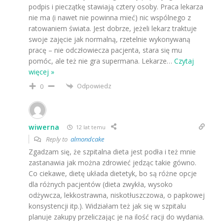
podpis i pieczątkę stawiają cztery osoby. Praca lekarza
nie ma (i nawet nie powinna mieć) nic wspólnego z
ratowaniem świata. Jest dobrze, jeżeli lekarz traktuje
swoje zajęcie jak normalną, rzetelnie wykonywaną
pracę – nie odczłowiecza pacjenta, stara się mu
pomóc, ale też nie gra supermana. Lekarze
…
Czytaj
więcej »
Odpowiedz
0
wiwerna
12 lat temu
Reply to
almondcake
Zgadzam się, że szpitalna dieta jest podła i też mnie
zastanawia jak można zdrowieć jedząc takie gówno.
Co ciekawe, dietę układa dietetyk, bo są różne opcje
dla różnych pacjentów (dieta zwykła, wysoko
odżywcza, lekkostrawna, niskotłuszczowa, o papkowej
konsystencji itp.). Widziałam też jak się w szpitalu
planuje zakupy przeliczając je na ilość racji do wydania.