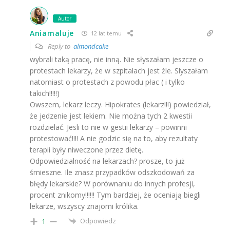
Autor
Aniamaluje
12 lat temu
Reply to
almondcake
wybrali taką pracę, nie inną. Nie słyszałam jeszcze o
protestach lekarzy, że w szpitalach jest źle. Slyszałam
natomiast o protestach z powodu płac ( i tylko
takich!!!!!)
Owszem, lekarz leczy. Hipokrates (lekarz!!!) powiedział,
że jedzenie jest lekiem. Nie można tych 2 kwestii
rozdzielać. Jesli to nie w gestii lekarzy – powinni
protestować!!!! A nie godzic się na to, aby rezultaty
terapii były niweczone przez dietę.
Odpowiedzialność na lekarzach? prosze, to już
śmieszne. Ile znasz przypadków odszkodowań za
błędy lekarskie? W porównaniu do innych profesji,
procent znikomy!!!!!! Tym bardziej, że oceniają biegli
lekarze, wszyscy znajomi królika.
Odpowiedz
1