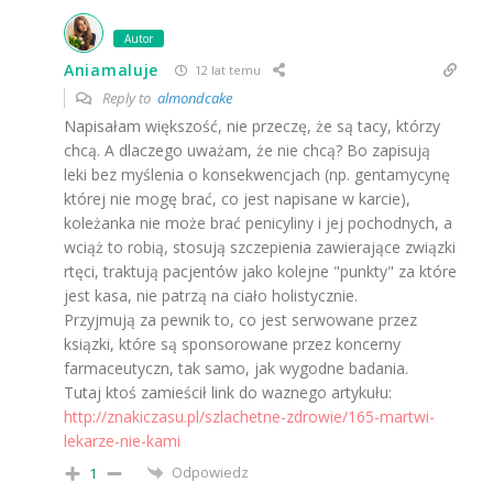
Autor
Aniamaluje
12 lat temu
Reply to
almondcake
Napisałam większość, nie przeczę, że są tacy, którzy
chcą. A dlaczego uważam, że nie chcą? Bo zapisują
leki bez myślenia o konsekwencjach (np. gentamycynę
której nie mogę brać, co jest napisane w karcie),
koleżanka nie może brać penicyliny i jej pochodnych, a
wciąż to robią, stosują szczepienia zawierające związki
rtęci, traktują pacjentów jako kolejne "punkty" za które
jest kasa, nie patrzą na ciało holistycznie.
Przyjmują za pewnik to, co jest serwowane przez
ksiązki, które są sponsorowane przez koncerny
farmaceutyczn, tak samo, jak wygodne badania.
Tutaj ktoś zamieścił link do waznego artykułu:
http://znakiczasu.pl/szlachetne-zdrowie/165-martwi-
lekarze-nie-kami
Odpowiedz
1