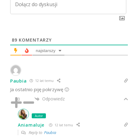
89
KOMENTARZY
najstarszy
Paubia
12 lat temu
Ja ostatnio piję pokrzywę 🙂
Odpowiedz
0
Autor
Aniamaluje
12 lat temu
Reply to
Paubia