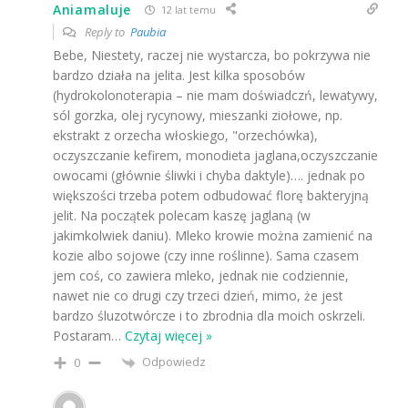
Aniamaluje
12 lat temu
Reply to
Paubia
Bebe, Niestety, raczej nie wystarcza, bo pokrzywa nie
bardzo działa na jelita. Jest kilka sposobów
(hydrokolonoterapia – nie mam doświadczń, lewatywy,
sól gorzka, olej rycynowy, mieszanki ziołowe, np.
ekstrakt z orzecha włoskiego, "orzechówka),
oczyszczanie kefirem, monodieta jaglana,oczyszczanie
owocami (głównie śliwki i chyba daktyle)…. jednak po
większości trzeba potem odbudować florę bakteryjną
jelit. Na początek polecam kaszę jaglaną (w
jakimkolwiek daniu). Mleko krowie można zamienić na
kozie albo sojowe (czy inne roślinne). Sama czasem
jem coś, co zawiera mleko, jednak nie codziennie,
nawet nie co drugi czy trzeci dzień, mimo, że jest
bardzo śluzotwórcze i to zbrodnia dla moich oskrzeli.
Postaram
…
Czytaj więcej »
Odpowiedz
0