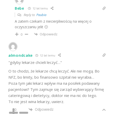
Bebe
12 lat temu
Reply to
Paubia
A zatem czekam z niecierpliwością na więcej o
oczyszczaniu jelit 🙂
Odpowiedz
0
almondcake
12 lat temu
"gdyby lekarze chcieli leczyć…"
O to chodzi, że lekarze chcą leczyć. Ale nie mogą. Bo
NFZ, bo limity, bo finansowo szpital nie wyrabia…
Poza tym jaki lekarz wpływ ma na posiłek podawany
pacjentowi? Tym zajmuje się zarząd wybierający firmę
cateringową i dietetycy, doktor nie ma nic do tego.
To nie jest wina lekarzy, uwierz.
Odpowiedz
0