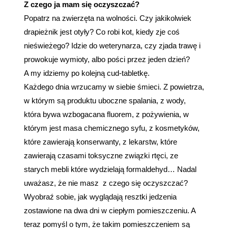
Z czego ja mam się oczyszczać?
Popatrz na zwierzęta na wolności. Czy jakikolwiek
drapieżnik jest otyły? Co robi kot, kiedy zje coś
nieświeżego? Idzie do weterynarza, czy zjada trawę i
prowokuje wymioty, albo pości przez jeden dzień?
A my idziemy po kolejną cud-tabletkę.
Każdego dnia wrzucamy w siebie śmieci. Z powietrza,
w którym są produktu uboczne spalania, z wody,
która bywa wzbogacana fluorem, z pożywienia, w
którym jest masa chemicznego syfu, z kosmetyków,
które zawierają konserwanty, z lekarstw, które
zawierają czasami toksyczne związki rtęci, ze
starych mebli które wydzielają formaldehyd… Nadal
uważasz, że nie masz z czego się oczyszczać?
Wyobraź sobie, jak wyglądają resztki jedzenia
zostawione na dwa dni w ciepłym pomieszczeniu. A
teraz pomyśl o tym, że takim pomieszczeniem są