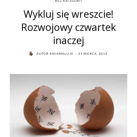
BEZ KATEGORII
Wykluj się wreszcie!
Rozwojowy czwartek
inaczej
POSTED
AUTOR
ANIAMALUJE
31 MARCA, 2013
ON