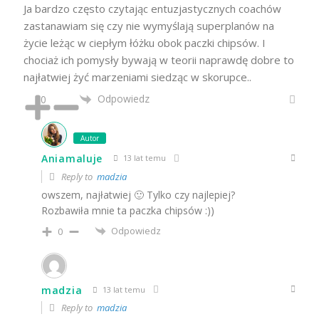
Ja bardzo często czytając entuzjastycznych coachów
zastanawiam się czy nie wymyślają superplanów na
życie leżąc w ciepłym łóżku obok paczki chipsów. I
chociaż ich pomysły bywają w teorii naprawdę dobre to
najłatwiej żyć marzeniami siedząc w skorupce..
Odpowiedz
0
Autor
Aniamaluje
13 lat temu
Reply to
madzia
owszem, najłatwiej 🙂 Tylko czy najlepiej?
Rozbawiła mnie ta paczka chipsów :))
Odpowiedz
0
madzia
13 lat temu
Reply to
madzia