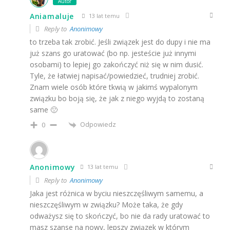
Autor
Aniamaluje
13 lat temu
Reply to
Anonimowy
to trzeba tak zrobić. Jeśli związek jest do dupy i nie ma
już szans go uratować (bo np. jesteście już innymi
osobami) to lepiej go zakończyć niż się w nim dusić.
Tyle, że łatwiej napisać/powiedzieć, trudniej zrobić.
Znam wiele osób które tkwią w jakimś wypalonym
związku bo boją się, że jak z niego wyjdą to zostaną
same 🙁
Odpowiedz
0
Anonimowy
13 lat temu
Reply to
Anonimowy
Jaka jest różnica w byciu nieszczęśliwym samemu, a
nieszczęśliwym w związku? Może taka, że gdy
odważysz się to skończyć, bo nie da rady uratować to
masz szanse na nowy, lepszy związek w którym