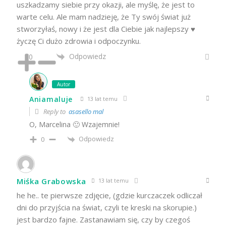
uszkadzamy siebie przy okazji, ale myślę, że jest to
warte celu. Ale mam nadzieję, że Ty swój świat już
stworzyłaś, nowy i że jest dla Ciebie jak najlepszy ♥
życzę Ci dużo zdrowia i odpoczynku.
Odpowiedz
0
Autor
Aniamaluje
13 lat temu
Reply to
asasello mal
O, Marcelina 🙂 Wzajemnie!
Odpowiedz
0
Miśka Grabowska
13 lat temu
he he.. te pierwsze zdjęcie, (gdzie kurczaczek odliczał
dni do przyjścia na świat, czyli te kreski na skorupie.)
jest bardzo fajne. Zastanawiam się, czy by czegoś