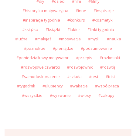
diy
dzieci
film
filmy
historyjka motywacyjna
inne
inspiracje
inspiracje tygodnia
konkurs
kosmetyki
książka
książki
lakier
linki tygodnia
luźne
makijaż
motywacja
myśli
nauka
paznokcie
pieniądze
podsumowanie
poniedziałkowy motywator
przepis
rozkminki
rozwojowe czwartki
rozwojownik
rozwój
samodoskonalenie
szkoła
test
triki
tygodnik
ulubieńcy
wakacje
współpraca
wszystkie
wyzwanie
włosy
zakupy