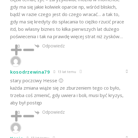
gdy ma się jakie kolwiek oparcie np, wśród bliskich,
bądź w razie czego jest do czego wracać… a tak to,
gdy ma się kredyty do spłacania to ciężko rzucić prace
itd, bo własny biznes to kilka pierwszych lat dużego
poświecenia i tak na prawdę więcej strat niż zysków…
Odpowiedz
0
kosodrzewina79
13 lat temu
stary poczciwy Hesse 🙂
każda zmiana wiąże się ze zburzeniem tego co było,
trzeba coś zmienić, gdy uwiera i boli, musi być kryzys,
aby był postęp
Odpowiedz
0
13 lat temu