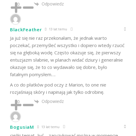
Odpowiedz
0
BlackFeather
13 lat temu
Ja już się nie raz przekonałam, że jednak warto
poczekać, przemyśleć wszystko i dopiero wtedy rzucić
się na głęboką wodę. Często okazuje się, że pierwszy
entuzjazm słabnie, w planach widać dziury i generalnie
okazuje się, że to co wydawało się dobre, było
fatalnym pomysłem….
A co do płatków pod oczy z Marion, to one nie
rozjaśniają skóry i napinają jak tylko odrobinę.
Odpowiedz
0
BogusiaM
13 lat temu
ciężki temat, żyć – zaryzykować można w momencie