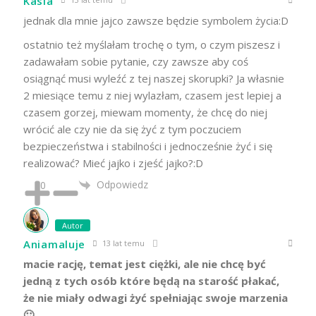
Kasia
jednak dla mnie jajco zawsze będzie symbolem życia:D
ostatnio też myślałam trochę o tym, o czym piszesz i
zadawałam sobie pytanie, czy zawsze aby coś
osiągnąć musi wyleźć z tej naszej skorupki? Ja własnie
2 miesiące temu z niej wylazłam, czasem jest lepiej a
czasem gorzej, miewam momenty, że chcę do niej
wrócić ale czy nie da się żyć z tym poczuciem
bezpieczeństwa i stabilności i jednocześnie żyć i się
realizować? Mieć jajko i zjeść jajko?:D
Odpowiedz
0
Autor
Aniamaluje
13 lat temu
macie rację, temat jest ciężki, ale nie chcę być
jedną z tych osób które będą na starość płakać,
że nie miały odwagi żyć spełniając swoje marzenia
🙂