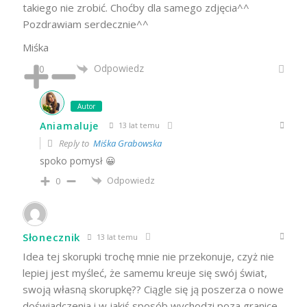
takiego nie zrobić. Choćby dla samego zdjęcia^^
Pozdrawiam serdecznie^^
Miśka
Odpowiedz
0
Autor
Aniamaluje
13 lat temu
Reply to
Miśka Grabowska
spoko pomysł 😀
Odpowiedz
0
Słonecznik
13 lat temu
Idea tej skorupki trochę mnie nie przekonuje, czyż nie
lepiej jest myśleć, że samemu kreuje się swój świat,
swoją własną skorupkę?? Ciągle się ją poszerza o nowe
doświadczenia i w jakiś sposób wychodzi poza granice