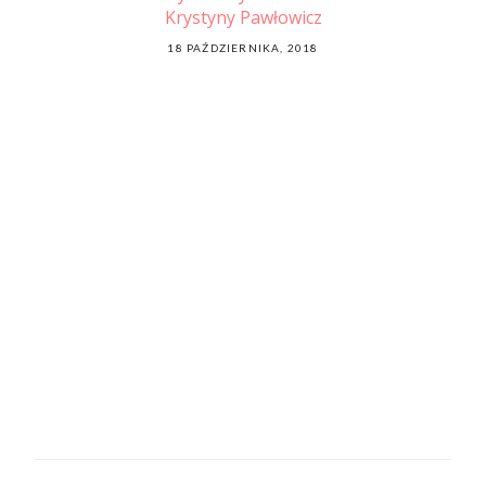
Krystyny Pawłowicz
POSTED
18 PAŹDZIERNIKA, 2018
ON