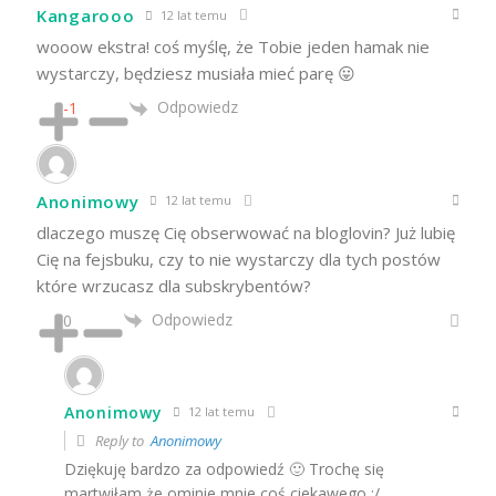
Kangarooo
12 lat temu
wooow ekstra! coś myślę, że Tobie jeden hamak nie
wystarczy, będziesz musiała mieć parę 😛
Odpowiedz
-1
Anonimowy
12 lat temu
dlaczego muszę Cię obserwować na bloglovin? Już lubię
Cię na fejsbuku, czy to nie wystarczy dla tych postów
które wrzucasz dla subskrybentów?
Odpowiedz
0
Anonimowy
12 lat temu
Reply to
Anonimowy
Dziękuję bardzo za odpowiedź 🙂 Trochę się
martwiłam że ominie mnie coś ciekawego :/