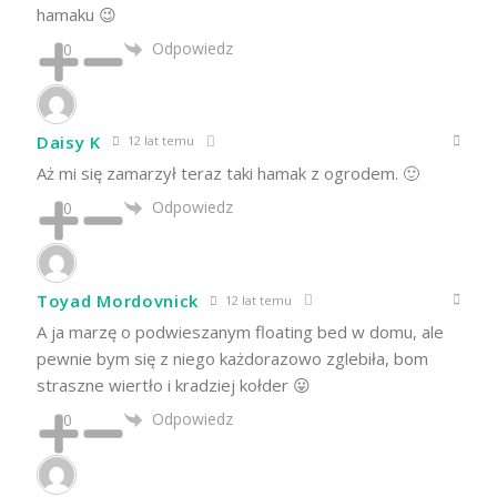
hamaku 😉
Odpowiedz
0
Daisy K
12 lat temu
Aż mi się zamarzył teraz taki hamak z ogrodem. 🙂
Odpowiedz
0
Toyad Mordovnick
12 lat temu
A ja marzę o podwieszanym floating bed w domu, ale
pewnie bym się z niego każdorazowo zglebiła, bom
straszne wiertło i kradziej kołder 😛
Odpowiedz
0