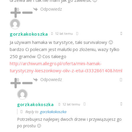
Odpowiedz
0
gorzkakokoszka
12 lat temu
Ja używam hamaka w turystyce, taki survivalowy 🙂
bardzo Ci polecam jest malutki po zlożeniu, wazy tylko
250 gramów 🙂 Cos takiego
http://archiwum.allegro.pl/oferta/mini-hamak-
turystyczny-kieszonkowy-oliv-z-etui-i3332861408.html
Odpowiedz
0
gorzkakokoszka
12 lat temu
Reply to
gorzkakokoszka
Potrzebujesz najlepiej dwoch drzew i przywiązujesz go
po prostu 🙂