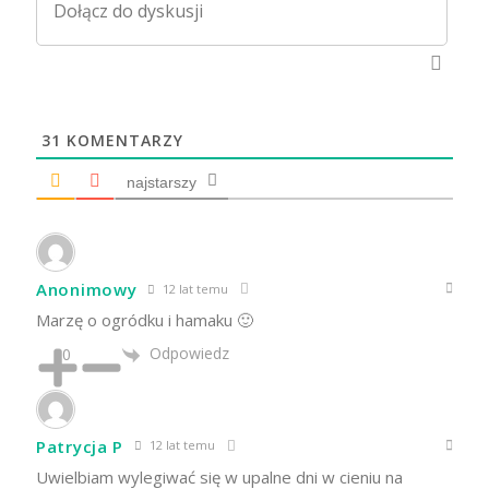
31
KOMENTARZY
najstarszy
Anonimowy
12 lat temu
Marzę o ogródku i hamaku 🙂
Odpowiedz
0
Patrycja P
12 lat temu
Uwielbiam wylegiwać się w upalne dni w cieniu na