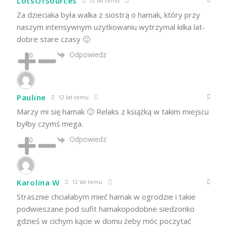
LotsOfSources
12 lat temu
Za dzieciaka była walka z siostrą o hamak, który przy
naszym intensywnym uzytkowaniu wytrzymal kilka lat-
dobre stare czasy 🙂
Odpowiedz
0
Pauline
12 lat temu
Marzy mi się hamak 🙂 Relaks z książką w takim miejscu
byłby czymś mega.
Odpowiedz
0
Karolina W
12 lat temu
Strasznie chciałabym mieć hamak w ogrodzie i takie
podwieszane pod sufit hamakopodobne siedzonko
gdzieś w cichym kącie w domu żeby móc poczytać