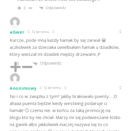
Odpowiedz
0
aGwer
12 lat temu
Kurcze, pode mną każdy hamak by się zarwał 😀
aczkolwiek za dzieciaka uwielbiałam hamak u dziadków,
który wieszał mi dziadek między drzewami ;P
Odpowiedz
0
Anonimowy
12 lat temu
No i co w związku z tym? Jakby brakowało puenty… ;D
ahaaa puenta będzie kiedy westwing podaruje ci
hamak! 🙂 czemu nie. w końcu za taką promocję na
blogu kto by nie chciał. Marzy mi się podwieszane łóżko
na ganek albo jakkolwiek inaczej nazywa się to co