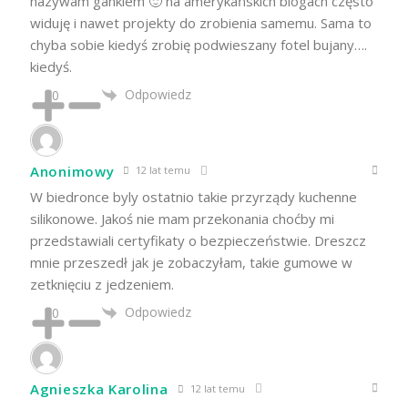
nazywam gankiem 🙂 na amerykańskich blogach często
widuję i nawet projekty do zrobienia samemu. Sama to
chyba sobie kiedyś zrobię podwieszany fotel bujany….
kiedyś.
Odpowiedz
0
Anonimowy
12 lat temu
W biedronce byly ostatnio takie przyrządy kuchenne
silikonowe. Jakoś nie mam przekonania choćby mi
przedstawiali certyfikaty o bezpieczeństwie. Dreszcz
mnie przeszedł jak je zobaczyłam, takie gumowe w
zetknięciu z jedzeniem.
Odpowiedz
0
Agnieszka Karolina
12 lat temu