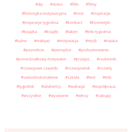
diy
dzieci
film
filmy
historyjka motywacyjna
inne
inspiracje
inspiracje tygodnia
konkurs
kosmetyki
książka
książki
lakier
linki tygodnia
luźne
makijaż
motywacja
myśli
nauka
paznokcie
pieniądze
podsumowanie
poniedziałkowy motywator
przepis
rozkminki
rozwojowe czwartki
rozwojownik
rozwój
samodoskonalenie
szkoła
test
triki
tygodnik
ulubieńcy
wakacje
współpraca
wszystkie
wyzwanie
włosy
zakupy