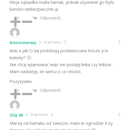
Moja sąsiadka miała hamak, jednak używanie go było
bardzo niebezpieczne ;p
Odpowiedz
0
Anonimowy
12 lat temu
Aniu a jak Ci się podobają podwieszane kosze a la
kokony? 🙂
Nie chcę spamować więc nie podaję linka czy linków.
Mam nadzieję, że wiesz o co chodzi.
Pozytywka
Odpowiedz
0
Ola W
12 lat temu
Marzę od hamaku od zawsze, mam w ogrodzie trzy
drzewa ale i tak nie mam jak go zawiesić 🙁