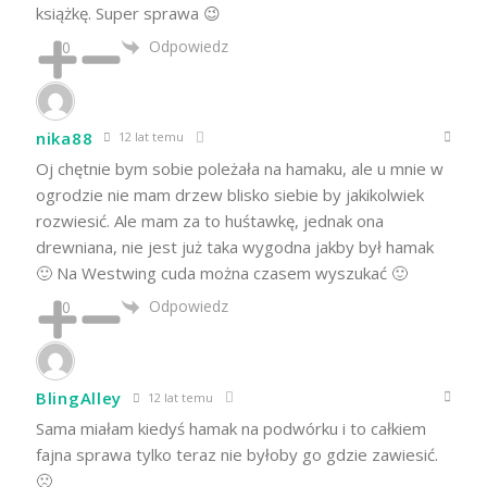
książkę. Super sprawa 😉
Odpowiedz
0
nika88
12 lat temu
Oj chętnie bym sobie poleżała na hamaku, ale u mnie w
ogrodzie nie mam drzew blisko siebie by jakikolwiek
rozwiesić. Ale mam za to huśtawkę, jednak ona
drewniana, nie jest już taka wygodna jakby był hamak
🙂 Na Westwing cuda można czasem wyszukać 🙂
Odpowiedz
0
BlingAlley
12 lat temu
Sama miałam kiedyś hamak na podwórku i to całkiem
fajna sprawa tylko teraz nie byłoby go gdzie zawiesić.
🙁