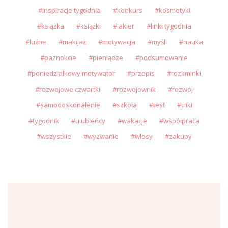
inspiracje tygodnia
konkurs
kosmetyki
książka
książki
lakier
linki tygodnia
luźne
makijaż
motywacja
myśli
nauka
paznokcie
pieniądze
podsumowanie
poniedziałkowy motywator
przepis
rozkminki
rozwojowe czwartki
rozwojownik
rozwój
samodoskonalenie
szkoła
test
triki
tygodnik
ulubieńcy
wakacje
współpraca
wszystkie
wyzwanie
włosy
zakupy