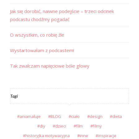
Jak się dorobić, naiwne podejście – trzeci odcinek
podcastu chodźmy pogadać
O wszystkim, co robię źle
Wystartowałam z podcastem!
Tak zwalczam napięciowe bóle głowy
Tagi
aniamaluje
BLOG
ciało
design
dieta
diy
dzieci
film
filmy
historyjka motywacyjna
inne
inspiracje