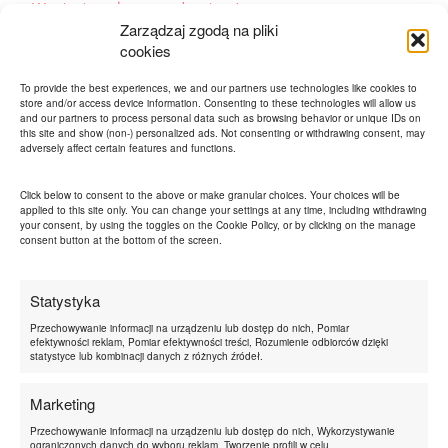
Wystartowałam z podcastem!
Zarządzaj zgodą na pliki
cookies
Tak zwalczam napięciowe bóle głowy
To provide the best experiences, we and our partners use technologies like cookies to
store and/or access device information. Consenting to these technologies will allow us
and our partners to process personal data such as browsing behavior or unique IDs on
this site and show (non-) personalized ads. Not consenting or withdrawing consent, may
adversely affect certain features and functions.
Tagi
Click below to consent to the above or make granular choices. Your choices will be
applied to this site only. You can change your settings at any time, including withdrawing
aniamaluje
BLOG
ciało
design
dieta
your consent, by using the toggles on the Cookie Policy, or by clicking on the manage
consent button at the bottom of the screen.
diy
dzieci
film
filmy
historyjka motywacyjna
inne
inspiracje
Statystyka
inspiracje tygodnia
konkurs
kosmetyki
Przechowywanie informacji na urządzeniu lub dostęp do nich, Pomiar
efektywności reklam, Pomiar efektywności treści, Rozumienie odbiorców dzięki
książka
książki
lakier
linki tygodnia
statystyce lub kombinacji danych z różnych źródeł.
luźne
makijaż
motywacja
myśli
nauka
Marketing
paznokcie
pieniądze
podsumowanie
Przechowywanie informacji na urządzeniu lub dostęp do nich, Wykorzystywanie
poniedziałkowy motywator
przepis
rozkminki
ograniczonych danych do wyboru reklam, Tworzenie profili w celu